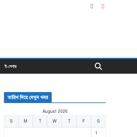
ই-পেপার
তারিখ দিয়ে দেখুন খবর
August 2026
S
M
T
W
T
F
S
1