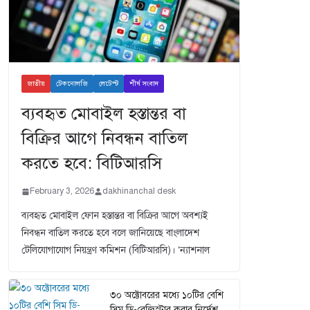
জাতীয়
টেকনোলজি
লেটেস্ট
শীর্ষ সংবাদ
ব্যবহৃত মোবাইল হস্তান্তর বা
বিক্রির আগে নিবন্ধন বাতিল
করতে হবে: বিটিআরসি
February 3, 2026
dakhinanchal desk
ব্যবহৃত মোবাইল ফোন হস্তান্তর বা বিক্রির আগে অবশ্যই
নিবন্ধন বাতিল করতে হবে বলে জানিয়েছে বাংলাদেশ
টেলিযোগাযোগ নিয়ন্ত্রণ কমিশন (বিটিআরসি)। ‘ন্যাশনাল
৩০ অক্টোবরের মধ্যে ১০টির বেশি
সিম ডি-রেজিস্টার করার নির্দেশ