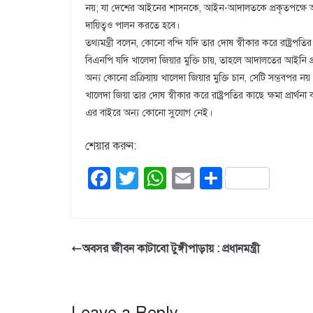
নয়; যা দেশের আইনের শাসনকে, আইন-আদালতকে প্রকৃতপক্ষে আন্ডার
দায়িত্বও পালন করতে হবে।
তথ্যমন্ত্রী বলেন, কোনো বন্দি যদি তার দোষ স্বীকার করে রাষ্ট্রপতির
বিএনপি যদি খালেদা জিয়ার মুক্তি চায়, তাহলে আদালতের আইনি প্রক
অন্য কোনো প্রক্রিয়ায় খালেদা জিয়ার মুক্তি চান, সেটি সম্ভবপর নয়
খালেদা জিয়া তার দোষ স্বীকার করে রাষ্ট্রপতির কাছে ক্ষমা প্রার্থন
এর বাইরে অন্য কোনো সুযোগ নেই।
শেয়ার করুন:
F
T
W
E
S
a
wi
h
m
h
c
tt
at
ail
ar
e
er
s
e
অবসর জীবন কাটাবো টুঙ্গীপাড়ায় : প্রধানমন্ত্রী
b
A
o
p
o
p