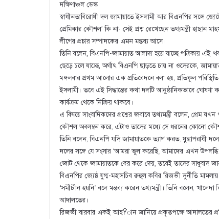
দক্ষিণাঞ্চল ডেস্ক
স্বাধীনতাবিরোধী দল জামায়াতে ইসলামী আর বিএনপির সঙ্গে জোটে 
প্রেমিকার কৌশল’ কি না- সেই প্রশ্ন রেখেছেন তথ্যমন্ত্রী হাছান
লীগের প্রচার সম্পাদকের এমন মন্তব্য আসে।
তিনি বলেন, বিএনপি-জামায়াত আলাদা হয়ে যাচ্ছে পত্রিকায় এই 
ছেড়ে চলে যাচ্ছে, অর্থাৎ বিএনপি ছাড়তে চায় না ওদেরকে, জামায়া
মঙ্গলবার প্রথম আলোর এক প্রতিবেদনে বলা হয়, প্রতিকূল পরিস্থিত
ইসলামী। তবে এই সিদ্ধান্তের কথা দলটি আনুষ্ঠানিকভাবে ঘোষণা 
কার্যক্রম থেকে নিষ্ক্রিয় থাকবে।
এ বিষয়ে সাংবাদিকদের প্রশ্নের জবাবে তথ্যমন্ত্রী বলেন, প্রেম যখ
কৌশল অবলম্বন করে, এটাও তাদের মধ্যে সে ধরনের কোনো কৌশ
তিনি বলেন, বিএনপি যদি জামায়াতকে ত্যাগ করত, যুদ্ধাপরাধী দলে
দলের সঙ্গে যে সংসার ‘আমরা ভুল করেছি, আমাদের এখন উপলব্ধি 
জোট থেকে জামায়াতকে বের করে দেয়, তবেই তাদের সাধুবাদ জা
বিএনপির জ্যেষ্ঠ যুগ্ম-মহাসচিব রুহুল কবির রিজভী দুর্নীতি মামলায় 
‘সমীচীন হয়নি’ বলে মন্তব্য করেন তথ্যমন্ত্রী। তিনি বলেন, খালেদা
আদালতের।
রিজভী বারবার একই আহŸান জানিয়ে প্রকৃতপক্ষে আদালতের প্রতি অশ্