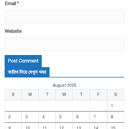
Email
*
Website
তারিখ দিয়ে দেখুন খবর
August 2026
S
M
T
W
T
F
S
1
2
3
4
5
6
7
8
9
10
11
12
13
14
15