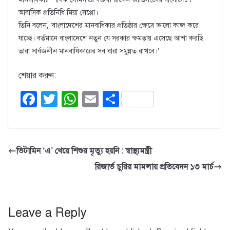
আবাসিক প্রতিনিধি মিয়া সেপ্পো।
তিনি বলেন, ‘বাংলাদেশের মানবাধিকার প্রতিষ্ঠার ক্ষেত্রে ভালো কাজ করে
যাচ্ছে। বর্তমানে বাংলাদেশে নতুন যে সরকার ক্ষমতায় এসেছে আশা করছি
তারা সার্বজনীন মানবাধিকারের সব ধারা সমুন্নত রাখবে।’
শেয়ার করুন:
F
T
W
E
S
a
wi
h
m
h
c
tt
at
ail
ar
e
er
s
e
ভিটামিন ‘এ’ খেয়ে শিশুর মৃত্যু হয়নি : স্বাস্থ্যমন্ত্রী
b
A
রিজার্ভ চুরির মামলায় প্রতিবেদন ১৩ মার্চ
o
p
o
p
k
Leave a Reply