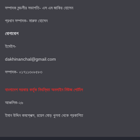
সম্পাদক মন্ডলীর সভাপতি- এস এম জাকির হোসেন
প্রধান সম্পাদক- মারুফ হোসেন
যোগাযোগ
ইমেইল-
dakhinanchal@gmail.com
সম্পাদক- ০১৭১১৩০৮৫৮৩
বাংলাদেশ সরকার কর্তৃক নিবন্ধিত অনলাইন নিউজ পোর্টাল
আঞ্চলিক-২৬
ইমান উদ্দিন কমপ্লেক্স, রয়েল মোড় খুলনা থেকে প্রকাশিত