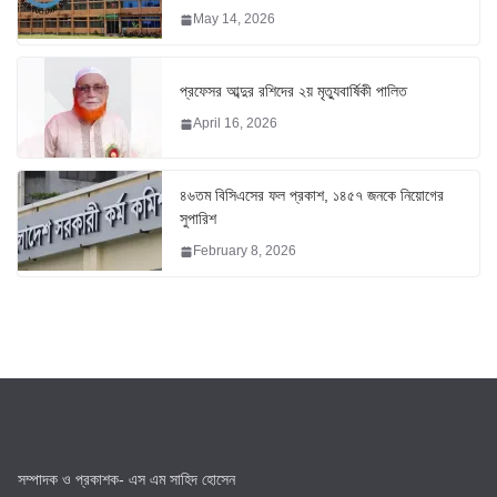
May 14, 2026
প্রফেসর আব্দুর রশিদের ২য় মৃত্যুবার্ষিকী পালিত
April 16, 2026
৪৬তম বিসিএসের ফল প্রকাশ, ১৪৫৭ জনকে নিয়োগের
সুপারিশ
February 8, 2026
সম্পাদক ও প্রকাশক- এস এম সাহিদ হোসেন