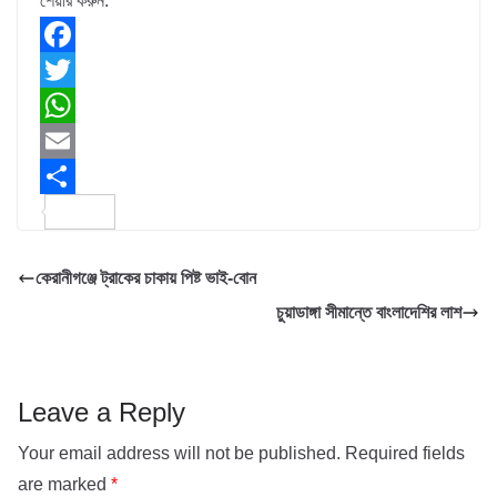
শেয়ার করুন:
F
a
T
c
w
W
e
i
h
E
b
t
a
m
S
o
t
t
a
h
কেরানীগঞ্জে ট্রাকের চাকায় পিষ্ট ভাই-বোন
o
e
s
i
a
চুয়াডাঙ্গা সীমান্তে বাংলাদেশির লাশ
k
r
A
l
r
p
e
p
Leave a Reply
Your email address will not be published.
Required fields
are marked
*