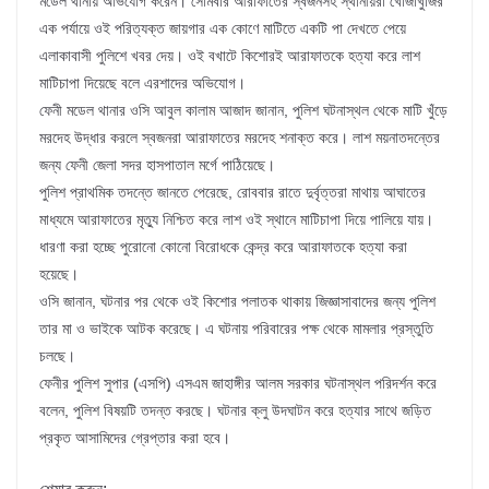
মডেল থানায় অভিযোগ করেন। সোমবার আরাফাতের স্বজনসহ স্থানীয়রা খোঁজাখুঁজির
এক পর্যায়ে ওই পরিত্যক্ত জায়গার এক কোণে মাটিতে একটি পা দেখতে পেয়ে
এলাকাবাসী পুলিশে খবর দেয়। ওই বখাটে কিশোরই আরাফাতকে হত্যা করে লাশ
মাটিচাপা দিয়েছে বলে এরশাদের অভিযোগ।
ফেনী মডেল থানার ওসি আবুল কালাম আজাদ জানান, পুলিশ ঘটনাস্থল থেকে মাটি খুঁড়ে
মরদেহ উদ্ধার করলে স্বজনরা আরাফাতের মরদেহ শনাক্ত করে। লাশ ময়নাতদন্তের
জন্য ফেনী জেলা সদর হাসপাতাল মর্গে পাঠিয়েছে।
পুলিশ প্রাথমিক তদন্তে জানতে পেরেছে, রোববার রাতে দুর্বৃত্তরা মাথায় আঘাতের
মাধ্যমে আরাফাতের মৃত্যু নিশ্চিত করে লাশ ওই স্থানে মাটিচাপা দিয়ে পালিয়ে যায়।
ধারণা করা হচ্ছে পুরোনো কোনো বিরোধকে কেন্দ্র করে আরাফাতকে হত্যা করা
হয়েছে।
ওসি জানান, ঘটনার পর থেকে ওই কিশোর পলাতক থাকায় জিজ্ঞাসাবাদের জন্য পুলিশ
তার মা ও ভাইকে আটক করেছে। এ ঘটনায় পরিবারের পক্ষ থেকে মামলার প্রস্তুতি
চলছে।
ফেনীর পুলিশ সুপার (এসপি) এসএম জাহাঙ্গীর আলম সরকার ঘটনাস্থল পরিদর্শন করে
বলেন, পুলিশ বিষয়টি তদন্ত করছে। ঘটনার ক্লু উদঘাটন করে হত্যার সাথে জড়িত
প্রকৃত আসামিদের গ্রেপ্তার করা হবে।