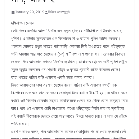
January 29, 2019
সিনিয়র করেস্পন্ডেন্ট
দক্ষিণাঞ্চল ডেস্ক
ফেনী শহরে একদিন আগে নিখোঁজ এক স্কুল ছাত্রের মাটিচাপা লাশ উদ্ধার করেছে
পুলিশ। এ ঘটনায় সন্দেহভাজন এক কিশোরের মা ও ভাইকে পুলিশ আটক করেছে।
গতকাল সোমবার দুপুরে শহরের পাঠানবাড়ি এলাকায় জিবি টাওয়ারের পাশে পরিত্যক্ত
খালি জায়গায় আরাফাত হোসেনের (১৩) মাটিচাপা লাশ পাওয়া যায়। রোববার বিকালে
খেলতে গিয়ে আরাফাত হোসেন নিখোঁজ হয়েছিল। আরাফাত হোসেন ফেনী পুলিশ লাইন্স
স্কুল অ্যান্ড কলেজের ৭ম শ্রেণির ছাত্র ও কুয়েত প্রবাসী জসিম উদ্দিনের ছেলে।
তারা শহরের পাঠান বাড়ি এলাকার একটি ভাড়া বাসায় থাকত।
নিহত আরাফাতের মামা এরশাদ হোসেন বলেন, পাঠান বাড়ি এলাকার বখাটে এক
কিশোরের সঙ্গে আরাফাত হোসেনের খেলাধুলা নিয়ে কথা কাটাকাটি হয়। এ ঘটনার জেরে
বখাটে ওই কিশোর রোববার সন্ধ্যায় আরাফাতকে খেলার মাঠ থেকে ডেকে অন্যত্র নিয়ে
যায়। পরে ওই এলাকার জেবি টাওয়ারের পাশের পরিত্যক্ত নির্জন জায়গায় স্থানীয়রা
ওই বখাটে কিশোরকে দেখতে পেয়ে আরাফাতের বিষয়ে জানতে চায়। এ সময় সে দৌড়ে
পালিয়ে যায়।
এরশাদ আরও বলেন, পরে আরাফাতকে অনেক খোঁজাখুঁজির পর না পেয়ে স্বজনরা ফেনী