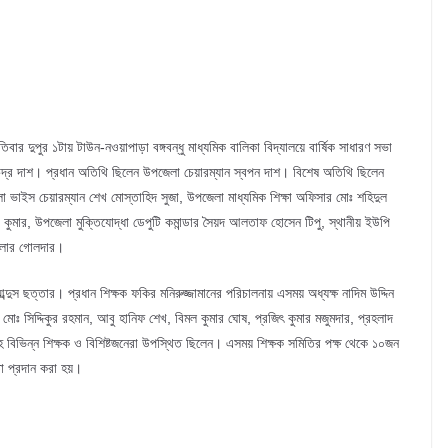
র দুপুর ১টায় টাউন-নওয়াপাড়া বঙ্গবন্ধু মাধ্যমিক বালিকা বিদ্যালয়ে বার্ষিক সাধারণ সভা
চন্দ্র দাশ। প্রধান অতিথি ছিলেন উপজেলা চেয়ারম্যান স্বপন দাশ। বিশেষ অতিথি ছিলেন
ভাইস চেয়ারম্যান শেখ মোস্তাহিদ সুজা, উপজেলা মাধ্যমিক শিক্ষা অফিসার মোঃ শহিদুল
 কুমার, উপজেলা মুক্তিযোদ্ধা ডেপুটি কমান্ডার সৈয়দ আলতাফ হোসেন টিপু, স্থানীয় ইউপি
িটলার গোলদার।
ব্দুস ছত্তার। প্রধান শিক্ষক ফকির মনিরুজ্জামানের পরিচালনায় এসময় অধ্যক্ষ নাদিম উদ্দিন
ণ মোঃ সিদ্দিকুর রহমান, আবু হানিফ শেখ, বিমল কুমার ঘোষ, প্রজিৎ কুমার মজুমদার, প্রহলাদ
সহ বিভিন্ন শিক্ষক ও বিশিষ্টজনেরা উপস্থিত ছিলেন। এসময় শিক্ষক সমিতির পক্ষ থেকে ১০জন
তা প্রদান করা হয়।