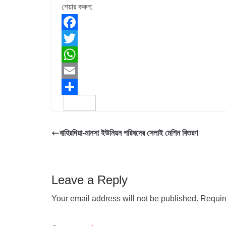
শেয়ার করুন:
F
a
T
c
w
W
e
i
h
E
b
t
a
m
S
o
t
t
a
h
বাহিরদিয়া-মানসা ইউনিয়ন পরিষদের সেলাই মেশিন বিতরণ
o
e
s
i
a
k
r
A
l
r
p
e
Leave a Reply
p
Your email address will not be published.
Requir