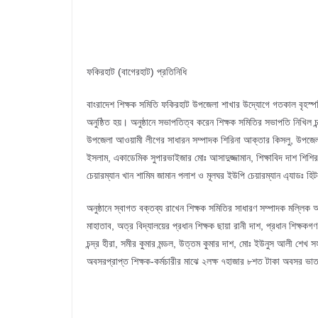
ফকিরহাট (বাগেরহাট) প্রতিনিধি
বাংরাদেশ শিক্ষক সমিতি ফকিরহাট উপজেলা শাখার উদ্যোগে গতকাল বৃহস্পতিবা
অনুষ্ঠিত হয়। অনুষ্ঠানে সভাপতিত্ব করেন শিক্ষক সমিতির সভাপতি নিখিল 
উপজেলা আওয়ামী লীগের সাধারন সম্পাদক শিরিনা আক্তার কিসলু, উপজেলা 
ইসলাম, একাডেমিক সুপারভাইজার মোঃ আসাদুজ্জামান, শিক্ষাবিদ দাশ শিশির
চেয়ারম্যান খান শামিম জামান পলাশ ও মূলঘর ইউপি চেয়ারম্যান এ্যাডঃ হ
অনুষ্ঠানে স্বাগত বক্তব্য রাখেন শিক্ষক সমিতির সাধারণ সম্পাদক মল্লিক আ
মাহাতাব, অত্র বিদ্যালয়ের প্রধান শিক্ষক ছায়া রানী দাশ, প্রধান শিক্ষকগ
চন্দ্র হীরা, সমীর কুমার মন্ডল, উত্তম কুমার দাশ, মোঃ ইউনুস আলী শেখ 
অবসরপ্রাপ্ত শিক্ষক-কর্মচারীর মাঝে ২লক্ষ ৭হাজার ৮শত টাকা অবসর ভা