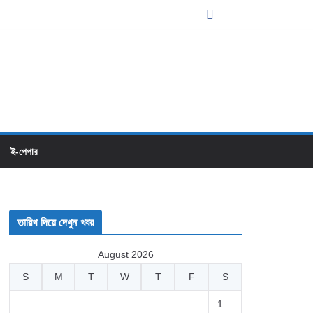
ই-পেপার
তারিখ দিয়ে দেখুন খবর
August 2026
S
M
T
W
T
F
S
1