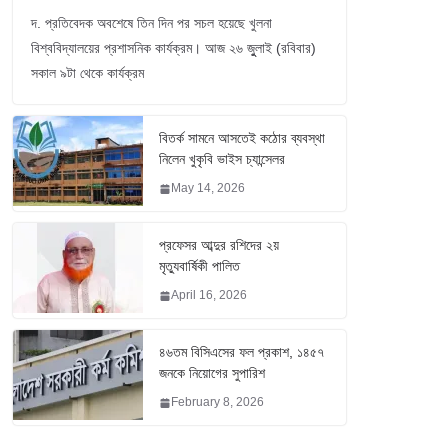
দ. প্রতিবেদক অবশেষে তিন দিন পর সচল হয়েছে খুলনা
বিশ্ববিদ্যালয়ের প্রশাসনিক কার্যক্রম। আজ ২৬ জুুলাই (রবিবার)
সকাল ৯টা থেকে কার্যক্রম
বিতর্ক সামনে আসতেই কঠোর ব্যবস্থা
নিলেন খুকৃবি ভাইস চ্যান্সেলর
May 14, 2026
প্রফেসর আব্দুর রশিদের ২য়
মৃত্যুবার্ষিকী পালিত
April 16, 2026
৪৬তম বিসিএসের ফল প্রকাশ, ১৪৫৭
জনকে নিয়োগের সুপারিশ
February 8, 2026