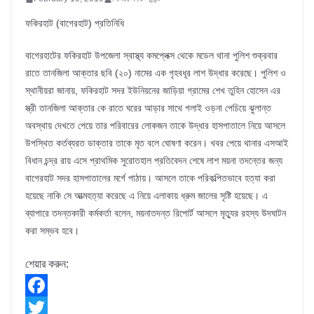
ফকিরহাট (বাগেরহাট) প্রতিনিধি
বাগেরহাটের ফকিরহাট উপজেলা স্বাস্থ্য কমপ্লেক্স থেকে মডেল থানা পুলিশ শুক্রবার
রাতে তানজিলা আক্তার ছবি (২০) নামের এক গৃহবধূর লাশ উদ্ধার করেছে। পুলিশ ও
স্থানীয়রা জানায়, ফকিরহাট সদর ইউনিয়নের জাড়িয়া গ্রামের শেখ তুহিন হোসেন এর
স্ত্রী তানজিলা আক্তার কে রাতে ঘরের আড়ার সাথে গলাই ওড়না পেচিয়ে ঝুলান্ত
অবস্থায় দেখতে পেয়ে তার পরিবারের লোকজন তাকে উদ্ধার হাসপাতালে নিয়ে আসলে
উপস্থিত কর্তব্যরত ডাক্তার তাকে মৃত বলে ঘোষণা করেন। খবর পেয়ে থানার এসআই
বিধান চন্দ্র রায় এসে প্রাথমিক সুরোতহাল প্রতিবেদন শেষে লাশ ময়না তদন্তের জন্য
বাগেরহাট সদর হাসপাতালের মর্গে পাঠায়। আসলে তাকে পরিকল্পিতভাবে হত্যা করা
হয়েছে নাকি সে আত্মহত্যা করেছে এ নিয়ে এলাকায় ধ্রুম জালের সৃষ্টি হয়েছে। এ
ব্যাপারে তদন্তকারী কর্মকর্তা বলেন, ময়নাতদন্ত রিপোর্ট আসলে মৃত্যুর রহস্য উদঘাটন
করা সম্ভব হবে।
শেয়ার করুন:
F