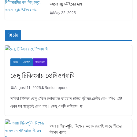
কমলো ব্যান্ডউইথের দাম
May 22, 2025
ফিচার
ফিচার
লেটেস্ট
শীর্ষ সংবাদ
ডেঙ্গু চিকিৎসায় হোমিওপ্যাথি
August 11, 2025
Senior reporter
সাবিয়া সিদ্দিকা ডেঙ্গু এডিস মশাবাহিত ভাইরাস জনিত গ্রীষ্মমণ্ডলীয় রোগ যদিও এটি
এখন সব ঋতুতেই দেখা যায়। ডেঙ্গু একটি ভাইরাস, যা
বাংলায় পিঠা-পুলি, বিশ্বের অনেক দেশেই আছে শীতের
বিশেষ খাবার