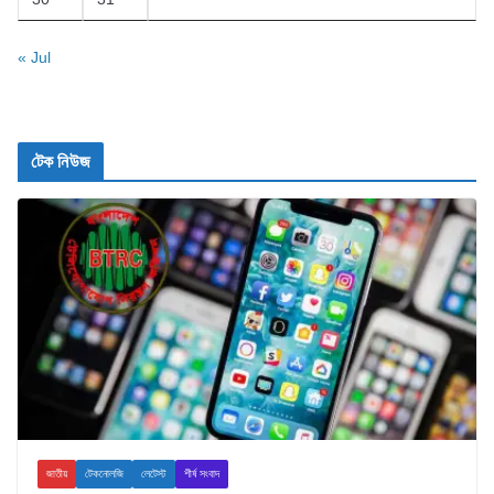
« Jul
টেক নিউজ
জাতীয়
টেকনোলজি
লেটেস্ট
শীর্ষ সংবাদ