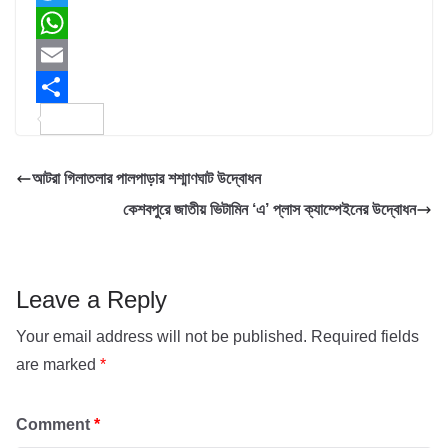
a
T
c
w
W
e
i
h
E
b
t
a
m
S
o
t
t
a
h
আটরা গিলাতলার পালপাড়ার শশ্মাণঘাট উদ্বোধন
o
e
s
i
a
কেশবপুরে জাতীয় ভিটামিন ‘এ’ প্লাস ক্যাম্পেইনের উদ্বোধন
k
r
A
l
r
p
e
p
Leave a Reply
Your email address will not be published.
Required fields
are marked
*
Comment
*