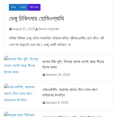
ফিচার
লেটেস্ট
শীর্ষ সংবাদ
ডেঙ্গু চিকিৎসায় হোমিওপ্যাথি
August 11, 2025
Senior reporter
সাবিয়া সিদ্দিকা ডেঙ্গু এডিস মশাবাহিত ভাইরাস জনিত গ্রীষ্মমণ্ডলীয় রোগ যদিও এটি
এখন সব ঋতুতেই দেখা যায়। ডেঙ্গু একটি ভাইরাস, যা
বাংলায় পিঠা-পুলি, বিশ্বের অনেক দেশেই আছে শীতের
বিশেষ খাবার
January 24, 2025
এইচএমপিভি, করোনার আগেও চীনে যেসব মারণ
ভাইরাসের উৎপত্তি
January 9, 2025