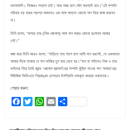
ভালোবাসি। নিজেরও সন্তান চাই। আর সময় হলে সেটা অবশ্যই হবে।”এই দম্পতি
পরিবার বড় করার স্বপ্নে থাকলেও এক সঙ্গে অন্তত কোনো গান নিয়ে কাজ করবেন
না।
তিনি বলেন, “বাপরে তার (নিক জোনাস) সঙ্গে গান করার কোনো দুঃসাহস আমার
নেই।”
মজা করে তিনি আরও বলেন, “গাড়িতে তার পাশে বসে আমি গান ধরলেই, সে এমনভাবে
আমার দিকে তাকায় যে গান থামিয়ে চুপ হয়ে যেতে হয়।”গান না গাইলেও নিক ও তার
ভাইদের নিয়ে তৈরি ব্যান্ড ‘জোনাস ব্রাদার্স’য়ের সম্পতি মুক্তি পাওয়া গান ‘সাকার’য়ের
মিউজিক ভিডিওতে প্রিয়াঙ্কা চোপড়ার উপস্থিতি চমৎকৃত করেছে ভক্তদের।
শেয়ার করুন:
F
T
W
E
S
a
wi
h
m
h
c
tt
at
ail
ar
e
er
s
e