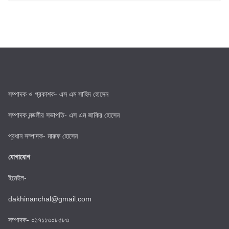
সম্পাদক ও প্রকাশক- এস এম সাহিদ হোসেন
সম্পাদক মন্ডলীর সভাপতি- এস এম জাকির হোসেন
প্রধান সম্পাদক- মারুফ হোসেন
যোগাযোগ
ইমেইল-
dakhinanchal@gmail.com
সম্পাদক- ০১৭১১৩০৮৫৮৩