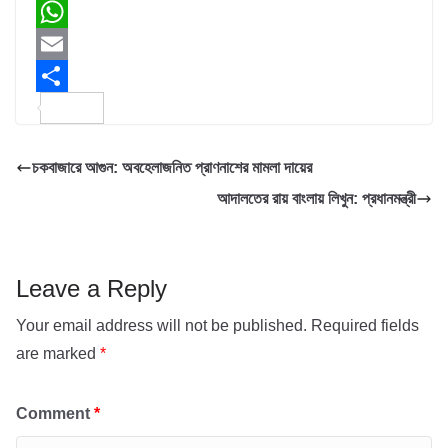
a
T
c
w
W
e
i
h
E
b
t
a
m
S
o
t
t
a
h
চকবাজারে আগুন: অবহেলাজনিত প্রাণনাশের মামলা দায়ের
o
e
s
i
a
আদালতের রায় বাংলায় লিখুন: প্রধানমন্ত্রী
k
r
A
l
r
p
e
p
Leave a Reply
Your email address will not be published.
Required fields
are marked
*
Comment
*