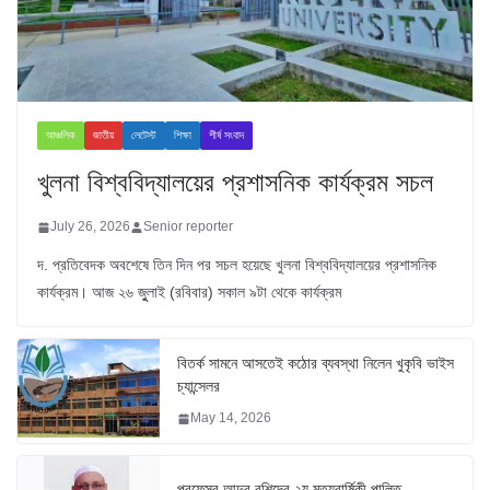
আঞ্চলিক
জাতীয়
লেটেস্ট
শিক্ষা
শীর্ষ সংবাদ
খুলনা বিশ্ববিদ্যালয়ের প্রশাসনিক কার্যক্রম সচল
July 26, 2026
Senior reporter
দ. প্রতিবেদক অবশেষে তিন দিন পর সচল হয়েছে খুলনা বিশ্ববিদ্যালয়ের প্রশাসনিক
কার্যক্রম। আজ ২৬ জুুলাই (রবিবার) সকাল ৯টা থেকে কার্যক্রম
বিতর্ক সামনে আসতেই কঠোর ব্যবস্থা নিলেন খুকৃবি ভাইস
চ্যান্সেলর
May 14, 2026
প্রফেসর আব্দুর রশিদের ২য় মৃত্যুবার্ষিকী পালিত