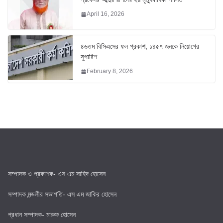
April 16, 2026
৪৬তম বিসিএসের ফল প্রকাশ, ১৪৫৭ জনকে নিয়োগের
সুপারিশ
February 8, 2026
সম্পাদক ও প্রকাশক- এস এম সাহিদ হোসেন
সম্পাদক মন্ডলীর সভাপতি- এস এম জাকির হোসেন
প্রধান সম্পাদক- মারুফ হোসেন