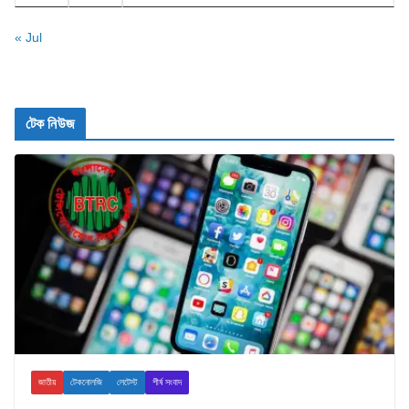
« Jul
টেক নিউজ
জাতীয়
টেকনোলজি
লেটেস্ট
শীর্ষ সংবাদ