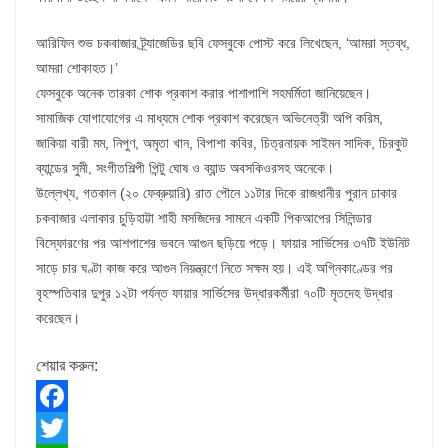
আরিফিন শুভ চকবাজার ট্র্যাজেডির ছবি ফেসবুকে পোস্ট করে লিখেছেন, ‘আমরা স্তব্ধ,
আমরা শোকাহত।’
ফেসবুকে অনেক তারকা শোক প্রকাশ করার পাশাপাশি সহমর্মিতা জানিয়েছেন।
সামাজিক যোগাযোগের এ মাধ্যমে শোক প্রকাশ করেছেন অভিনেত্রী অপি করিম,
জাকিয়া বারী মম, নিপুণ, অমৃতা খান, বিপাশা কবির, চিত্রনায়ক সাইমন সাদিক, চিরকুট
ব্যান্ডের সুমী, সংগীতশিল্পী পিন্টু ঘোষ ও ব্যান্ড অবসকিওরসহ অনেকে।
উল্লেখ্য, গতকাল (২০ ফেব্রুয়ারি) রাত পৌনে ১১টার দিকে রাজধানীর পুরান ঢাকার
চকবাজার এলাকার চুড়িহাট্টা শাহী মসজিদের সামনে একটি পিকআপের সিলিন্ডার
বিস্ফোরণের পর আশপাশের ভবনে আগুন ছড়িয়ে পড়ে। ফায়ার সার্ভিসের ৩৭টি ইউনিট
সাড়ে চার ঘণ্টা কাজ করে আগুন নিয়ন্ত্রণে নিতে সক্ষম হয়। এই অগ্নিকাণ্ডের পর
বৃহস্পতিবার দুপুর ১২টা পর্যন্ত ফায়ার সার্ভিসের উদ্ধারকর্মীরা ৭০টি মৃতদেহ উদ্ধার
করেছেন।
শেয়ার করুন:
F