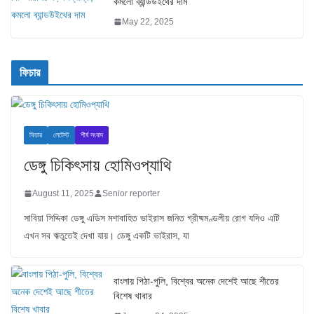
কমলো ব্যান্ডউইথের দাম
May 22, 2025
ফিচার
ফিচার
লেটেস্ট
শীর্ষ সংবাদ
ডেঙ্গু চিকিৎসায় হোমিওপ্যাথি
August 11, 2025
Senior reporter
সাবিয়া সিদ্দিকা ডেঙ্গু এডিস মশাবাহিত ভাইরাস জনিত গ্রীষ্মমণ্ডলীয় রোগ যদিও এটি
এখন সব ঋতুতেই দেখা যায়। ডেঙ্গু একটি ভাইরাস, যা
বাংলায় পিঠা-পুলি, বিশ্বের অনেক দেশেই আছে শীতের
বিশেষ খাবার