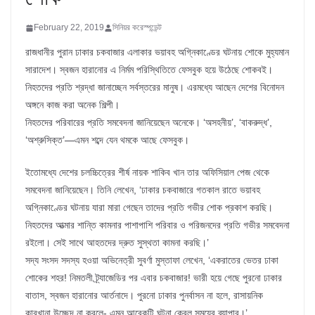
February 22, 2019
সিনিয়র করেস্পন্ডেন্ট
রাজধানীর পুরান ঢাকার চকবাজার এলাকার ভয়াবহ অগ্নিকাণ্ডের ঘটনায় শোকে মুহ্যমান
সারাদেশ। স্বজন হারানোর এ নির্মম পরিস্থিতিতে ফেসবুক হয়ে উঠেছে শোকবই।
নিহতদের প্রতি শ্রদ্ধা জানাচ্ছেন সর্বস্তরের মানুষ। এরমধ্যে আছেন দেশের বিনোদন
অঙ্গনে কাজ করা অনেক শিল্পী।
নিহতদের পরিবারের প্রতি সমবেদনা জানিয়েছেন অনেকে। ‘অসহনীয়’, ‘বাকরুদ্ধ’,
‘অশ্রুসিক্ত’—এমন শব্দে যেন থমকে আছে ফেসবুক।
ইতোমধ্যে দেশের চলচ্চিত্রের শীর্ষ নায়ক শাকিব খান তার অফিসিয়াল পেজ থেকে
সমবেদনা জানিয়েছেন। তিনি লেখেন, ‌‘ঢাকার চকবাজারে গতকাল রাতে ভয়াবহ
অগ্নিকাণ্ডের ঘটনায় যারা মারা গেছেন তাদের প্রতি গভীর শোক প্রকাশ করছি।
নিহতদের আত্মার শান্তি কামনার পাশাপাশি পরিবার ও পরিজনদের প্রতি গভীর সমবেদনা
রইলো। সেই সাথে আহতদের দ্রুত সুস্থতা কামনা করছি।’
সদ্য সংসদ সদস্য হওয়া অভিনেত্রী সুবর্ণা মুস্তাফা লেখেন, ‘একরাতের ভেতর ঢাকা
শোকের শহর! নিমতলী ট্র্যাজেডির পর এবার চকবাজার! ভারী হয়ে গেছে পুরনো ঢাকার
বাতাস, স্বজন হারানোর আর্তনাদে। পুরনো ঢাকার পুনর্বাসন না হলে, রাসায়নিক
কারখানা উচ্ছেদ না করলে- এমন আরেকটি ঘটনা কেবল সময়ের ব্যাপার।’