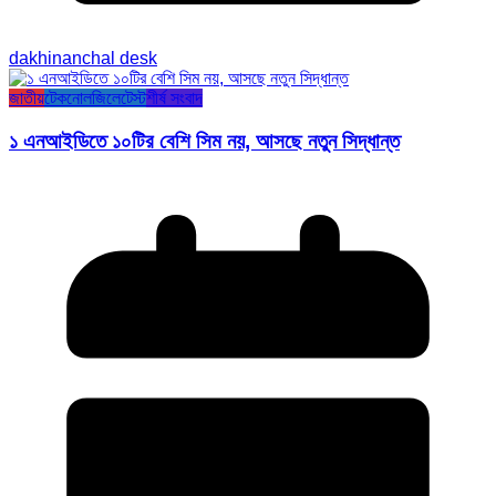
dakhinanchal desk
জাতীয়
টেকনোলজি
লেটেস্ট
শীর্ষ সংবাদ
১ এনআইডিতে ১০টির বেশি সিম নয়, আসছে নতুন সিদ্ধান্ত