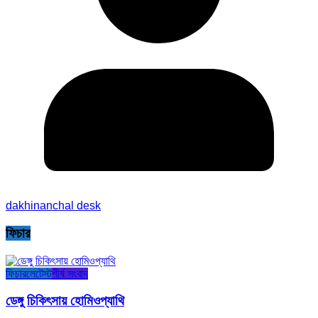
dakhinanchal desk
ফিচার
ফিচার
লেটেস্ট
শীর্ষ সংবাদ
ডেঙ্গু চিকিৎসায় হোমিওপ্যাথি