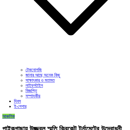
টেকনোলজি
জানার আছে অনেক কিছু
সাক্ষাৎকার ও মতামত
লাইফস্টাইল
বিজ্ঞপ্তি
সম্পাদকীয়
দিবস
ই-পেপার
আঞ্চলিক
পাইকগাছায় উজ্জ্বল স্মৃতি ক্রিকেট টুর্নামেন্টের উদ্বোধনী