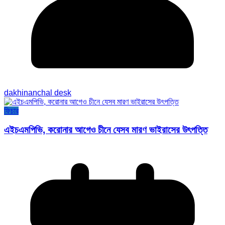
dakhinanchal desk
ফিচার
এইচএমপিভি, করোনার আগেও চীনে যেসব মারণ ভাইরাসের উৎপত্তি