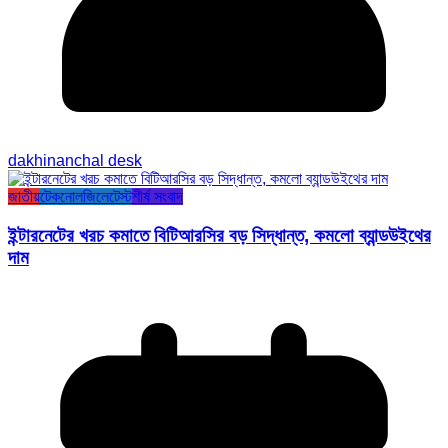
dakhinanchal desk
জাতীয়
টেকনোলজি
লেটেস্ট
শীর্ষ সংবাদ
ইন্টারনেটের খরচ কমাতে বিটিআরসির বড় সিদ্ধান্ত, কমলো ব্যান্ডউইথের
দাম