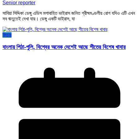
Senior reporter
সাবিয়া সিদ্দিকা ডেঙ্গু এডিস মশাবাহিত ভাইরাস জনিত গ্রীষ্মমণ্ডলীয় রোগ যদিও এটি এখন
সব ঋতুতেই দেখা যায়। ডেঙ্গু একটি ভাইরাস, যা
ফিচার
বাংলায় পিঠা-পুলি, বিশ্বের অনেক দেশেই আছে শীতের বিশেষ খাবার