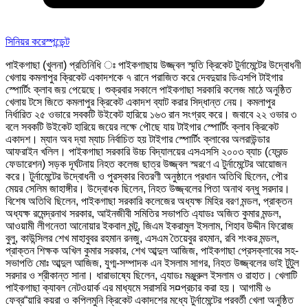
সিনিয়র করেস্পন্ডেন্ট
পাইকগাছা (খুলনা) প্রতিনিধি ঃ পাইকগাছায় উজ্জ্বল স্মৃতি ক্রিকেট টুর্নামেন্টের উদ্বোধনী
খেলায় কমলাপুর ক্রিকেট একাদশকে ৭ রানে পরাজিত করে দেবদুয়ার ডিএসপি টাইগার
স্পোর্টিং ক্লাব জয় পেয়েছে। শুক্রবার সকালে পাইকগাছা সরকারি কলেজ মাঠে অনুষ্ঠিত
খেলায় টসে জিতে কমলাপুর ক্রিকেট একাদশ ব্যাট করার সিদ্ধান্ত নেয়। কমলাপুর
নির্ধারিত ২৫ ওভারে সবকটি উইকেট হারিয়ে ১৬৩ রান সংগ্রহ করে। জবাবে ২২ ওভার ৩
বলে সবকটি উইকেট হারিয়ে জয়ের লক্ষে পৌছে যায় টাইগার স্পোর্টিং ক্লাব ক্রিকেট
একাদশ। ম্যান অব দ্যা ম্যাচ নির্বাচিত হয় টাইগার স্পোর্টিং ক্লাবের অলরাউন্ডার
আফরাইন খলিল। পাইকগাছা সরকারি উচ্চ বিদ্যালয়ের এসএসসি ২০০৩ ব্যাচ (ফ্রেন্ড
ফেডারেশন) সড়ক দূর্ঘটনায় নিহত কলেজ ছাত্র উজ্জ্বল স্মরণে এ টুর্নামেন্টের আয়োজন
করে। টুর্নামেন্টের উদ্বোধনী ও পুরস্কার বিতরণী অনুষ্ঠানে প্রধান অতিথি ছিলেন, পৌর
মেয়র সেলিম জাহাঙ্গীর। উদ্বোধক ছিলেন, নিহত উজ্জ্বলের পিতা অনাথ বন্ধু সরদার।
বিশেষ অতিথি ছিলেন, পাইকগাছা সরকারি কলেজের অধ্যক্ষ মিহির বরণ মন্ডল, প্রাক্তন
অধ্যক্ষ রমেন্দ্রনাথ সরকার, আইনজীবী সমিতির সভাপতি এ্যাডঃ অজিত কুমার মন্ডল,
আওয়ামী লীগনেতা আনোয়ার ইকবাল মন্টু, জিএম ইকরামুল ইসলাম, শিহাব উদ্দীন ফিরোজ
বুলু, কাউন্সিলর শেখ মাহাবুবর রহমান রনজু, এসএম তৈয়েবুর রহমান, রবি শংকর মন্ডল,
প্রাক্তন শিক্ষক অখিল কুমার সরকার, শেখ আব্দুল আজিজ, পাইকগাছা প্রেসক্লাবের সহ-
সভাপতি মোঃ আব্দুল আজিজ, যুগ্ম-সম্পাদক এন ইসলাম সাগর, নিহত উজ্জ্বলের ভাই টুটুল
সরদার ও শ্রীকান্ত সানা। ধারাভাষ্যে ছিলেন, এ্যাডঃ মঞ্জুরুল ইসলাম ও রাহাত। খেলাটি
পাইকগাছা ক্যাবল নেটওয়ার্ক এর মাধ্যমে সরাসরি স¤প্রচার করা হয়। আগামী ৬
ফেব্র“য়ারি কয়রা ও কপিলমুনি ক্রিকেট একাদশের মধ্যে টুর্নামেন্টের পরবর্তী খেলা অনুষ্ঠিত