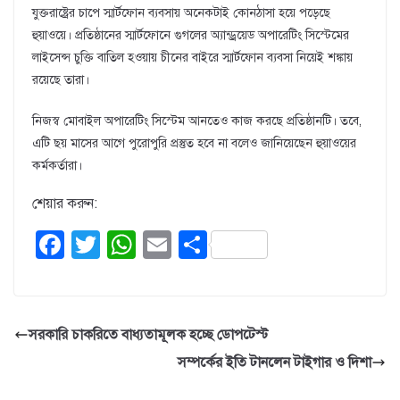
যুক্তরাষ্ট্রের চাপে স্মার্টফোন ব্যবসায় অনেকটাই কোনঠাসা হয়ে পড়েছে
হুয়াওয়ে। প্রতিষ্ঠানের স্মার্টফোনে গুগলের অ্যান্ড্রয়েড অপারেটিং সিস্টেমের
লাইসেন্স চুক্তি বাতিল হওয়ায় চীনের বাইরে স্মার্টফোন ব্যবসা নিয়েই শঙ্কায়
রয়েছে তারা।
নিজস্ব মোবাইল অপারেটিং সিস্টেম আনতেও কাজ করছে প্রতিষ্ঠানটি। তবে,
এটি ছয় মাসের আগে পুরোপুরি প্রস্তুত হবে না বলেও জানিয়েছেন হুয়াওয়ের
কর্মকর্তারা।
শেয়ার করুন:
F
T
W
E
S
a
wi
h
m
h
c
tt
at
ail
ar
e
er
s
e
সরকারি চাকরিতে বাধ্যতামূলক হচ্ছে ডোপটেস্ট
b
A
সম্পর্কের ইতি টানলেন টাইগার ও দিশা
o
p