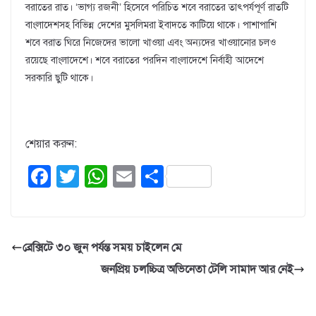
বরাতের রাত। ‘ভাগ্য রজনী’ হিসেবে পরিচিত শবে বরাতের তাৎপর্যপূর্ণ রাতটি
বাংলাদেশসহ বিভিন্ন দেশের মুসলিমরা ইবাদতে কাটিয়ে থাকে। পাশাপাশি
শবে বরাত ঘিরে নিজেদের ভালো খাওয়া এবং অন্যদের খাওয়ানোর চলও
রয়েছে বাংলাদেশে। শবে বরাতের পরদিন বাংলাদেশে নির্বাহী আদেশে
সরকারি ছুটি থাকে।
শেয়ার করুন:
F
T
W
E
S
a
wi
h
m
h
c
tt
at
ail
ar
e
er
s
e
ব্রেক্সিটে ৩০ জুন পর্যন্ত সময় চাইলেন মে
b
A
জনপ্রিয় চলচ্চিত্র অভিনেতা টেলি সামাদ আর নেই
o
p
o
p