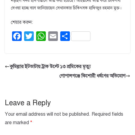
নড়াইল সদর হাসপাতালে ভর্তি করা হয়েছে। আহতদের ভর্তি করে চিকিৎসা
দেওয়া হচ্ছে বলে জানিয়েছেন সেখানকার চিকিৎসক হাফিজুর রহমান মুক্ত।
শেয়ার করুন:
F
T
W
E
S
a
wi
h
m
h
c
tt
at
ail
ar
e
er
s
e
কুমিল্লার ইটভাটায় ট্রাক উল্টে ১৩ শ্রমিকের মৃত্যু
b
A
গোপালগঞ্জে কিশোরী ধর্ষণের অভিযোগ
o
p
o
p
k
Leave a Reply
Your email address will not be published.
Required fields
are marked
*