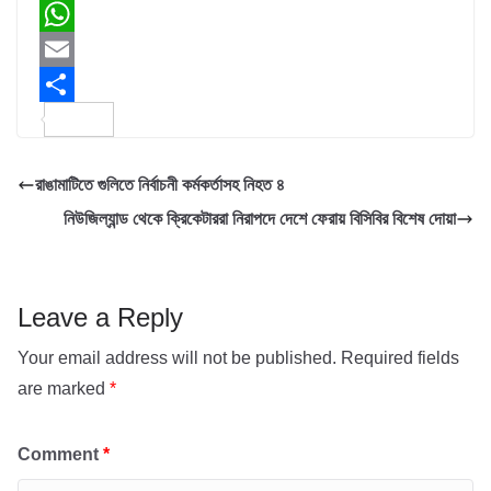
a
T
c
w
W
e
i
h
E
b
t
a
m
S
o
t
t
a
h
রাঙামাটিতে গুলিতে নির্বাচনী কর্মকর্তাসহ নিহত ৪
o
e
s
i
a
নিউজিল্যান্ড থেকে ক্রিকেটাররা নিরাপদে দেশে ফেরায় বিসিবির বিশেষ দোয়া
k
r
A
l
r
p
e
p
Leave a Reply
Your email address will not be published.
Required fields
are marked
*
Comment
*