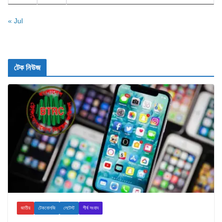
« Jul
টেক নিউজ
জাতীয়
টেকনোলজি
লেটেস্ট
শীর্ষ সংবাদ