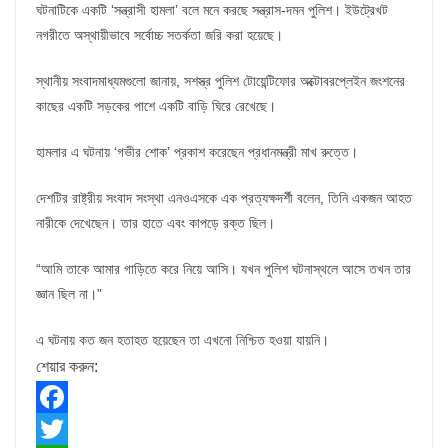
ঘটনাটিকে একটি ‘সন্ত্রাসী হামলা’ বলে মনে করছে সন্ত্রাস-দমন পুলিশ। ইউট্রেখট
নগরীতে অস্থায়ীভাবে সর্বোচ্চ সতর্কতা জরি করা হয়েছে।
স্থানীয় সংবাদমাধ্যমগুলো জানায়, সশস্ত্র পুলিশ টোয়েন্টিফোর অক্টোবরপ্লেইন জংশনের
কাছের একটি সড়কের পাশে একটি বাড়ি ঘিরে রেখেছে।
হামলার এ ঘটনায় ‘গভীর শোক’ প্রকাশ করেছেন প্রধানমন্ত্রী মাখ রুত্তে।
দেশটির রাষ্ট্রীয় সংবাদ সংস্থা এনওএসকে এক প্রত্যক্ষদর্শী বলেন, তিনি একজন আহত
নারীকে দেখেছেন। তার হাতে এবং কাপড়ে রক্ত ছিল।
“আমি তাকে আমার গাড়িতে করে নিয়ে আসি। যখন পুলিশ ঘটনাস্থলে আসে তখন তার
জ্ঞান ছিল না।”
এ ঘটনায় কত জন হতাহত হয়েছেন তা এখনো নিশ্চিত হওয়া যায়নি।
শেয়ার করুন:
F