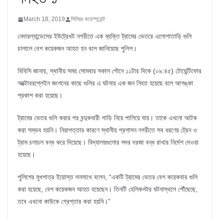
March 18, 2019
সিনিয়র করেস্পন্ডেন্ট
নেদারল্যান্ডেসের ইউট্রেখট নগরীতে এক ব্যক্তি ট্রামের ভেতরে এলোপাতাড়ি গুলি
চালালে বেশ কয়েকজন আহত হন বলে জানিয়েছে পুলিশ।
বিবিসি জানায়, স্থানীয় সময় সোমবার সকাল পৌনে ১১টার দিকে (০৯:৪৫) টোয়েন্টিফোর
অক্টোবরপ্লেইন জংশনের কাছে গুলির এ ঘটনায় এক জন নিহত হয়েছে বলে আশঙ্কা
প্রকাশ করা হয়েছে।
ট্রামের ভেতর গুলি করার পর বন্দুকধারী গাড়ি নিয়ে পালিয়ে যায়। তাকে এখনো আটক
করা সম্ভব হয়নি। নিরাপত্তার কারণে স্থানীয় প্রশাসন নগরীতে সব ধরণের ট্রেন ও
ট্রাম চলাচল বন্ধ করে দিয়েছে। বিদ্যালয়গুলোর সদর দরজা বন্ধ রাখার নির্দেশ দেওয়া
হয়েছে।
পুলিশের মুখপাত্র ইয়োস্ত লনসাখে বলেন, “একটি ট্রামের ভেতর বেশ কয়েকবার গুলি
করা হয়েছে, বেশ কয়েকজন আহত হয়েছেন। তিনটি হেলিকপ্টার ঘটনাস্থলে পৌঁছেছে,
তবে এখনো কাউকে গ্রেপ্তার করা হয়নি।”