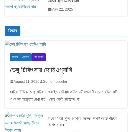
কমলো ব্যান্ডউইথের দাম
May 22, 2025
ফিচার
ফিচার
লেটেস্ট
শীর্ষ সংবাদ
ডেঙ্গু চিকিৎসায় হোমিওপ্যাথি
August 11, 2025
Senior reporter
সাবিয়া সিদ্দিকা ডেঙ্গু এডিস মশাবাহিত ভাইরাস জনিত গ্রীষ্মমণ্ডলীয় রোগ যদিও এটি
এখন সব ঋতুতেই দেখা যায়। ডেঙ্গু একটি ভাইরাস, যা
বাংলায় পিঠা-পুলি, বিশ্বের অনেক দেশেই আছে শীতের
বিশেষ খাবার