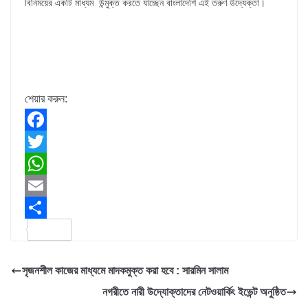
বিনিময়ের একটি মাধ্যম উন্মুক্ত করতে যাচ্ছেন বাংলাদেশি এই তরুণ উদ্যেক্তা।
শেয়ার করুন:
F
a
T
c
w
W
e
i
h
E
b
t
a
m
S
o
t
t
a
h
সৃজনশীল কাজের মাধ্যমে মাদকমুক্ত করা হবে : সারমিন সালাম
o
e
s
i
a
নগরীতে নারী উদ্যোক্তাদের নেটওয়ার্কিং ইভেন্ট অনুষ্ঠিত
k
r
A
l
r