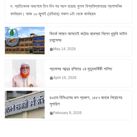
দ. প্রতিবেদক অবশেষে তিন দিন পর সচল হয়েছে খুলনা বিশ্ববিদ্যালয়ের প্রশাসনিক
কার্যক্রম। আজ ২৬ জুুলাই (রবিবার) সকাল ৯টা থেকে কার্যক্রম
বিতর্ক সামনে আসতেই কঠোর ব্যবস্থা নিলেন খুকৃবি ভাইস
চ্যান্সেলর
May 14, 2026
প্রফেসর আব্দুর রশিদের ২য় মৃত্যুবার্ষিকী পালিত
April 16, 2026
৪৬তম বিসিএসের ফল প্রকাশ, ১৪৫৭ জনকে নিয়োগের
সুপারিশ
February 8, 2026