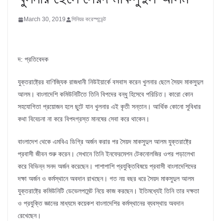
March 30, 2019
সিনিয়র করেস্পন্ডেন্ট
দ: প্রতিবেদক
যুক্তরাষ্ট্রের বাণিজ্যিক রাজধানী নিউইয়ার্কে বসবাস করেন খুলনার ছেলে সৈয়দ মাকসুদুল
আলম। বাংলাদেশি কমিউনিটিতে তিনি বিপদের বন্ধু হিসেবে পরিচিত। কারো কোন
সহযোগিতা প্রয়োজন হলে ছুটে যান খুলনার এই কৃতী সন্তান। আর্থিক কোনো সুবিধার
কথা বিবেচনা না করে বিপদগ্রস্ত মানষের সেবা করে থাকেন।
বাংলাদেশ থেকে এমবিএ ডিগ্রি অর্জন করার পর সৈয়দ মাকসুদুল আলম যুক্তরাষ্ট্রে
প্রবাসী জীবন শুরু করেন। সেখানে তিনি ইনফেরমেশন টেকনোলজির ওপর পড়ালেখা
করে বিভিন্ন সনদ অর্জন করেছেন। পাশাপাশি প্রযুক্তিবিষয়ে প্রবাসী বাংলাদেশিদের
দক্ষা অর্জন ও কর্মস্থানে অবদান রাখছেন। গত নয় বছর ধরে সৈয়দ মাকসুদুল আলম
যুক্তরাষ্ট্রে কমিউনিটি ডেভেলপমেন্ট নিয়ে কাজ করছেন। ইতিমধ্যেই তিনি তার দক্ষতা
ও প্রযুক্তি জ্ঞানের মাধ্যমে কয়েকশ বাংলাদেশির কর্মস্থানের ব্যবস্থায় অবদান
রেখেছেন।