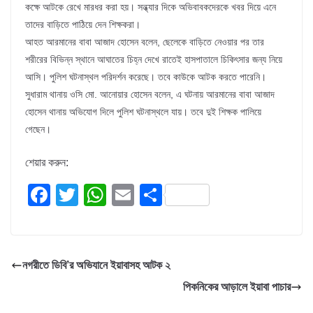
কক্ষে আটকে রেখে মারধর করা হয়। সন্ধ্যার দিকে অভিবাবকদেরকে খবর দিয়ে এনে
তাদের বাড়িতে পাঠিয়ে দেন শিক্ষকরা।
আহত আরমানের বাবা আজাদ হোসেন বলেন, ছেলেকে বাড়িতে নেওয়ার পর তার
শরীরের বিভিন্ন স্থানে আঘাতের চিহ্ন দেখে রাতেই হাসপাতালে চিকিৎসার জন্য নিয়ে
আসি। পুলিশ ঘটনাস্থল পরিদর্শন করেছে। তবে কাউকে আটক করতে পারেনি।
সুধারাম থানায় ওসি মো. আনোয়ার হোসেন বলেন, এ ঘটনায় আরমানের বাবা আজাদ
হোসেন থানায় অভিযোগ দিলে পুলিশ ঘটনাস্থলে যায়। তবে দুই শিক্ষক পালিয়ে
গেছেন।
শেয়ার করুন:
F
T
W
E
S
a
wi
h
m
h
c
tt
at
ail
ar
e
er
s
e
নগরীতে ডিবি’র অভিযানে ইয়াবাসহ আটক ২
b
A
পিকনিকের আড়ালে ইয়াবা পাচার
o
p