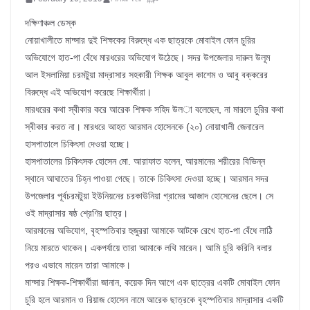
দক্ষিণাঞ্চল ডেস্ক
নোয়াখালীতে মাদ্সার দুই শিক্ষকের বিরুদ্ধে এক ছাত্রকে মোবাইল ফোন চুরির
অভিযোগে হাত-পা বেঁধে মারধরের অভিযোগ উঠেছে। সদর উপজেলার দারুল উলূম
আল ইসলামিয়া চরমটুয়া মাদ্রাসার সহকারী শিক্ষক আবুল কাশেম ও আবু বক্করের
বিরুদ্ধে এই অভিযোগ করেছে শিক্ষার্থীরা।
মারধরের কথা স্বীকার করে আরেক শিক্ষক সহিদ উল­া বলেছেন, না মারলে চুরির কথা
স্বীকার করত না। মারধরে আহত আরমান হোসেনকে (২০) নোয়াখালী জেনারেল
হাসপাতালে চিকিৎসা দেওয়া হচ্ছে।
হাসপাতালের চিকিৎসক হোসেন মো. আরাফাত বলেন, আরমানের শরীরের বিভিন্ন
স্থানে আঘাতের চিহ্ন পাওয়া গেছে। তাকে চিকিৎসা দেওয়া হচ্ছে। আরমান সদর
উপজেলার পূর্বচরমটুয়া ইউনিয়নের চরকাউনিয়া গ্রামের আজাদ হোসেনের ছেলে। সে
ওই মাদ্রাসার ষষ্ঠ শ্রেণির ছাত্র।
আরমানের অভিযোগ, বৃহস্পতিবার হুজুররা আমাকে আটকে রেখে হাত-পা বেঁধে লাঠি
নিয়ে মারতে থাকেন। একপর্যায়ে তারা আমাকে লথি মারেন। আমি চুরি করিনি বলার
পরও এভাবে মারেন তারা আমাকে।
মাদ্সার শিক্ষক-শিক্ষার্থীরা জানান, কয়েক দিন আগে এক ছাত্রের একটি মোবাইল ফোন
চুরি হলে আরমান ও রিয়াজ হোসেন নামে আরেক ছাত্রকে বৃহস্পতিবার মাদ্রাসার একটি