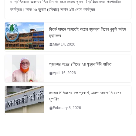
দ. প্রতিবেদক অবশেষে তিন দিন পর সচল হয়েছে খুলনা বিশ্ববিদ্যালয়ের প্রশাসনিক
কার্যক্রম। আজ ২৬ জুুলাই (রবিবার) সকাল ৯টা থেকে কার্যক্রম
বিতর্ক সামনে আসতেই কঠোর ব্যবস্থা নিলেন খুকৃবি ভাইস
চ্যান্সেলর
May 14, 2026
প্রফেসর আব্দুর রশিদের ২য় মৃত্যুবার্ষিকী পালিত
April 16, 2026
৪৬তম বিসিএসের ফল প্রকাশ, ১৪৫৭ জনকে নিয়োগের
সুপারিশ
February 8, 2026