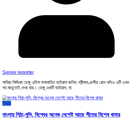
Senior reporter
সাবিয়া সিদ্দিকা ডেঙ্গু এডিস মশাবাহিত ভাইরাস জনিত গ্রীষ্মমণ্ডলীয় রোগ যদিও এটি এখন
সব ঋতুতেই দেখা যায়। ডেঙ্গু একটি ভাইরাস, যা
ফিচার
বাংলায় পিঠা-পুলি, বিশ্বের অনেক দেশেই আছে শীতের বিশেষ খাবার