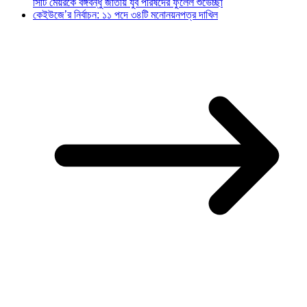
সিটি মেয়রকে বঙ্গবন্ধু জাতীয় যুব পরিষদের ফুলেল শুভেচ্ছা
কেইউজে’র নির্বাচন: ১১ পদে ৩৪টি মনোনয়নপত্র দাখিল