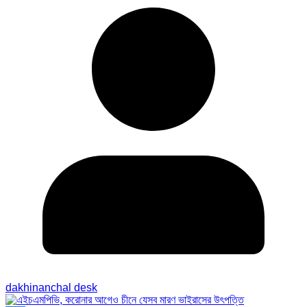
dakhinanchal desk