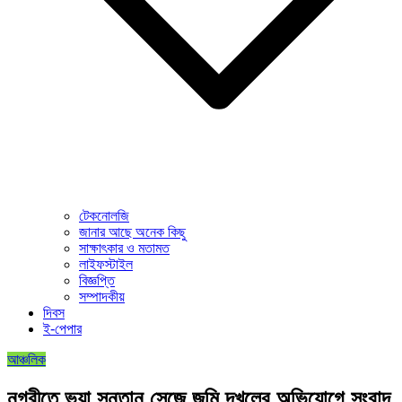
টেকনোলজি
জানার আছে অনেক কিছু
সাক্ষাৎকার ও মতামত
লাইফস্টাইল
বিজ্ঞপ্তি
সম্পাদকীয়
দিবস
ই-পেপার
আঞ্চলিক
নগরীতে ভুয়া সন্তান সেজে জমি দখলের অভিযোগে সংবাদ