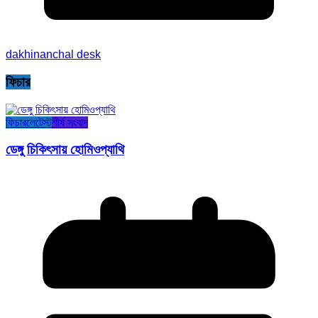
dakhinanchal desk
ফিচার
ফিচার
লেটেস্ট
শীর্ষ সংবাদ
ডেঙ্গু চিকিৎসায় হোমিওপ্যাথি