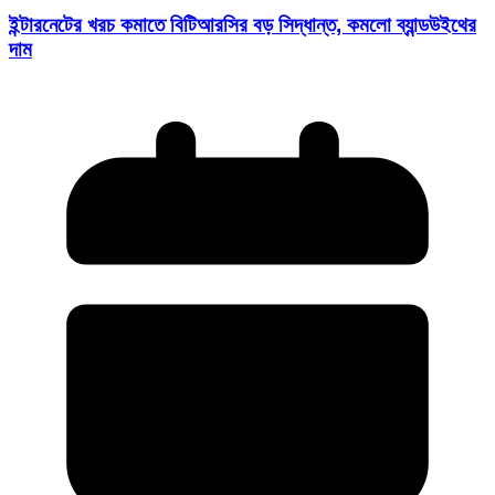
ইন্টারনেটের খরচ কমাতে বিটিআরসির বড় সিদ্ধান্ত, কমলো ব্যান্ডউইথের
দাম