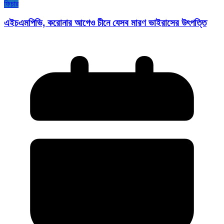
ফিচার
এইচএমপিভি, করোনার আগেও চীনে যেসব মারণ ভাইরাসের উৎপত্তি