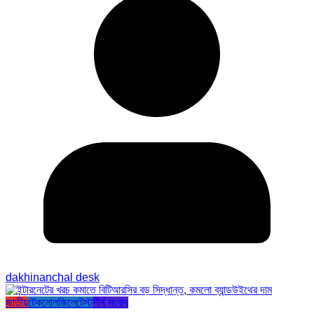
dakhinanchal desk
জাতীয়
টেকনোলজি
লেটেস্ট
শীর্ষ সংবাদ