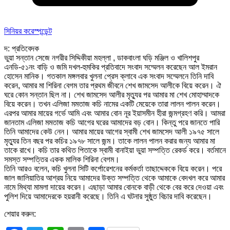
সিনিয়র করেস্পন্ডেন্ট
দ: প্রতিবেদক
ভুয়া সন্তান সেজে নগরীর সিদ্দিকীয়া মহল্লা , ডাকবাংলা ঘড়ি মঞ্জিল ও খালিশপুর
এনডি-৫১নং বাড়ি ও জমি দখল-হুমকির প্রতিবাদে সংবাদ সম্মেলন করেছেন আল ইমরান
হোসেন মানিক। গতকাল মঙ্গলবার খুলনা প্রেস ক্লাবে এক সংবাদ সম্মেলনে তিনি দাবি
করেন, আমার মা শিরিনা বেগম তার প্রথম জীবনে শেখ জামসেদ আলীকে বিয়ে করেন। ঐ
ঘরে কোন সন্তান ছিল না। শেখ জামসেদ আলীর মৃত্যুর পর আমার মা শেখ মোহাম্মাদকে
বিয়ে করেন। তখন এলিজা মমতাজ কচি নামের একটি মেয়েকে তারা লালন পালন করেন।
এরপর আমার মায়ের গর্ভে আমি এবং আমার বোন নূর ইয়াসমীন হীরা জন্মগ্রহণ করি। আমরা
জানতাম এলিজা মমতাজ কচি আগের ঘরের আমাদের বড় বোন। কিন্তু পরে জানতে পারি
তিনি আমাদের কেউ নেন। আমার মায়ের আগের স্বামী শেখ জামসেদ আলী ১৯৭৫ সালে
মৃত্যুর তিন বছর পর কচির ১৯৭৮ সালে জন্ম। তাকে লালন পালন করার জন্য আমার মা
তাকে রাখে। কচি তার কথিত পিতাকে স্বামী বানাইয়া ভুয়া সম্পত্তি রেকর্ড করে। বর্তমানে
সমস্ত সম্পত্তির একক মালিক শিরিনা বেগম।
তিনি আরও বলেন, কচি খুলনা সিটি কর্পোরেশনের কর্মকর্তা তাছাদ্দেককে বিয়ে করেন। পরে
জাল জালিয়াতির আশ্রয় নিয়ে আমাদের উক্ত সম্পত্তি থেকে আমাকে বেদখল করে আমার
নামে মিথ্যা মামলা দায়ের করেন। এছাড়া আমার বোনকে বাড়ী থেকে বের করে দেওয়া এবং
পুলিশ দিয়ে আমাদেরকে হয়রানী করেছে। তিনি এ ঘটনার সুষ্ঠুত বিচার দাবি করেছেন।
শেয়ার করুন: