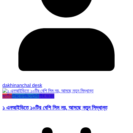
dakhinanchal desk
জাতীয়
টেকনোলজি
লেটেস্ট
শীর্ষ সংবাদ
১ এনআইডিতে ১০টির বেশি সিম নয়, আসছে নতুন সিদ্ধান্ত