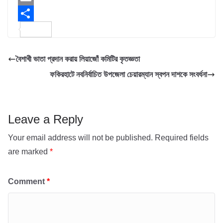
e
i
h
E
b
t
a
m
S
o
t
t
a
h
বৈশাখী ভাতা প্রদান করায় লিয়াজোঁ কমিটির কৃতজ্ঞতা
o
e
s
i
a
ফকিরহাটে নবনির্বাচিত উপজেলা চেয়ারম্যান স্বপন দাশকে সংবর্ধনা
k
r
A
l
r
p
e
p
Leave a Reply
Your email address will not be published.
Required fields
are marked
*
Comment
*