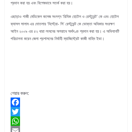
প্রদান করা হয় এবং বিশেষভাবে সতর্ক করা হয়।
এছাড়াও গাজী মেডিকেল কলেজ সংলগ্ন ‘রিযিক হোটেল ও রেস্টুরেন্ট’ কে এবং হোটেল
ক্যাসল সালাম এর দোতলায় ‘বিস্ট্রো- সি’ রেস্টুরেন্ট কে ভোক্তা অধিকার সংরক্ষণ
আইন ২০০৯ এর ৫২ ধারা লংঘনের অপরাধে অর্থদণ্ড প্রদান করা হয়। এ অভিযানটি
পরিচালনা করেন জেলা প্রশাসনের নির্বাহী ম্যাজিস্ট্রেট কাজী নাহিদ ইভা।
শেয়ার করুন:
F
a
T
c
w
W