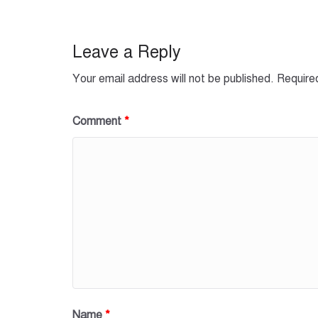
o
p
o
p
Leave a Reply
k
Your email address will not be published.
Require
Comment
*
Name
*