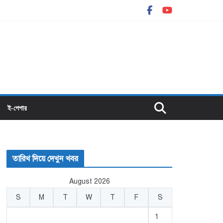
ই-পেপার
তারিখ দিয়ে দেখুন খবর
August 2026
S
M
T
W
T
F
S
1