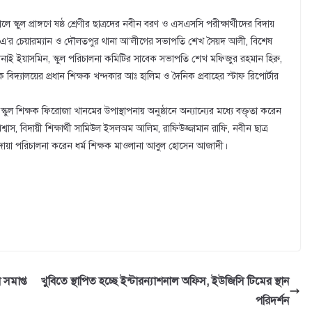
্কুল প্রাঙ্গণে ষষ্ঠ শ্রেণীর ছাত্রদের নবীন বরণ ও এসএসসি পরীক্ষার্থীদের বিদায়
ন বিজেএ’র চেয়ারম্যান ও দৌলতপুর থানা আ’লীগের সভাপতি শেখ সৈয়দ আলী, বিশেষ
ানাই ইয়াসমিন, স্কুল পরিচালনা কমিটির সাবেক সভাপতি শেখ মফিজুর রহমান হিরু,
বিদ্যালয়ের প্রধান শিক্ষক খন্দকার আঃ হালিম ও দৈনিক প্রবাহের স্টাফ রিপোর্টার
 স্কুল শিক্ষক ফিরোজা খানমের উপাস্থাপনায় অনুষ্ঠানে অন্যান্যের মধ্যে বক্তৃতা করেন
িশ্বাস, বিদায়ী শিক্ষার্থী সামিউল ইসলঅম আলিম, রাফিউজ্জামান রাফি, নবীন ছাত্র
্যে দোয়া পরিচালনা করেন ধর্ম শিক্ষক মাওলানা আবুল হোসেন আজাদী।
সমাপ্ত
খুবিতে স্থাপিত হচ্ছে ইন্টারন্যাশনাল অফিস, ইউজিসি টিমের স্থান
পরিদর্শন