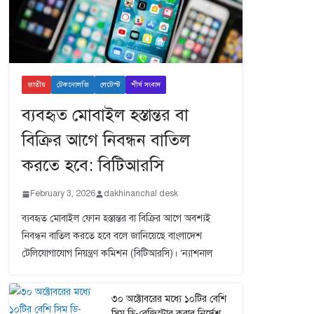
জাতীয়
টেকনোলজি
লেটেস্ট
শীর্ষ সংবাদ
ব্যবহৃত মোবাইল হস্তান্তর বা
বিক্রির আগে নিবন্ধন বাতিল
করতে হবে: বিটিআরসি
February 3, 2026
dakhinanchal desk
ব্যবহৃত মোবাইল ফোন হস্তান্তর বা বিক্রির আগে অবশ্যই
নিবন্ধন বাতিল করতে হবে বলে জানিয়েছে বাংলাদেশ
টেলিযোগাযোগ নিয়ন্ত্রণ কমিশন (বিটিআরসি)। ‘ন্যাশনাল
৩০ অক্টোবরের মধ্যে ১০টির বেশি
সিম ডি-রেজিস্টার করার নির্দেশ