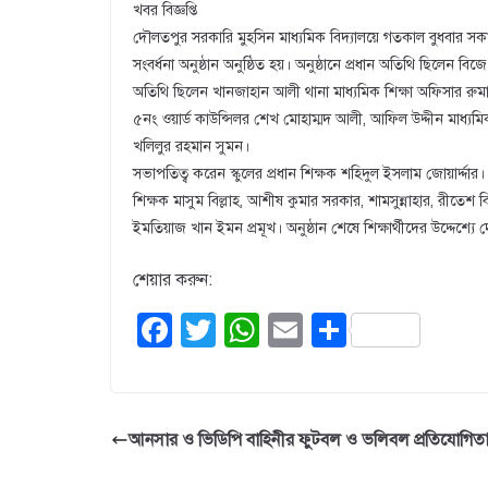
খবর বিজ্ঞপ্তি
দৌলতপুর সরকারি মুহসিন মাধ্যমিক বিদ্যালয়ে গতকাল বুধবার সকালে স
সংবর্ধনা অনুষ্ঠান অনুষ্ঠিত হয়। অনুষ্ঠানে প্রধান অতিথি ছিলে
অতিথি ছিলেন খানজাহান আলী থানা মাধ্যমিক শিক্ষা অফিসার রুম
৫নং ওয়ার্ড কাউন্সিলর শেখ মোহাম্মদ আলী, আফিল উদ্দীন মাধ্যমিক 
খলিলুর রহমান সুমন।
সভাপতিত্ব করেন স্কুলের প্রধান শিক্ষক শহিদুল ইসলাম জোয়ার্দ্দার।
শিক্ষক মাসুম বিল্লাহ, আশীষ কুমার সরকার, শামসুন্নাহার, রীতেশ ব
ইমতিয়াজ খান ইমন প্রমূখ। অনুষ্ঠান শেষে শিক্ষার্থীদের উদ্দেশ
শেয়ার করুন:
F
T
W
E
S
a
wi
h
m
h
c
tt
at
ail
ar
e
er
s
e
আনসার ও ভিডিপি বাহিনীর ফুটবল ও ভলিবল প্রতিযোগিতা 
b
A