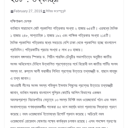
February 27, 2019
সিনিয়র করেস্পন্ডেন্ট
দক্ষিণাঞ্চল ডেস্ক
বর্তমানে সারাদেশে মোট প্রকাশিত পত্রিকার সংখ্যা ২ হাজার ৬৫৪টি। এরমধ্যে দৈনিক
১ হাজার ২৪৮, সাপ্তাহিক ১ হাজার ১৯২ এবং পাক্ষিক পত্রিকার সংখ্যা ২১৪টি।
দৈনিক প্রকাশিত পত্রিকার মধ্যে সবচেয়ে বেশি ঢাকা থেকে প্রকাশিত হচ্ছে বাংলাদেশ
প্রতিদিন। পত্রিকাটির প্রচার সংখ্যা ৫ লাখ ৫৩ হাজার।
গতকাল মঙ্গলবার স্পিকার ড. শিরীন শারমিন চৌধুরীর সভাপতিত্বে অনুষ্ঠিত জাতীয়
সংসদ অধিবেশনে টেবিলে উত্থাপিত প্রশ্নোত্তর পর্বে বিরোধী দল জাতীয় পার্টির সংসদ
সদস্য ডা. রুস্তম আলী ফরাজীর লিখিত প্রশ্নের উত্তরে তথ্যমন্ত্রী ড. হাছান মাহমুদ
এ তথ্য জানান।
আওয়ামী লীগের সংসদ সদস্য শফিকুল ইসলাম শিমুলের প্রশ্নের উত্তরে তথ্যমন্ত্রী
জানান, বর্তমান সরকার বাংলাদেশ সুপ্রিম কোর্টের আপিল বিভাগের একজন
অবসরপ্রাপ্ত বিচারপতির নেতৃত্বে ১৩ সদস্য বিশিষ্ট নবম ওয়েজবোর্ড গঠন এবং সকল
সংবাদপত্রের গণমাধ্যমকর্মীর শতকরা ৪৫ ভাগ মহার্ঘ্য ভাতা প্রদানের সিদ্ধান্ত গ্রহণ
করেছে। নবম ওয়েজবোর্ড ইতোমধ্যে রিপোর্ট প্রদান করেছে। অচিরেই নবম
ওয়েজবোর্ড রোয়েদাদ ঘোষণার লক্ষ্যে কার্যক্রম চলমান রয়েছে। এসব পদক্ষেপ গ্রহণের