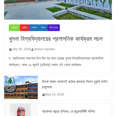
আঞ্চলিক
জাতীয়
লেটেস্ট
শিক্ষা
শীর্ষ সংবাদ
খুলনা বিশ্ববিদ্যালয়ের প্রশাসনিক কার্যক্রম সচল
July 26, 2026
Senior reporter
দ. প্রতিবেদক অবশেষে তিন দিন পর সচল হয়েছে খুলনা বিশ্ববিদ্যালয়ের প্রশাসনিক
কার্যক্রম। আজ ২৬ জুুলাই (রবিবার) সকাল ৯টা থেকে কার্যক্রম
বিতর্ক সামনে আসতেই কঠোর ব্যবস্থা নিলেন খুকৃবি ভাইস
চ্যান্সেলর
May 14, 2026
প্রফেসর আব্দুর রশিদের ২য় মৃত্যুবার্ষিকী পালিত