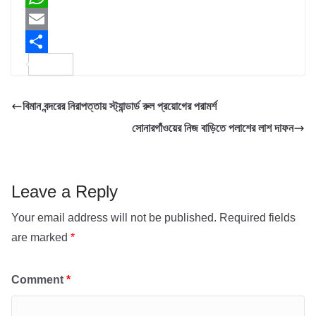
c
w
W
e
i
h
E
b
t
a
m
S
o
t
t
a
h
বিমান বন্দরের নিরাপত্তায় স্ট্যান্ডার্ড রুল প্রয়োগের পরামর্শ
o
e
s
i
a
সোনারগাঁওয়ের নিজ বাড়িতে পলাশের লাশ দাফন
k
r
A
l
r
p
e
p
Leave a Reply
Your email address will not be published.
Required fields
are marked
*
Comment
*