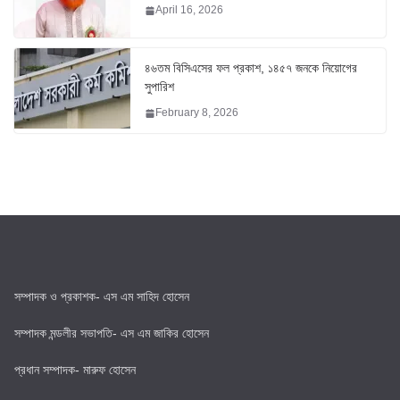
April 16, 2026
৪৬তম বিসিএসের ফল প্রকাশ, ১৪৫৭ জনকে নিয়োগের
সুপারিশ
February 8, 2026
সম্পাদক ও প্রকাশক- এস এম সাহিদ হোসেন
সম্পাদক মন্ডলীর সভাপতি- এস এম জাকির হোসেন
প্রধান সম্পাদক- মারুফ হোসেন