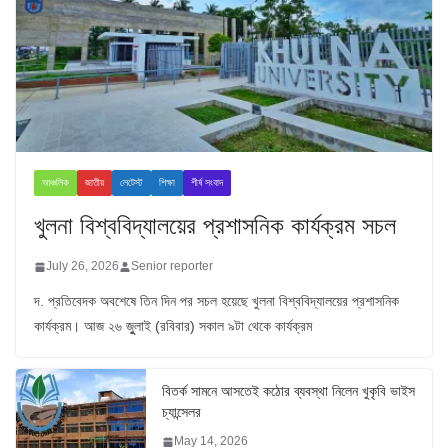
আঞ্চলিক
জাতীয়
লেটেস্ট
শিক্ষা
শীর্ষ সংবাদ
খুলনা বিশ্ববিদ্যালয়ের প্রশাসনিক কার্যক্রম সচল
July 26, 2026
Senior reporter
দ. প্রতিবেদক অবশেষে তিন দিন পর সচল হয়েছে খুলনা বিশ্ববিদ্যালয়ের প্রশাসনিক
কার্যক্রম। আজ ২৬ জুুলাই (রবিবার) সকাল ৯টা থেকে কার্যক্রম
বিতর্ক সামনে আসতেই কঠোর ব্যবস্থা নিলেন খুকৃবি ভাইস
চ্যান্সেলর
May 14, 2026