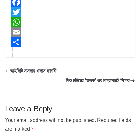
F
a
T
c
w
W
e
i
h
E
b
t
a
m
S
o
t
t
a
h
আইসিটি মামলায় খালাস ফারাবী
o
e
s
i
a
শিশু মনিরের ‘ঘাতক’ ওর মাদ্রাসারই শিক্ষক
k
r
A
l
r
p
e
p
Leave a Reply
Your email address will not be published.
Required fields
are marked
*