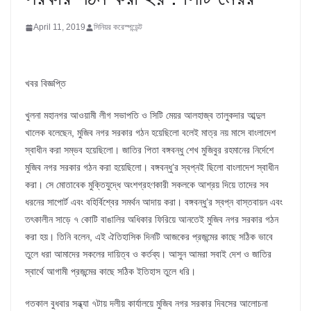
April 11, 2019
সিনিয়র করেস্পন্ডেন্ট
খবর বিজ্ঞপ্তি
খুলনা মহানগর আওয়ামী লীগ সভাপতি ও সিটি মেয়র আলহাজ্ব তালুকদার আব্দুল
খালেক বলেছেন, মুজিব নগর সরকার গঠন হয়েছিলো বলেই মাত্র নয় মাসে বাংলাদেশ
স্বাধীন করা সম্ভব হয়েছিলো। জাতির পিতা বঙ্গবন্ধু শেখ মুজিবুর রহমানের নির্দেশে
মুজিব নগর সরকার গঠন করা হয়েছিলো। বঙ্গবন্ধু’র স্বপ্নই ছিলো বাংলাদেশ স্বাধীন
করা। সে মোতাবেক মুক্তিযুদ্ধে অংশগ্রহণকারী সকলকে আশ্রয় দিয়ে তাদের সব
ধরনের সাপোর্ট এবং বহির্বিশ্বের সমর্থন আদায় করা। বঙ্গবন্ধু’র স্বপ্ন বাস্তবায়ন এবং
তৎকালীন সাড়ে ৭ কোটি বাঙালির অধিকার ফিরিয়ে আনতেই মুজিব নগর সরকার গঠন
করা হয়। তিনি বলেন, এই ঐতিহাসিক দিনটি আজকের প্রজন্মের কাছে সঠিক ভাবে
তুলে ধরা আমাদের সকলের দায়িত্ব ও কর্তব্য। আসুন আমরা সবাই দেশ ও জাতির
স্বার্থে আগামী প্রজন্মের কাছে সঠিক ইতিহাস তুলে ধরি।
গতকাল বুধবার সন্ধ্যা ৭টায় দলীয় কার্যালয়ে মুজিব নগর সরকার দিবসের আলোচনা