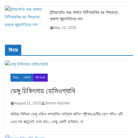
ইন্টারনেটের খরচ কমাতে বিটিআরসির বড় সিদ্ধান্ত,
কমলো ব্যান্ডউইথের দাম
May 22, 2025
ফিচার
ফিচার
লেটেস্ট
শীর্ষ সংবাদ
ডেঙ্গু চিকিৎসায় হোমিওপ্যাথি
August 11, 2025
Senior reporter
সাবিয়া সিদ্দিকা ডেঙ্গু এডিস মশাবাহিত ভাইরাস জনিত গ্রীষ্মমণ্ডলীয় রোগ যদিও এটি
এখন সব ঋতুতেই দেখা যায়। ডেঙ্গু একটি ভাইরাস, যা