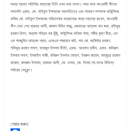
সভায় প্রধান অতিথির বক্তব্যে তিনি এসব কথা বলেন। সদর থানা আওয়ামী লীগের
সভাপতি এ্যাড. মো. সাইফুল ইসলামের সভাপতিত্বে এবং সাধারণ সম্পাদক কাউন্সিলর
ফকির মো. সাইফুল ইসলামের পরিচালনায় অন্যান্যের মধ্যে বক্তব্য রাখেন, আওয়ামী
লীগ নেতা শেখ হায়দার আলী, জামাল উদ্দিন বাচ্চু, জোবায়ের আহমেদ খান জবা, রফিকুর
রহমান রিপন, অধ্যক্ষ শহিদুল হক মিন্টু, কাউন্সিলর কনিকা সাহা, সমীর কৃষ্ণ হীরা, এস
এম শামছুদ্দিন আহমেদ শ্যাম, একেএম শাজাহান কচি, শাহ মো. জাকিউর রহমান,
শফিকুর রহমান পলাশ, ফয়েজুল ইসলাম টিটো, এ্যাড. আহসান হাবীব, এ্যাড. জহিরুল
ইসলাম পলাশ, ইসমাইল গাজী, মনিরুল ইসলাম সোহাগ, ইমরুল কায়েস, মাহমুদুর রহমান
রাজেস, কামরুল ইসলাম, হায়দার আলী, মো. ডলার, মো. সিনহা সহ দলের বিভিন্ন
পর্যায়ের নেতৃবৃন্দ।
শেয়ার করুন: