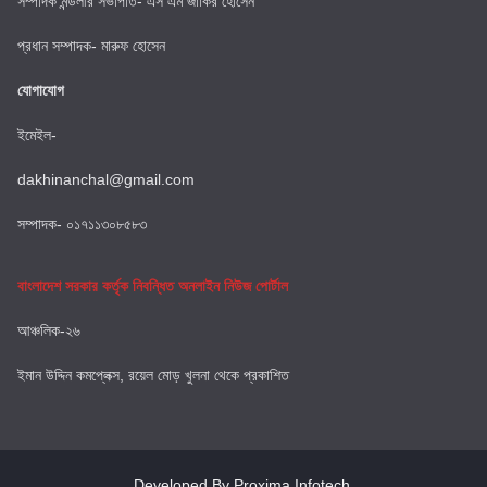
সম্পাদক মন্ডলীর সভাপতি- এস এম জাকির হোসেন
প্রধান সম্পাদক- মারুফ হোসেন
যোগাযোগ
ইমেইল-
dakhinanchal@gmail.com
সম্পাদক- ০১৭১১৩০৮৫৮৩
বাংলাদেশ সরকার কর্তৃক নিবন্ধিত অনলাইন নিউজ পোর্টাল
আঞ্চলিক-২৬
ইমান উদ্দিন কমপ্লেক্স, রয়েল মোড় খুলনা থেকে প্রকাশিত
Developed By Proxima Infotech