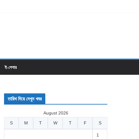
ই-পেপার
তারিখ দিয়ে দেখুন খবর
August 2026
S
M
T
W
T
F
S
1