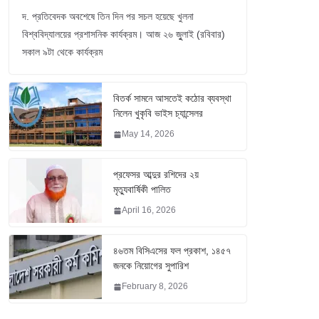
দ. প্রতিবেদক অবশেষে তিন দিন পর সচল হয়েছে খুলনা
বিশ্ববিদ্যালয়ের প্রশাসনিক কার্যক্রম। আজ ২৬ জুুলাই (রবিবার)
সকাল ৯টা থেকে কার্যক্রম
বিতর্ক সামনে আসতেই কঠোর ব্যবস্থা
নিলেন খুকৃবি ভাইস চ্যান্সেলর
May 14, 2026
প্রফেসর আব্দুর রশিদের ২য়
মৃত্যুবার্ষিকী পালিত
April 16, 2026
৪৬তম বিসিএসের ফল প্রকাশ, ১৪৫৭
জনকে নিয়োগের সুপারিশ
February 8, 2026