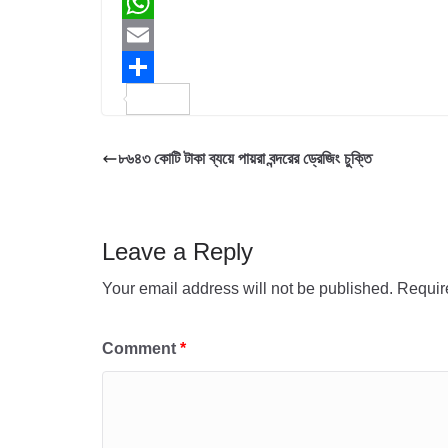
a
T
c
w
W
e
i
h
E
b
t
a
m
S
o
t
t
a
h
৮৬৪৩ কোটি টাকা ব্যয়ে পায়রা বন্দরের ড্রেজিং চুক্তি
o
e
s
i
a
k
r
A
l
r
p
e
Leave a Reply
p
Your email address will not be published.
Requir
Comment
*