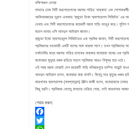
দক্ষিণাঞ্চল ডেস্ক
সাভারে ঢাকা সিটি করপোরেশনের ময়লার গাড়ির ‘ধাক্কায়’ এক পোশাককর্ম
আমিনবাজারের তুরাগ এলাকার ‘ব্যান্ডো ইকো অ্যাপারেলস লিমিটেড’ এর 
দেখায় এবং সিটি করপোরেশনের কয়েকটি ময়লা গাড়ি ভাংচুর করে। পুলিশ পরি
মডেল থানার ওসি আবদুল আউয়াল জানান।
ব্যান্ডো ইকো অ্যাপারেলন্স লিমিটেডের এক শ্রমিক জানান, সিটি করপোরে
শ্রমিকদের বহনকারী একটি বাসের সঙ্গে ধাক্কা লাগে। তখন শ্রমিকদের সঙ
তর্কাতর্কির মধ্যে ময়লার গাড়ির চালকের ধাক্কায় মনোয়ারা নামের এক 
মনোনয়ার মৃত্যুর গুজব ছড়িয়ে পড়লে শ্রমিকরা আরও বিক্ষুব্ধ হয়ে ওঠে।
ওই সময় ময়লা বোঝাই বেশ কয়েকটি গাড়ি বলিয়ারপুরে ডাম্পিং পয়েন্টে যা
আবদুল আউয়াল বলেন, মনোয়ারা মারা যাননি। কিন্তু তার মৃত্যুর গুজব ছড়ি
কারখানার ব্যবস্থাপক (কমপ্লায়েন্স) মিল্টন কাজী বলেন, মনোয়ারাকে ঢাক
কিছু হয়নি। শ্রমিকরা যেহেতু রাস্তায় বেরিয়ে গেছে, তাই কারখানায় আজ
শেয়ার করুন:
F