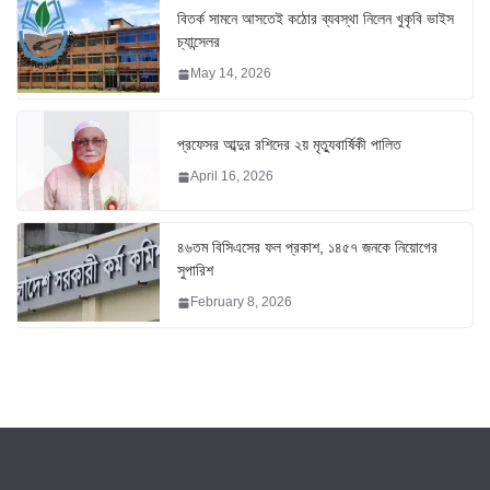
বিতর্ক সামনে আসতেই কঠোর ব্যবস্থা নিলেন খুকৃবি ভাইস
চ্যান্সেলর
May 14, 2026
প্রফেসর আব্দুর রশিদের ২য় মৃত্যুবার্ষিকী পালিত
April 16, 2026
৪৬তম বিসিএসের ফল প্রকাশ, ১৪৫৭ জনকে নিয়োগের
সুপারিশ
February 8, 2026