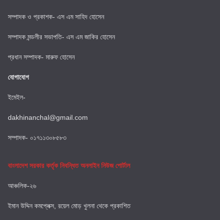
সম্পাদক ও প্রকাশক- এস এম সাহিদ হোসেন
সম্পাদক মন্ডলীর সভাপতি- এস এম জাকির হোসেন
প্রধান সম্পাদক- মারুফ হোসেন
যোগাযোগ
ইমেইল-
dakhinanchal@gmail.com
সম্পাদক- ০১৭১১৩০৮৫৮৩
বাংলাদেশ সরকার কর্তৃক নিবন্ধিত অনলাইন নিউজ পোর্টাল
আঞ্চলিক-২৬
ইমান উদ্দিন কমপ্লেক্স, রয়েল মোড় খুলনা থেকে প্রকাশিত