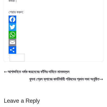
কর্মীরা।
শেয়ার করুন:
F
a
T
c
w
W
e
i
h
E
b
t
a
m
S
o
t
t
a
h
আশাশুনিতে ধর্ষক জয়দেবের ফাঁসির দাবিতে মানববন্ধন
o
e
s
i
a
খুলনা প্রেস ক্লাবের কার্যনির্বাহী পরিষদের প্রথম সভা অনুষ্ঠিত
k
r
A
l
r
p
e
p
Leave a Reply