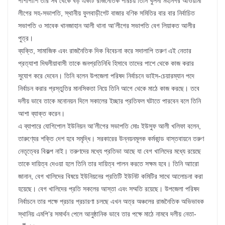
পাশাপাশি তার সব থেকে বড় একটি রাজনৈতিক পরিচয় তিনি খুলনা মহানগর আওয়ামী
লীগের সহ-সভাপতি, স্থানীয় ফুলবাড়ীগেট বাজার বণিক সমিতির বার বার নির্বাচিত
সভাপতি ও সাবেক খানজাহান আলী থানা আ’লীগের সভাপতি বেগ লিয়াকত আলীর
পুত্র।
ব্যক্তি, সামাজিক এবং রাজনৈতিক দিক বিবেচনা করে সদালাপি তরুণ এই নেতার
প্রত্যাশা দিঘলীয়াবাসী তাকে জনপ্রতিনিধি হিসাবে তাদের পাশে থেকে কাজ করার
সুযোগ করে দেবেন। তিনি বলেন উপজেলা পরিষদ নির্বাচনে ভাইস-চেয়ারম্যান পদে
নির্বাচন করার প্রস্তুতির মানসিকতা নিয়ে তিনি আগে থেকে মাঠে কাজ করছে। তবে
দলীয় ভাবে তাকে মনোনয়ন দিলে সকালের ইচ্ছার প্রতিফল ঘটাতে পারবেন বলে তিনি
আশা ব্যাক্ত করেন।
এ ব্যাপারে যোগিপোল ইউনিয়ন আ’লীগের সভাপতি মোঃ ইউসুফ আলী খলিফা বলেন,
তারুণ্যের শক্তি দেশ হবে সমৃদ্ধি। সরকারের উন্নয়নমূলক কর্মকান্ড বাস্তবায়নে তরুণ
নেতৃত্বের বিকল্প নাই। তরুণদের মধ্যে প্রতিভা আছে যা বেগ খালিদের মধ্যে রয়েছে
তাকে দায়িত্ব দেওয়া হলে তিনি তার দায়িত্ব পালন করতে সক্ষম হবে। তিনি আারো
জানান, বেগ খালিদের বিষয়ে ইউনিয়নের প্রতিটি ইউনিট কমিটির সাথে আলোচনা করা
হয়েছে। বেগ খালিদের প্রতি সকলের আস্তা এবং সম্মতি রয়েছে। উপজেলা পরিষদ
নির্বাচনে তার পক্ষে প্রচার প্রচারণা চলছে এখন অত্র অঞ্চলের রাজনৈতিক অভিভাবক
স্থানিয় এমপি’র সমার্থন পেলে আনুষ্ঠানিক ভাবে তার পক্ষে মাঠে নামবে দলীয় নেতা-