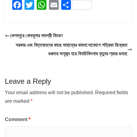
F
T
W
E
S
a
wi
h
m
h
c
tt
at
ail
ar
e
er
s
e
কেশবপুরে খেলাধুলার সামগ্রী বিতরণ
b
A
সরকার এবং বিত্তবানদের কাছে সাহায্যের কামনা:দাকোপে পত্রিকা বিক্রেতা
o
p
গুরুতর অসুস্থ্য হয়ে বিনাচিকিৎসায় মৃত্যুর প্রহর গুনছে
o
p
k
Leave a Reply
Your email address will not be published.
Required fields
are marked
*
Comment
*