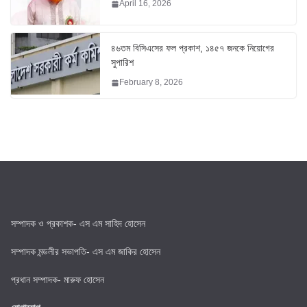
April 16, 2026
৪৬তম বিসিএসের ফল প্রকাশ, ১৪৫৭ জনকে নিয়োগের
সুপারিশ
February 8, 2026
সম্পাদক ও প্রকাশক- এস এম সাহিদ হোসেন
সম্পাদক মন্ডলীর সভাপতি- এস এম জাকির হোসেন
প্রধান সম্পাদক- মারুফ হোসেন