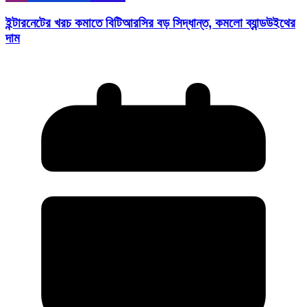
ইন্টারনেটের খরচ কমাতে বিটিআরসির বড় সিদ্ধান্ত, কমলো ব্যান্ডউইথের
দাম