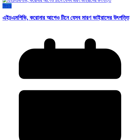
ফিচার
এইচএমপিভি, করোনার আগেও চীনে যেসব মারণ ভাইরাসের উৎপত্তি