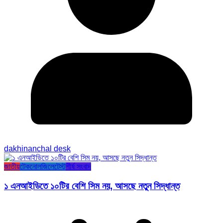
dakhinanchal desk
জাতীয়
টেকনোলজি
লেটেস্ট
শীর্ষ সংবাদ
১ এনআইডিতে ১০টির বেশি সিম নয়, আসছে নতুন সিদ্ধান্ত