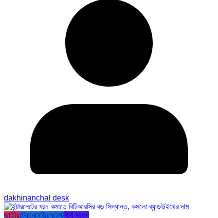
dakhinanchal desk
জাতীয়
টেকনোলজি
লেটেস্ট
শীর্ষ সংবাদ