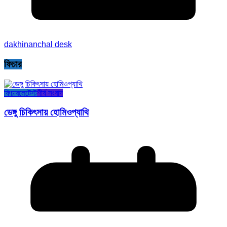
dakhinanchal desk
ফিচার
ফিচার
লেটেস্ট
শীর্ষ সংবাদ
ডেঙ্গু চিকিৎসায় হোমিওপ্যাথি