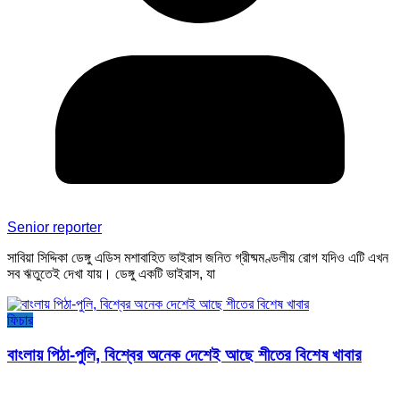
Senior reporter
সাবিয়া সিদ্দিকা ডেঙ্গু এডিস মশাবাহিত ভাইরাস জনিত গ্রীষ্মমণ্ডলীয় রোগ যদিও এটি এখন
সব ঋতুতেই দেখা যায়। ডেঙ্গু একটি ভাইরাস, যা
ফিচার
বাংলায় পিঠা-পুলি, বিশ্বের অনেক দেশেই আছে শীতের বিশেষ খাবার