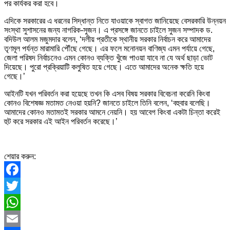
পর কার্যকর করা হবে।
এদিকে সরকারের এ ধরনের সিদ্ধান্ত নিতে যাওয়াকে স্বাগত জানিয়েছে বেসরকারি উন্নয়ন
সংস্থা সুশাসনের জন্য নাগরিক-সুজন। এ প্রসঙ্গে জানতে চাইলে সুজন সম্পাদক ড.
বদিউল আলম মজুমদার বলেন, ‘দলীয় প্রতীকে স্থানীয় সরকার নির্বাচন করে আমাদের
তৃণমূল পর্যন্ত মারামারি পৌঁছে গেছে। এর ফলে মনোনয়ন বাণিজ্য এমন পর্যায়ে গেছে,
জেলা পরিষদ নির্বাচনেও এমন কোনও ব্যক্তি খুঁজে পাওয়া যাবে না যে অর্থ ছাড়া ভোট
দিয়েছে। পুরো প্রক্রিয়াটি কলুষিত হয়ে গেছে। এতে আমাদের অনেক ক্ষতি হয়ে
গেছে।’
আইনটি যখন পরিবর্তন করা হয়েছে তখন কি এসব বিষয় সরকার বিবেচনা করেনি কিংবা
কোনও বিশেষজ্ঞ মতামত নেওয়া হয়নি? জানতে চাইলে তিনি বলেন, ‘বহুবার বলেছি।
আমাদের কোনও মতামতই সরকার আমনে নেয়নি। হয় আবেগ কিংবা একটা চিন্তা করেই
হুট করে সরকার এই আইন পরিবর্তন করেছে।’
শেয়ার করুন:
Facebook
Twitter
WhatsApp