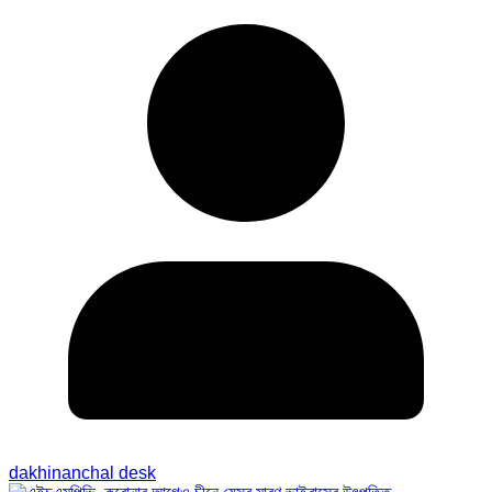
dakhinanchal desk