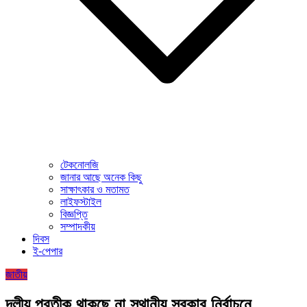
টেকনোলজি
জানার আছে অনেক কিছু
সাক্ষাৎকার ও মতামত
লাইফস্টাইল
বিজ্ঞপ্তি
সম্পাদকীয়
দিবস
ই-পেপার
জাতীয়
দলীয় প্রতীক থাকছে না স্থানীয় সরকার নির্বাচনে