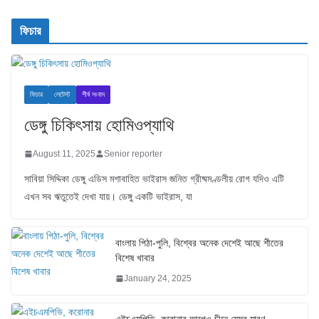
ফিচার
ফিচার
লেটেস্ট
শীর্ষ সংবাদ
ডেঙ্গু চিকিৎসায় হোমিওপ্যাথি
August 11, 2025
Senior reporter
সাবিয়া সিদ্দিকা ডেঙ্গু এডিস মশাবাহিত ভাইরাস জনিত গ্রীষ্মমণ্ডলীয় রোগ যদিও এটি
এখন সব ঋতুতেই দেখা যায়। ডেঙ্গু একটি ভাইরাস, যা
বাংলায় পিঠা-পুলি, বিশ্বের অনেক দেশেই আছে শীতের
বিশেষ খাবার
January 24, 2025
এইচএমপিভি, করোনার আগেও চীনে যেসব মারণ