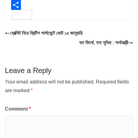
e
i
h
E
b
t
a
m
S
o
t
t
a
h
ব্রেক্সিট নিয়ে ব্রিটিশ পার্লামেন্টে ভোট ১৫ জানুয়ারি
o
e
s
i
a
যত বিতর্ক, তত সুবিধা : অর্থমন্ত্রী
k
r
A
l
r
p
e
p
Leave a Reply
Your email address will not be published.
Required fields
are marked
*
Comment
*