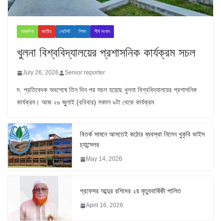
আঞ্চলিক
জাতীয়
লেটেস্ট
শিক্ষা
শীর্ষ সংবাদ
খুলনা বিশ্ববিদ্যালয়ের প্রশাসনিক কার্যক্রম সচল
July 26, 2026
Senior reporter
দ. প্রতিবেদক অবশেষে তিন দিন পর সচল হয়েছে খুলনা বিশ্ববিদ্যালয়ের প্রশাসনিক
কার্যক্রম। আজ ২৬ জুুলাই (রবিবার) সকাল ৯টা থেকে কার্যক্রম
বিতর্ক সামনে আসতেই কঠোর ব্যবস্থা নিলেন খুকৃবি ভাইস
চ্যান্সেলর
May 14, 2026
প্রফেসর আব্দুর রশিদের ২য় মৃত্যুবার্ষিকী পালিত
April 16, 2026