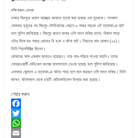
দক্ষিণাঞ্চল ডেস্ক
ঢাকার মিরপুরে ধারাল অস্ত্রের আঘাতে হত্যা করা হয়েছে এক যুবককে। গতকাল
সোমবার দুপুরের পর মিরপুর স্টেডিয়ামের পেছনে ৬ নম্বর সড়কে এই হত্যাকাণ্ড ঘটে
বলে পুলিশ জানিয়েছে। মিরপুর মডেল থানার ওসি দাদন ফকির বলেন, বিকাল সাড়ে
৩টার দিকে ছয় নম্বর রোডের বি ব­কে এ ঘটনা ঘটে। নিহতের নাম রোমান (২৫)।
তিনি গ্রিলমিস্ত্রি ছিলেন।
রোমানের সঙ্গে একজন আহতও হয়েছেন। তার নাম-পরিচয় পাওয়া যায়নি। তাকে
সোহরাওয়ার্দী মেডিকেল কলেজ হাসপাতালে নেওয়া হয়েছে বলে পুলিশ জানিয়েছে।
এলাকার কোন্দলে এ হত্যাকাণ্ড ঘটতে পারে বলে মনে করছেন ওসি দাদন ফকির। তিনি
জানান, ঘটনাস্থল থেকে চারটি মোটরসাইকেল উদ্ধার করা হয়েছে।
শেয়ার করুন:
F
a
T
c
w
W