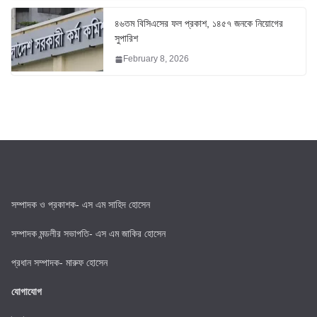
৪৬তম বিসিএসের ফল প্রকাশ, ১৪৫৭ জনকে নিয়োগের
সুপারিশ
February 8, 2026
সম্পাদক ও প্রকাশক- এস এম সাহিদ হোসেন
সম্পাদক মন্ডলীর সভাপতি- এস এম জাকির হোসেন
প্রধান সম্পাদক- মারুফ হোসেন
যোগাযোগ