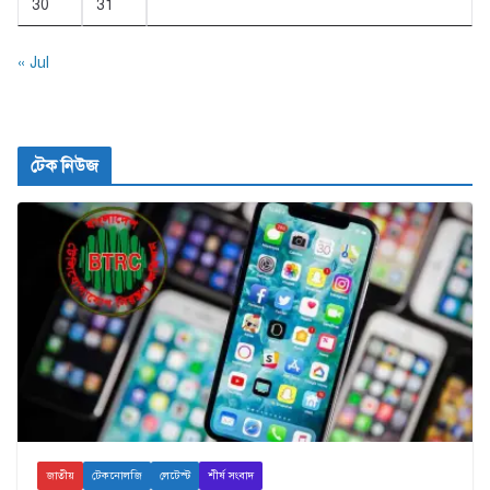
30
31
« Jul
টেক নিউজ
জাতীয়
টেকনোলজি
লেটেস্ট
শীর্ষ সংবাদ