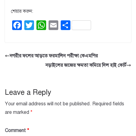
শেয়ার করুন:
F
T
W
E
S
a
wi
h
m
h
c
tt
at
ail
ar
e
er
s
e
নগরীর ফলের আড়তে ফরমালিন পরীক্ষা কেএমপির
b
A
নড়াইলের জজের ক্ষমতা কমিয়ে দিল হাই কোর্ট
o
p
o
p
k
Leave a Reply
Your email address will not be published.
Required fields
are marked
*
Comment
*