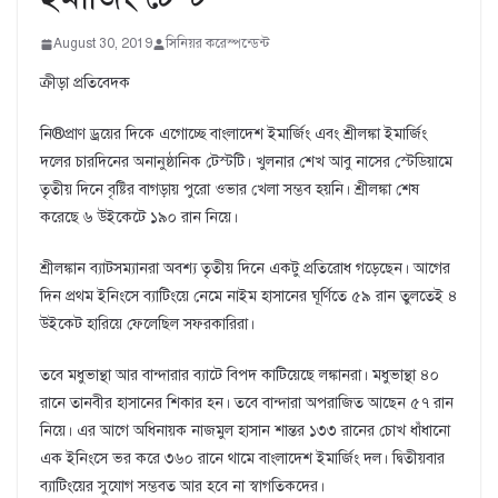
August 30, 2019
সিনিয়র করেস্পন্ডেন্ট
ক্রীড়া প্রতিবেদক
নি®প্রাণ ড্রয়ের দিকে এগোচ্ছে বাংলাদেশ ইমার্জিং এবং শ্রীলঙ্কা ইমার্জিং
দলের চারদিনের অনানুষ্ঠানিক টেস্টটি। খুলনার শেখ আবু নাসের স্টেডিয়ামে
তৃতীয় দিনে বৃষ্টির বাগড়ায় পুরো ওভার খেলা সম্ভব হয়নি। শ্রীলঙ্কা শেষ
করেছে ৬ উইকেটে ১৯০ রান নিয়ে।
শ্রীলঙ্কান ব্যাটসম্যানরা অবশ্য তৃতীয় দিনে একটু প্রতিরোধ গড়েছেন। আগের
দিন প্রথম ইনিংসে ব্যাটিংয়ে নেমে নাইম হাসানের ঘূর্ণিতে ৫৯ রান তুলতেই ৪
উইকেট হারিয়ে ফেলেছিল সফরকারিরা।
তবে মধুভান্থা আর বান্দারার ব্যাটে বিপদ কাটিয়েছে লঙ্কানরা। মধুভান্থা ৪০
রানে তানবীর হাসানের শিকার হন। তবে বান্দারা অপরাজিত আছেন ৫৭ রান
নিয়ে। এর আগে অধিনায়ক নাজমুল হাসান শান্তর ১৩৩ রানের চোখ ধাঁধানো
এক ইনিংসে ভর করে ৩৬০ রানে থামে বাংলাদেশ ইমার্জিং দল। দ্বিতীয়বার
ব্যাটিংয়ের সুযোগ সম্ভবত আর হবে না স্বাগতিকদের।