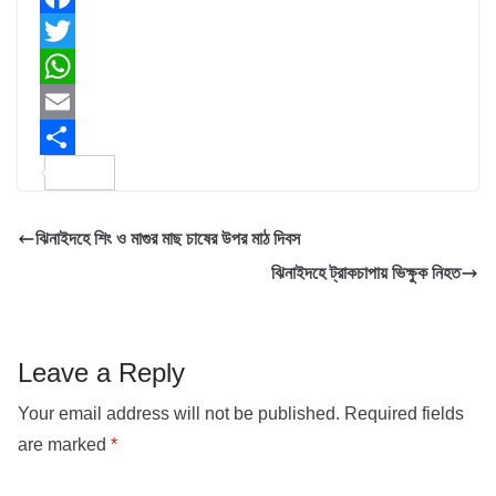
F
a
T
c
w
W
e
i
h
E
b
t
a
m
S
o
t
t
a
h
ঝিনাইদহে শিং ও মাগুর মাছ চাষের উপর মাঠ দিবস
o
e
s
i
a
ঝিনাইদহে ট্রাকচাপায় ভিক্ষুক নিহত
k
r
A
l
r
p
e
p
Leave a Reply
Your email address will not be published.
Required fields
are marked
*