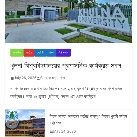
আঞ্চলিক
জাতীয়
লেটেস্ট
শিক্ষা
শীর্ষ সংবাদ
খুলনা বিশ্ববিদ্যালয়ের প্রশাসনিক কার্যক্রম সচল
July 26, 2026
Senior reporter
দ. প্রতিবেদক অবশেষে তিন দিন পর সচল হয়েছে খুলনা বিশ্ববিদ্যালয়ের প্রশাসনিক
কার্যক্রম। আজ ২৬ জুুলাই (রবিবার) সকাল ৯টা থেকে কার্যক্রম
বিতর্ক সামনে আসতেই কঠোর ব্যবস্থা নিলেন খুকৃবি ভাইস
চ্যান্সেলর
May 14, 2026