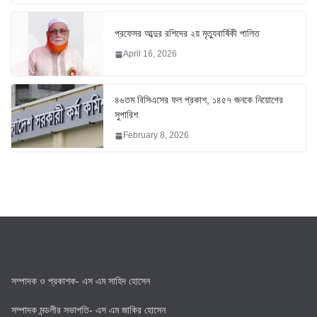
প্রফেসর আব্দুর রশিদের ২য় মৃত্যুবার্ষিকী পালিত
April 16, 2026
৪৬তম বিসিএসের ফল প্রকাশ, ১৪৫৭ জনকে নিয়োগের
সুপারিশ
February 8, 2026
সম্পাদক ও প্রকাশক- এস এম সাহিদ হোসেন
সম্পাদক মন্ডলীর সভাপতি- এস এম জাকির হোসেন