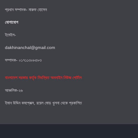
প্রধান সম্পাদক- মারুফ হোসেন
যোগাযোগ
ইমেইল-
dakhinanchal@gmail.com
সম্পাদক- ০১৭১১৩০৮৫৮৩
বাংলাদেশ সরকার কর্তৃক নিবন্ধিত অনলাইন নিউজ পোর্টাল
আঞ্চলিক-২৬
ইমান উদ্দিন কমপ্লেক্স, রয়েল মোড় খুলনা থেকে প্রকাশিত