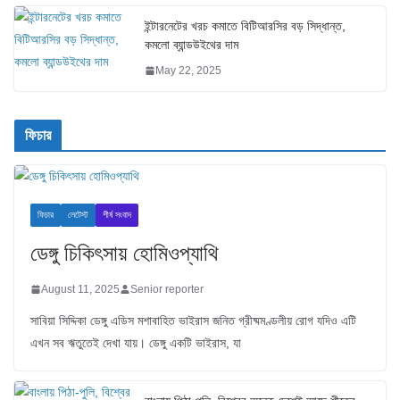
ইন্টারনেটের খরচ কমাতে বিটিআরসির বড় সিদ্ধান্ত,
কমলো ব্যান্ডউইথের দাম
May 22, 2025
ফিচার
ফিচার
লেটেস্ট
শীর্ষ সংবাদ
ডেঙ্গু চিকিৎসায় হোমিওপ্যাথি
August 11, 2025
Senior reporter
সাবিয়া সিদ্দিকা ডেঙ্গু এডিস মশাবাহিত ভাইরাস জনিত গ্রীষ্মমণ্ডলীয় রোগ যদিও এটি
এখন সব ঋতুতেই দেখা যায়। ডেঙ্গু একটি ভাইরাস, যা