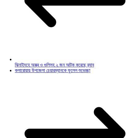
ঝিনাইদহে অস্ত্র ও গুলিসহ ২ জন আটক করেছে র‌্যাব
কলারোয়ায় উপজেলা চেয়ারম্যানকে ফুলেল শুভেচ্ছা