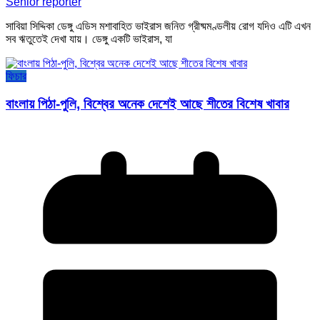
Senior reporter
সাবিয়া সিদ্দিকা ডেঙ্গু এডিস মশাবাহিত ভাইরাস জনিত গ্রীষ্মমণ্ডলীয় রোগ যদিও এটি এখন
সব ঋতুতেই দেখা যায়। ডেঙ্গু একটি ভাইরাস, যা
ফিচার
বাংলায় পিঠা-পুলি, বিশ্বের অনেক দেশেই আছে শীতের বিশেষ খাবার