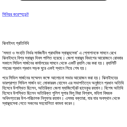
সিনিয়র করেস্পন্ডেন্ট
ঝিনাইদহ প্রতিনিধি
‘সমতা ও সংহতি নির্ভর সার্বজনীন প্রাথমিক স্বাস্থ্যসেবা’ এ শ্লোগানকে সামনে রেখে
ঝিনাইদহে বিশ্ব স্বাস্থ্য দিবস পালিত হয়েছে। জেলা স্বাস্থ্য বিভাগের আয়োজনে রোববার
সকালে সিভিল সার্জনের কার্যালয়ের সামনে থেকে একটি র‌্যালি বের করা হয়। র‌্যালিটি
শহরের প্রধান প্রধান সড়ক ঘুরে একই স্থানে গিয়ে শেষ হয়।
পরে সিভিল সার্জনের সম্মেলন কক্ষে আলোচনা সভার আয়োজন করা হয়। ঝিনাইদহের
ভারপ্রাপ্ত সিভিল সার্জন ডা: মোকাররম হোসেন এর সভাপতিত্বে অনুষ্ঠানে প্রধান অতিথি
হিসেবে উপস্থিত ছিলেন, অতিরিক্ত জেলা ম্যাজিস্ট্রেট ছাদেকুর রহমান। বিশেষ অতিথি
হিসেবে উপস্থিত ছিলেন অতিরিক্ত পুলিশ সুপার মিলু মিয়া বিশ্বাস, মহিলা বিষয়ক
অধিদপ্তরের উপ-পরিচালক নিলুফার রহমান। এসময় বক্তারা, যার যার অবস্থান থেকে
স্বাস্থ্যসেবা পেতে সকলের সহযোগিতা কামনা করেন।