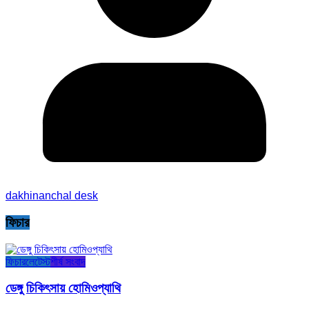
dakhinanchal desk
ফিচার
ফিচার
লেটেস্ট
শীর্ষ সংবাদ
ডেঙ্গু চিকিৎসায় হোমিওপ্যাথি