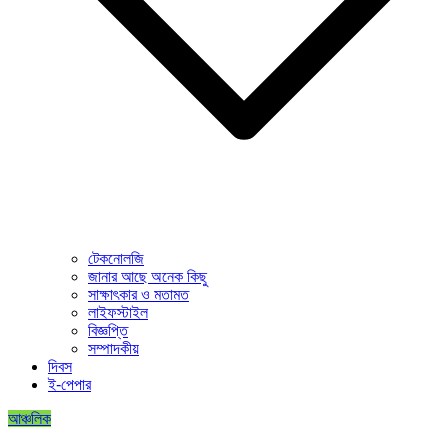
টেকনোলজি
জানার আছে অনেক কিছু
সাক্ষাৎকার ও মতামত
লাইফস্টাইল
বিজ্ঞপ্তি
সম্পাদকীয়
দিবস
ই-পেপার
আঞ্চলিক