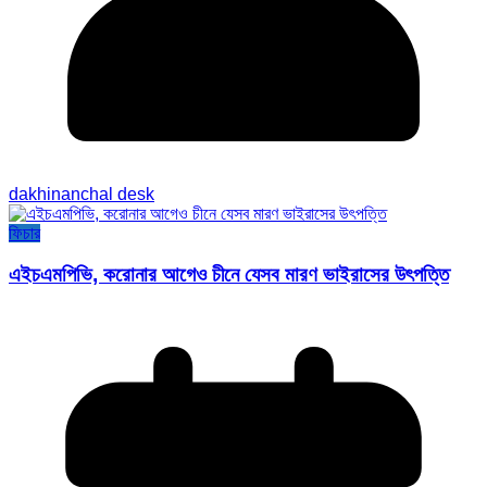
dakhinanchal desk
ফিচার
এইচএমপিভি, করোনার আগেও চীনে যেসব মারণ ভাইরাসের উৎপত্তি