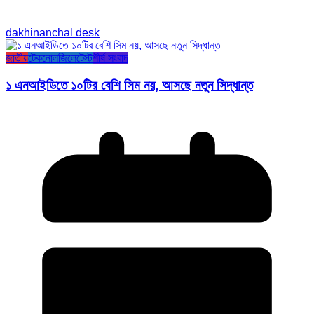
dakhinanchal desk
জাতীয়
টেকনোলজি
লেটেস্ট
শীর্ষ সংবাদ
১ এনআইডিতে ১০টির বেশি সিম নয়, আসছে নতুন সিদ্ধান্ত