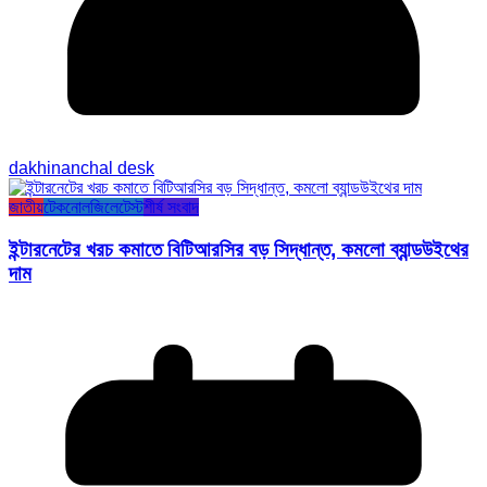
dakhinanchal desk
জাতীয়
টেকনোলজি
লেটেস্ট
শীর্ষ সংবাদ
ইন্টারনেটের খরচ কমাতে বিটিআরসির বড় সিদ্ধান্ত, কমলো ব্যান্ডউইথের
দাম