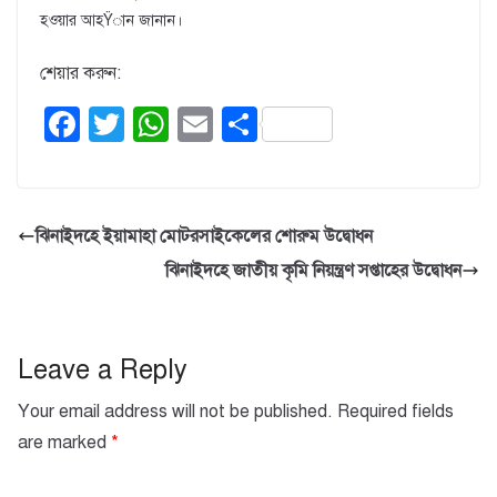
হওয়ার আহŸান জানান।
শেয়ার করুন:
F
T
W
E
S
a
wi
h
m
h
c
tt
at
ail
ar
e
er
s
e
ঝিনাইদহে ইয়ামাহা মোটরসাইকেলের শোরুম উদ্বোধন
b
A
ঝিনাইদহে জাতীয় কৃমি নিয়ন্ত্রণ সপ্তাহের উদ্বোধন
o
p
o
p
k
Leave a Reply
Your email address will not be published.
Required fields
are marked
*