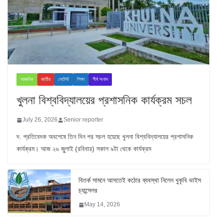
আঞ্চলিক
জাতীয়
লেটেস্ট
শিক্ষা
শীর্ষ সংবাদ
খুলনা বিশ্ববিদ্যালয়ের প্রশাসনিক কার্যক্রম সচল
July 26, 2026
Senior reporter
দ. প্রতিবেদক অবশেষে তিন দিন পর সচল হয়েছে খুলনা বিশ্ববিদ্যালয়ের প্রশাসনিক
কার্যক্রম। আজ ২৬ জুুলাই (রবিবার) সকাল ৯টা থেকে কার্যক্রম
বিতর্ক সামনে আসতেই কঠোর ব্যবস্থা নিলেন খুকৃবি ভাইস
চ্যান্সেলর
May 14, 2026