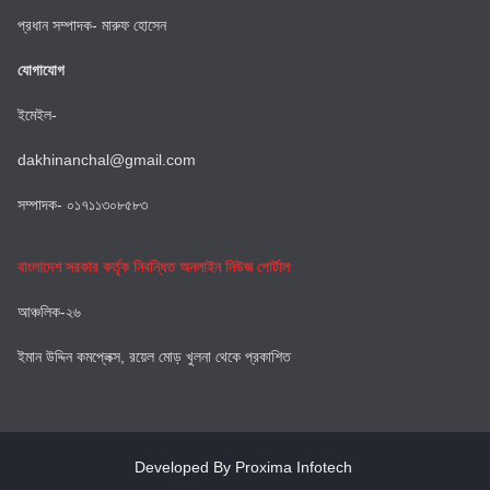
প্রধান সম্পাদক- মারুফ হোসেন
যোগাযোগ
ইমেইল-
dakhinanchal@gmail.com
সম্পাদক- ০১৭১১৩০৮৫৮৩
বাংলাদেশ সরকার কর্তৃক নিবন্ধিত অনলাইন নিউজ পোর্টাল
আঞ্চলিক-২৬
ইমান উদ্দিন কমপ্লেক্স, রয়েল মোড় খুলনা থেকে প্রকাশিত
Developed By Proxima Infotech