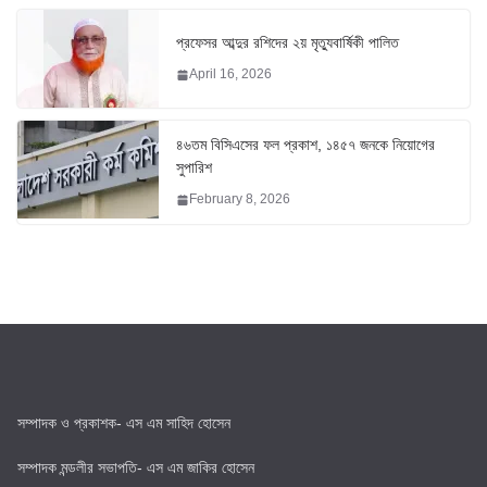
প্রফেসর আব্দুর রশিদের ২য় মৃত্যুবার্ষিকী পালিত
April 16, 2026
৪৬তম বিসিএসের ফল প্রকাশ, ১৪৫৭ জনকে নিয়োগের
সুপারিশ
February 8, 2026
সম্পাদক ও প্রকাশক- এস এম সাহিদ হোসেন
সম্পাদক মন্ডলীর সভাপতি- এস এম জাকির হোসেন