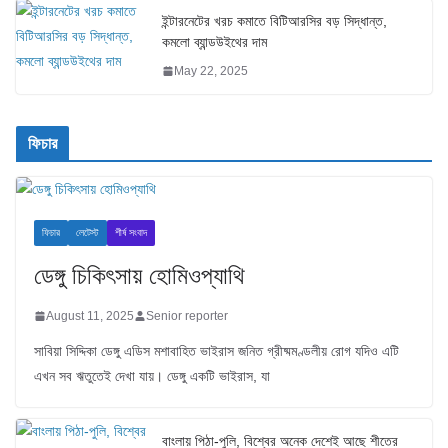
ইন্টারনেটের খরচ কমাতে বিটিআরসির বড় সিদ্ধান্ত,
কমলো ব্যান্ডউইথের দাম
May 22, 2025
ফিচার
ফিচার
লেটেস্ট
শীর্ষ সংবাদ
ডেঙ্গু চিকিৎসায় হোমিওপ্যাথি
August 11, 2025
Senior reporter
সাবিয়া সিদ্দিকা ডেঙ্গু এডিস মশাবাহিত ভাইরাস জনিত গ্রীষ্মমণ্ডলীয় রোগ যদিও এটি
এখন সব ঋতুতেই দেখা যায়। ডেঙ্গু একটি ভাইরাস, যা
বাংলায় পিঠা-পুলি, বিশ্বের অনেক দেশেই আছে শীতের