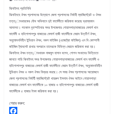
ঝিনাইদহ প্রতিনিধি
ঝিনাইদহে ঔষধ প্রশাসনের উদ্যোগে জেলা প্রশাসনের নির্বাহী ম্যাজিস্ট্রেট ও ঔষধ
তত্ত¡াবধায়কের যৌথ অভিযানে দুই ফার্মেসীতে জরিমানা করেছে ভ্রাম্যমান
আদালত। গতকাল বৃহস্পতিবার সদর উপজেলার গোয়ালপাড়াবাজারের মেসার্স খান
ফার্মেসী ও হাটগোপালপুর বাজারের মেসার্স হাজী ফার্মেসীকে মেয়াদ উত্তীর্ণ ঔষধ,
অনুমোদনবিহীন ইন্ডিয়ান ঔষধ, নকল মাইজিদ (এজেট্রো মাইজিদ) এন বি কোম্পানী
মাইজিদ ট্যাবলেট রাখার অপরাধে তাদেরকে বিভিন্ন মেয়াদে জরিমানা করা হয়।
ঝিনাইদহ ঔষধ তত্ত¡াবধায়ক নাজমুল হাসান বলেন, গোপন সংবাদের ভিত্তিতে
জানতে পারি ঝিনাইদহ সদর উপজেলার গোয়ালপাড়াবাজারের মেসার্স খান ফার্মেসী ও
হাটগোপালপুর বাজারের মেসার্স হাজী ফার্মেসীতে মেয়াদ উত্তীর্ণ ঔষধ, অনুমোদনবিহীন
ইন্ডিয়ান ঔষধ ও নকল ঔষধ বিক্রয় করছে। সে সময় ঔষধ প্রশাসনের আয়োজনে
জেলা প্রশাসনের নির্বার্হী ম্যাজিস্ট্রেট খায়রুল ইসলাম ঔষধ আইনে গোয়ালপাড়া
বাজারের মেসার্স খান ফার্মেসীকে ১০ হাজার ও হাটগোপালপুর বাজারের মেসার্স হাজী
ফার্মেসীকে ৫ হাজার টাকা জরিমানা করা হয়।
শেয়ার করুন: