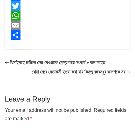
F
a
T
c
w
W
e
i
h
E
b
t
a
m
S
o
t
t
a
h
ঝিনাইদহে জমিতে সেচ দেওয়াকে কেন্দ্র করে সংঘর্ষে ৮ জন আহত
o
e
s
i
a
বোমা মেরে নেতাকর্মী হত্যা করা যায় কিন্তু বঙ্গবন্ধুর আদর্শকে নয়
k
r
A
l
r
p
e
p
Leave a Reply
Your email address will not be published.
Required fields
are marked
*