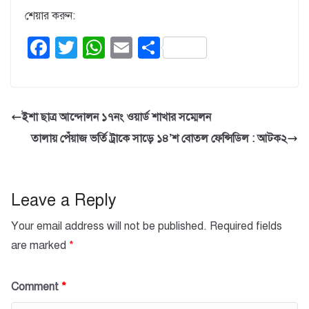
শেয়ার করুন:
F
T
W
E
S
a
wi
h
m
h
c
tt
at
ail
ar
e
er
s
e
ইশা ছাত্র আন্দোলন ১৭নং ওয়ার্ড শাখার সম্মেলন
b
A
তালায় পেঁয়াজ ভর্তি ট্রাকে সাড়ে ১৪’শ বোতল ফেন্সিডিল : আটক২
o
p
o
p
k
Leave a Reply
Your email address will not be published.
Required fields
are marked
*
Comment
*