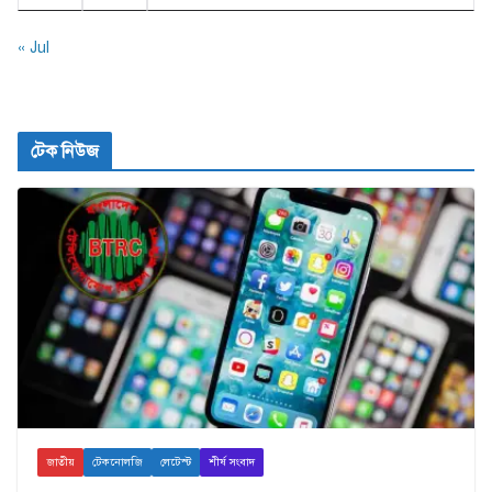
« Jul
টেক নিউজ
জাতীয়
টেকনোলজি
লেটেস্ট
শীর্ষ সংবাদ