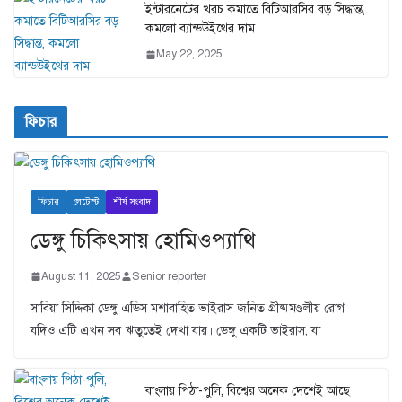
ইন্টারনেটের খরচ কমাতে বিটিআরসির বড় সিদ্ধান্ত,
কমলো ব্যান্ডউইথের দাম
May 22, 2025
ফিচার
ফিচার
লেটেস্ট
শীর্ষ সংবাদ
ডেঙ্গু চিকিৎসায় হোমিওপ্যাথি
August 11, 2025
Senior reporter
সাবিয়া সিদ্দিকা ডেঙ্গু এডিস মশাবাহিত ভাইরাস জনিত গ্রীষ্মমণ্ডলীয় রোগ
যদিও এটি এখন সব ঋতুতেই দেখা যায়। ডেঙ্গু একটি ভাইরাস, যা
বাংলায় পিঠা-পুলি, বিশ্বের অনেক দেশেই আছে