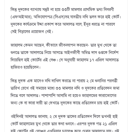
কিন্তু দুদকের ব্যাখ্যায় সন্তুষ্ট না হয়ে ৩৩টি মামলার প্রাথমিক তথ্য বিবরণী
(এফআইআর), অভিযোগপত্র (সিএস)সহ যাবতীয় নথি তলব করে হাই কোর্ট।
দুদকের কার্যক্রমে উষ্মা প্রকাশ করে আদালত বলে, ইঁদুর ধরতে না পারলে
সেই বিড়ালের প্রয়োজন নেই।
জাহালম কেমন আছেন, কীভাবে জীবনযাপন করছেন- তার মুখ থেকে তা
শুনতে তাকে আদালতে নিয়ে আসতে আইনজীবী অমিত দাস গুপ্তকে নির্দেশ
দিয়েছিল হাই কোর্টের এই বেঞ্চ। সে অনুযায়ী জাহালম ১৭ এপ্রিল আদালতে
হাজিরও হয়েছিলেন।
কিন্তু দুদক এক মাসেও নথি দাখিল করতে না পারায় ২ মে শুনানির পরবর্তী
তারিখ রেখে ওই সময়ের মধ্যে ৩৩ মামলার নথি ও দুদকের প্রতিবেদন জমা
দিতে বলে আদালত। পাশাপাশি আসামি না হয়েও জাহালমের কারাভোগের
জন্য কে বা কারা দায়ী তা দেখতে দুদকের কাছে প্রতিবেদন চায় হাই কোর্ট।
ওইদিনই আদালত জানায়, ২ মে দুদক তাদের প্রতিবেদন দিলে তখনই হাই
কোর্ট জাহালমের মুখ থেকে তার কথা শুনবে। এরপর দুদক গত ২১ এপ্রিল
হাই কোর্টের ওই বেঞ্চের এখতিয়ার চ্যালেঞ্জ করে চেম্বার আদালতে যায়। ওই