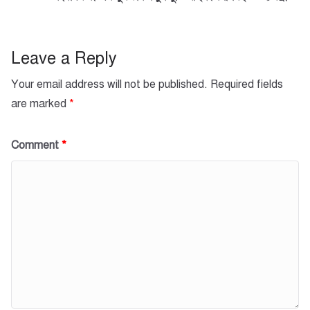
k
r
A
l
r
p
e
p
Leave a Reply
Your email address will not be published.
Required fields
are marked
*
Comment
*