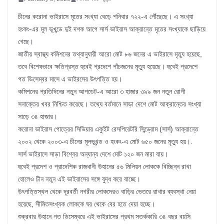
চীনের করোনা ভাইরাসে মৃতের সংখ্যা বেড়ে শনিবার ৭২২-এ পৌঁছেছে। এ সংখ্যা
হংকং-এর মূল ভূখন্ডে দুই দশক আগে সার্স ভাইরাস আক্রান্তে মৃতের সংখ্যাকে ছাড়িয়ে
গেছে।
জাতীয় স্বাস্থ্য কমিশনের তথ্যানুযায়ী আরো মোট ৮৬ জনের এ ভাইরাসে মৃত্যু হয়েছে,
তবে বিশেষভাবে ক্ষতিগ্রস্ত হুবেই প্রদেশে পাঁচজনের মৃত্যু হয়েছে। হুবেই প্রদেশে
গত ডিসেম্বর মাসে এ ভাইরসের উৎপত্তি হয়।
কমিশনের প্রতিদিনের নতুন আপডেট-এ আরো ৩ হাজার ৩৯৯ জন নতুন রোগী
সনাক্তের খবর নিশ্চিত করেছে। তথ্যে বর্তমানে সাড়া দেশে মোট আক্রান্তের সংখ্যা
সাড়ে ৩৪ হাজার।
করোনা ভাইরাস গোত্রের সিভিয়ার একুইট রেসপিরেটরি সিন্ড্রোম (সার্স) আক্রান্তে
২০০২ থেকে ২০০৩-এ চীনের মূলভূখন্ড ও হংকং-এ মোট ৬৫০ জনের মৃত্যু হয়।.
সার্স ভাইরাসে সাড়া বিশ্বের অন্যান্য দেশে মোট ১২০ জন মারা যায়।
হুবেই প্রদেশ ও প্রাদেশিক রাজধানী উহানের ৫৬ মিলিয়ন লোককে বিচ্ছিন্ন রাখা
হোলেও চীন নতুন এই ভাইরাসের সঙ্গে যুদ্ধ করে যাচ্ছে।
উৎপত্তিস্থল থেকে দূরবর্তী নগরীর লোকদেরও বাড়ির ভেতরে রাখার ব্যবস্থা নেয়া
হয়েছে, সীমিতসংখ্যক লোককে ঘর থেকে বের হতে দেয়া হচ্ছে।
শুক্রবার উহানে গত ডিসেম্বরে এই ভাইরাসের প্রথম সতর্ককারি ৩৪ বছর বয়সি