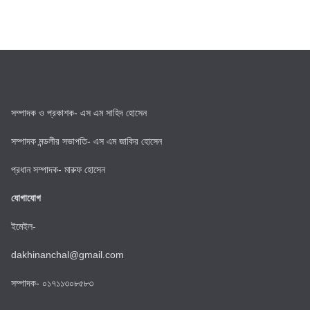
সম্পাদক ও প্রকাশক- এস এম সাহিদ হোসেন
সম্পাদক মন্ডলীর সভাপতি- এস এম জাকির হোসেন
প্রধান সম্পাদক- মারুফ হোসেন
যোগাযোগ
ইমেইল-
dakhinanchal@gmail.com
সম্পাদক- ০১৭১১৩০৮৫৮৩