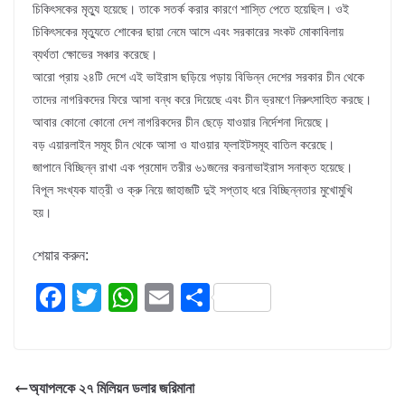
চিকিৎসকের মৃত্যু হয়েছে। তাকে সতর্ক করার কারণে শাস্তি পেতে হয়েছিল। ওই
চিকিৎসকের মৃত্যুতে শোকের ছায়া নেমে আসে এবং সরকারের সংকট মোকাবিলায়
ব্যর্থতা ক্ষোভের সঞ্চার করেছে।
আরো প্রায় ২৪টি দেশে এই ভাইরাস ছড়িয়ে পড়ায় বিভিন্ন দেশের সরকার চীন থেকে
তাদের নাগরিকদের ফিরে আসা বন্ধ করে দিয়েছে এবং চীন ভ্রমণে নিরুৎসাহিত করছে।
আবার কোনো কোনো দেশ নাগরিকদের চীন ছেড়ে যাওয়ার নির্দেশনা দিয়েছে।
বড় এয়ারলাইন সমূহ চীন থেকে আসা ও যাওয়ার ফ্লাইটসমূহ বাতিল করেছে।
জাপানে বিচ্ছিন্ন রাখা এক প্রমোদ তরীর ৬১জনের করনাভাইরাস সনাক্ত হয়েছে।
বিপূল সংখ্যক যাত্রী ও ক্রু নিয়ে জাহাজটি দুই সপ্তাহ ধরে বিচ্ছিন্নতার মুখোমুখি
হয়।
শেয়ার করুন:
F
T
W
E
S
a
wi
h
m
h
c
tt
at
ail
ar
e
er
s
e
অ্যাপলকে ২৭ মিলিয়ন ডলার জরিমানা