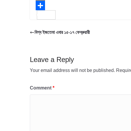
e
i
h
E
b
t
a
m
S
o
t
t
a
h
বিশ্ব ইজতেমা এবার ১৫-১৭ ফেব্রুয়ারী
o
e
s
i
a
k
r
A
l
r
p
e
Leave a Reply
p
Your email address will not be published.
Requir
Comment
*