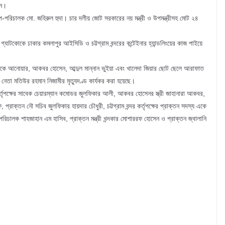
েন।
রিচালক মো. জহিরুল হুদা। চার দলীয় জোট সরকারের নয় মন্ত্রী ও উপমন্ত্রীসহ মোট ২৪
যাটকোকে ঢাকার কমলাপুর আইসিডি ও চট্টগ্রাম বন্দরের কন্টেইনার হ্যান্ডলিংয়ের কাজ পাইয়ে
 এমকে আনোয়ার, আকবর হোসেন, আব্দুল মান্নান ভুইয়া এবং খালেদা জিয়ার ছোট ছেলে আরাফাত
েতা মতিউর রহমান নিজামীর মৃত্যুদণ্ড কার্যকর করা হয়েছে।
কর্তৃপক্ষের সাবেক চেয়ারম্যান কমোডর জুলফিকার আলী, আকবর হোসেনর স্ত্রী জাহানারা আকবর,
াক্তন নৌ সচিব জুলফিকার হায়দার চৌধুরী, চট্টগ্রাম বন্দর কর্তৃপক্ষের প্রাক্তন সদস্য একে
রিচালক শাহজাহান এম হাসিব, প্রাক্তন মন্ত্রী খন্দকার মোশাররফ হোসেন ও প্রাক্তন জ্বালানি