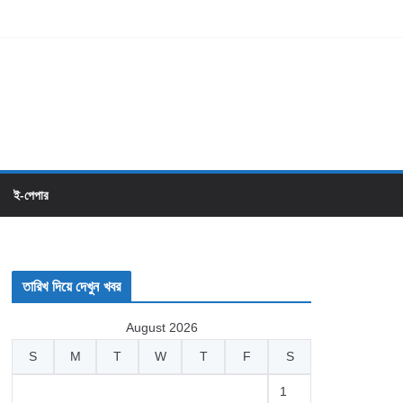
ই-পেপার
তারিখ দিয়ে দেখুন খবর
August 2026
S
M
T
W
T
F
S
1