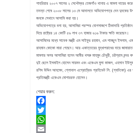
শাহরিয়ার ২০০৭ সালের ২ সেপ্টেম্বর তেজগাঁও থানায় এ মামলা দায়ের কর
তদন্ত শেষে ২০০৮ সালের ১৩ মে আদালতে অভিযোগপত্র দেন দুদকের উপ-প
জনকে সেখানে আসামি করা হয়।
অভিযোগপত্রে বলা হয়, আসামিরা পরস্পর যোগসাজশে ঠিকাদারি প্রতিষ্ঠান গ্
দিয়ে রাষ্ট্রের ১৪ কোটি ৫৬ লাখ ৩৭ হাজার ৬১৬ টাকার ক্ষতি করেছেন।
আসামিদের মধ্যে সাবেক মন্ত্রী এম সাইফুর রহমান, এম শামছুল ইসলাম,
রাহমান কোকো মারা গেছেন। আর একাত্তরের যুদ্ধাপরাধের দায়ে জামায়াত ন
মামলার অপর আসামিরা হলেন আমীর খসরু মাহমুদ চৌধুরী, চট্টগ্রাম বন্দর 
দুই ছেলে ইসমাইল হোসেন সায়মন এবং একেএম মুসা কাজল, এহসান ইউসুফ, প্র
রশিদ উদ্দিন আহমেদ, গ্লোবাল এগ্রোট্রেড প্রাইভেট লি. (গ্যাটকো) এর প
প্রতিমন্ত্রী একেএম মোশাররফ হোসেন।
শেয়ার করুন:
F
a
T
c
w
W