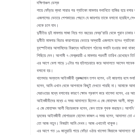
দক্ষিণাঞ্চল ডেস্ক
পায়ে ফোঁড়ার ব্যথা সারার পর গ্যাটকো মামলার শুনানিতে হাজির হয়ে বসা
এজলাসের ভেতরে পেশকারের পেছনে যে জায়গায় তাকে বসানো হয়েছিল,সেখান
থেকে চলে যাব।
দুর্নীতির দুই মামলায় সাজা নিয়ে গত বছরের ফেব্র“য়ারি থেকে পুরান ঢাকা
দুর্নীতি মামলার বিচার কারাগারের ভেতরে অস্থায়ী এজলাসে হলেও গ্যা
বৃহস্পতিবার আসামিদের বিরুদ্ধে অভিযোগ গঠনের শুনানি হওয়ার কথা থা
পিছিয়ে দেন। আগামী ৭ ফেব্রুয়ারী এ মামলার পরবর্তী তারিখ রেখেছেন তি
এর আগে বেলা সাড়ে ১২টার পর হুইলচেয়ারে করে আদালতে আসেন সাবেক এই
বসানো হয়।
খালেদার অন্যতম আইনজীবী নূরুজ্জামান তপন বলেন, ওই জায়গায় বসে শুনা
বলেন, আমি এখান থেকে আপনাকে কিছুই দেখতে পারছি না। আমাকে আদ
ঘেরাওয়ের মধ্যে বসানোর কারণে ক্ষোভ প্রকাশ করে খালেদা বলেন, এর 
আইনজীবীদের মধ্যে এ সময় আদালতে ছিলেন এ জে মোহাম্মদ আলী, মাসুদ
এ জে মোহাম্মদ আলী বিচারককে বলেন, কেন তাকে পৃথক করছেন। আপনি স
দুদকের আইনজীবী মোশাররফ হোসেন কাজল এ সময় বলেন, আদালত তো এইভাব
তো আজ নতুন। বিষয়টা আমি দেখব। আজ এখানেই থাকুক।
এর আগে গত ১৬ জানুয়ারি পায়ে ফোঁড়া ওঠায় খালেদা জিয়াকে আদালতে হাজ