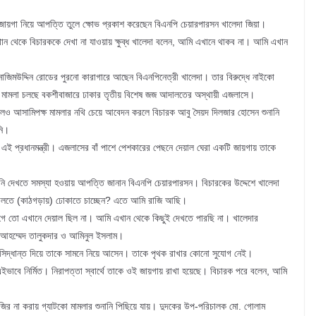
র জায়গা নিয়ে আপত্তি তুলে ক্ষোভ প্রকাশ করেছেন বিএনপি চেয়ারপারসন খালেদা জিয়া।
 থেকে বিচারককে দেখা না যাওয়ায় ক্ষুব্ধ খালেদা বলেন, আমি এখানে থাকব না। আমি এখান
র নাজিমউদ্দিন রোডের পুরনো কারাগারে আছেন বিএনপিনেত্রী খালেদা। তার বিরুদ্ধে নাইকো
টকো মামলা চলছে বকশীবাজারে ঢাকার তৃতীয় বিশেষ জজ আদালতের অস্থায়ী এজলাসে।
কলেও আসামিপক্ষ মামলার নথি চেয়ে আবেদন করলে বিচারক আবু সৈয়দ দিলজার হোসেন শুনানি
নি।
 প্রধানমন্ত্রী। এজলাসের বাঁ পাশে পেশকারের পেছনে দেয়াল ঘেরা একটি জায়গায় তাকে
নি দেখতে সমস্যা হওয়ায় আপত্তি জানান বিএনপি চেয়ারপারসন। বিচারকের উদ্দেশে খালেদা
ালতে (কাঠগড়ায়) ঢোকাতে চাচ্ছেন? এতে আমি রাজি আছি।
আগে তো এখানে দেয়াল ছিল না। আমি এখান থেকে কিছুই দেখতে পারছি না। খালেদার
 আহম্মেদ তালুকদার ও আমিনুল ইসলাম।
িদ্ধান্ত দিয়ে তাকে সামনে নিয়ে আসেন। তাকে পৃথক রাখার কোনো সুযোগ নেই।
ে নির্মিত। নিরাপত্তা স্বার্থে তাকে ওই জায়গায় রাখা হয়েছে। বিচারক পরে বলেন, আমি
ির না করায় গ্যাটকো মামলার শুনানি পিছিয়ে যায়। দুদকের উপ-পরিচালক মো. গোলাম