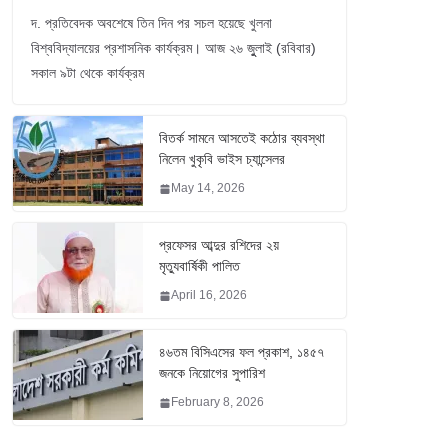
দ. প্রতিবেদক অবশেষে তিন দিন পর সচল হয়েছে খুলনা
বিশ্ববিদ্যালয়ের প্রশাসনিক কার্যক্রম। আজ ২৬ জুুলাই (রবিবার)
সকাল ৯টা থেকে কার্যক্রম
বিতর্ক সামনে আসতেই কঠোর ব্যবস্থা
নিলেন খুকৃবি ভাইস চ্যান্সেলর
May 14, 2026
প্রফেসর আব্দুর রশিদের ২য়
মৃত্যুবার্ষিকী পালিত
April 16, 2026
৪৬তম বিসিএসের ফল প্রকাশ, ১৪৫৭
জনকে নিয়োগের সুপারিশ
February 8, 2026