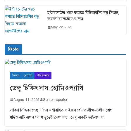
ইন্টারনেটের খরচ কমাতে বিটিআরসির বড় সিদ্ধান্ত,
কমলো ব্যান্ডউইথের দাম
May 22, 2025
ফিচার
ফিচার
লেটেস্ট
শীর্ষ সংবাদ
ডেঙ্গু চিকিৎসায় হোমিওপ্যাথি
August 11, 2025
Senior reporter
সাবিয়া সিদ্দিকা ডেঙ্গু এডিস মশাবাহিত ভাইরাস জনিত গ্রীষ্মমণ্ডলীয় রোগ
যদিও এটি এখন সব ঋতুতেই দেখা যায়। ডেঙ্গু একটি ভাইরাস, যা