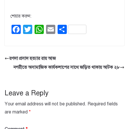
শেয়ার করুন:
F
T
W
E
S
a
wi
h
m
h
c
tt
at
ail
ar
e
er
s
e
রণদা প্রসাদ হত্যার রায় আজ
b
A
নগরীতে অসামাজিক কার্যকলাপের সাথে জড়িত থাকায় আটক ২৮
o
p
o
p
k
Leave a Reply
Your email address will not be published.
Required fields
are marked
*