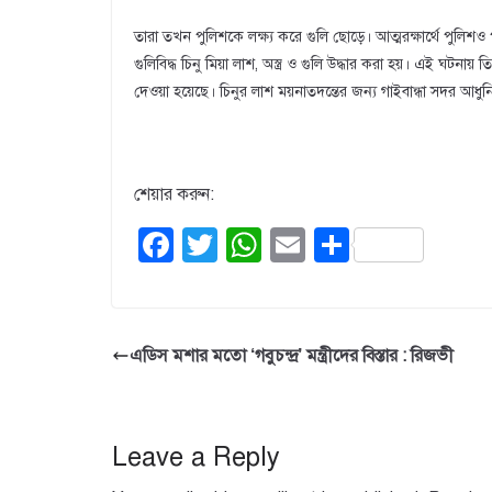
তারা তখন পুলিশকে লক্ষ্য করে গুলি ছোড়ে। আত্মরক্ষার্থে পুলিশও পা
গুলিবিদ্ধ চিনু মিয়া লাশ, অস্ত্র ও গুলি উদ্ধার করা হয়। এই ঘট
দেওয়া হয়েছে। চিনুর লাশ ময়নাতদন্তের জন্য গাইবান্ধা সদর আধু
শেয়ার করুন:
F
T
W
E
S
a
wi
h
m
h
c
tt
at
ail
ar
e
er
s
e
এডিস মশার মতো ‘গবুচন্দ্র’ মন্ত্রীদের বিস্তার : রিজভী
b
A
o
p
o
p
Leave a Reply
k