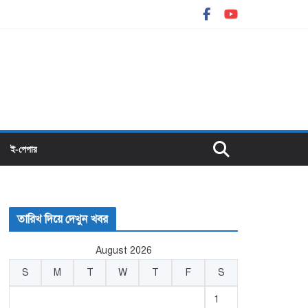
ই-পেপার
তারিখ দিয়ে দেখুন খবর
August 2026
S
M
T
W
T
F
S
1