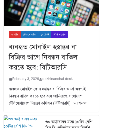
জাতীয়
টেকনোলজি
লেটেস্ট
শীর্ষ সংবাদ
ব্যবহৃত মোবাইল হস্তান্তর বা
বিক্রির আগে নিবন্ধন বাতিল
করতে হবে: বিটিআরসি
February 3, 2026
dakhinanchal desk
ব্যবহৃত মোবাইল ফোন হস্তান্তর বা বিক্রির আগে অবশ্যই
নিবন্ধন বাতিল করতে হবে বলে জানিয়েছে বাংলাদেশ
টেলিযোগাযোগ নিয়ন্ত্রণ কমিশন (বিটিআরসি)। ‘ন্যাশনাল
৩০ অক্টোবরের মধ্যে ১০টির বেশি
সিম ডি-রেজিস্টার করার নির্দেশ