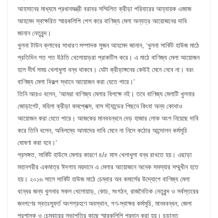
আহসানের মাধ্যমে প্রধানমন্ত্রী বরাবর সম্মিলিত ক্রীড়া পরিবারের আহ্বায়ক এজাজ
আহমেদ স্বাক্ষরিত স্মারকলিপি পেশ করে বাণিজ্য মেলা অন্যত্র আয়োজনের দাবি
জানান নেতৃবৃন্দ।
খুলনা টাউন ক্লাবের সাধারণ সম্পাদক সুজন আহমেদ জানান, ‘খুলনা সার্কিট হাউজ মাঠে
প্রতিদিন শত শত উঠতি খেলোয়াড়রা প্রাকটিস করে। এ মাঠে বাণিজ্য মেলা আয়োজন
হলে দীর্ঘ সময় খেলাধুলা বন্ধ থাকবে। যেটা ক্রীড়াঙ্গনের কেউই মেনে নেবে না। বরং
বাণিজ্য মেলা বিকল্প স্থানে আয়োজন করা যেতে পারে।’
তিনি আরও বলেন, ‘আমরা বাণিজ্য মেলার বিপক্ষে নই। তবে বাণিজ্য মেলাটি খুলনার
জোড়াগেট, মহিলা ক্রীড়া কমপ্লেক্স, বাস স্ট্যান্ডের পিছনে কিংবা অন্য কোথাও
আয়োজন করা যেতে পারে। আজকের মানববন্ধনে দেড় হাজার লোক অংশ নিয়েছে দাবি
করে তিনি বলেন, অবিলম্বে আমাদের দাবি মেনে না নিলে কঠোর আন্দোলন কর্মসূচি
ঘোষণা করা হবে।’
প্রসঙ্গত, সার্কিট হাউসে মেলার কারণে ৪/৫ মাস খেলাধুলা বন্ধ রাখতে হয়। এছাড়া
মহানগরীর একমাত্র ঈদগাহ ময়দানে এ মেলার আয়োজনে অনেক সমস্যার সম্মুখীন হতে
হয়। ২০১৬ সালে সার্কিট হাউজ মাঠে চেম্বার অব কমার্সের উদ্যোগে বাণিজ্য মেলা
বন্ধের জন্য খুলনার সকল খেলোয়াড়, কোচ, সংগঠন, রাজনৈতিক নেতৃবৃন্দ ও সর্বস্তরের
জনগণের স্বতঃস্ফূর্ত অংশগ্রহণে অবস্থান, গণ-স্বাক্ষর কর্মসূচি, মানববন্ধন, জেলা
প্রশাসক ও চেম্বারের সভাপতির কাছে স্মারকলিপি প্রদান করা হয়। চূড়ান্ত