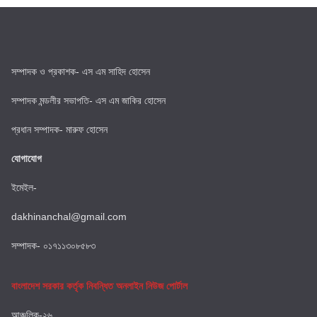
সম্পাদক ও প্রকাশক- এস এম সাহিদ হোসেন
সম্পাদক মন্ডলীর সভাপতি- এস এম জাকির হোসেন
প্রধান সম্পাদক- মারুফ হোসেন
যোগাযোগ
ইমেইল-
dakhinanchal@gmail.com
সম্পাদক- ০১৭১১৩০৮৫৮৩
বাংলাদেশ সরকার কর্তৃক নিবন্ধিত অনলাইন নিউজ পোর্টাল
আঞ্চলিক-২৬