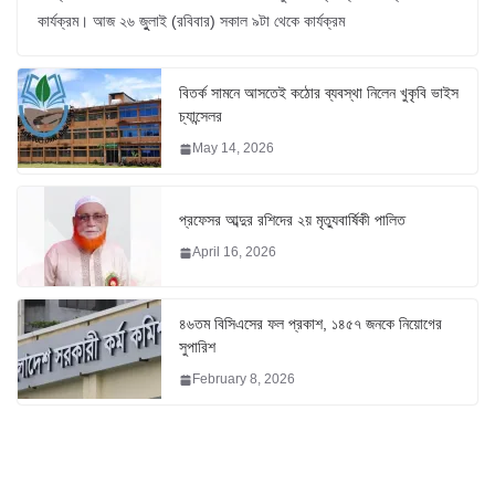
কার্যক্রম। আজ ২৬ জুুলাই (রবিবার) সকাল ৯টা থেকে কার্যক্রম
বিতর্ক সামনে আসতেই কঠোর ব্যবস্থা নিলেন খুকৃবি ভাইস
চ্যান্সেলর
May 14, 2026
প্রফেসর আব্দুর রশিদের ২য় মৃত্যুবার্ষিকী পালিত
April 16, 2026
৪৬তম বিসিএসের ফল প্রকাশ, ১৪৫৭ জনকে নিয়োগের
সুপারিশ
February 8, 2026