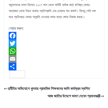
আন্দোলনের ফসল হিসেবে ২০১৭ সাল থেকে সার্কিট হাউজ মাঠে বাণিজ্য মেলার
আয়োজন থেকে বিরত থাকার প্রতিশ্রুতি দেয় চেম্বার অব কমার্স। কিন্তু সেটা ভঙ্গ
করে প্রতিবছর মেলার অনুমতি দেওয়ায় সবার মধ্যে ক্ষোভ বিরাজ করছে।
শেয়ার করুন:
F
a
T
c
w
W
e
i
h
E
b
t
a
m
S
o
t
t
a
h
দুর্নীতির অভিযোগে খুলনায় প্রাথমিক শিক্ষকদের বদলি কার্যক্রম স্থগিত
o
e
s
i
a
আজ জাতির উদ্দেশে ভাষণ দেবেন প্রধানমন্ত্রী
k
r
A
l
r
p
e