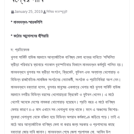
January 25, 2019
সিনিয়র করেস্পন্ডেন্ট
* মানববন্ধন-স্মারকলিপি
* কঠোর আন্দোলনের হুঁশিয়ারি
দ: প্রতিবেদক
খুলনা সার্কিট হাউজ ময়দানে আন্তর্জাতিক বাণিজ্য মেলা বন্ধের দাবিতে ‘সম্মিলিত
ক্রীড়া পরিবার’র ব্যানারে গতকাল বৃহস্পতিবার বিকালে মানববন্ধন কর্মসূচি পালিত হয়।
মানববন্ধনে খুলনার সব ক্রীড়া সংগঠন, ক্রিকেট, ফুটবল এবং অন্যান্য খেলোয়াড় ও
বিভিন্ন রাজনৈতিক-সামজিক সংগঠনের নেতাকর্মী, সংগঠক ও প্রতিনিধিরা অংশ নেন।
মানববন্ধনে বক্তারা বলেন, খুলনার মানুষের একমাত্র খেলার মাঠ খুলনা সার্কিট হাউজ
ময়দানে নগরীর বিভিন্ন বয়সের খেলোয়াড়রা ক্রিকেট ও ফুটবল খেলেন। এ মাঠে
খেলেই অনেকে দেশের নামকরা খোলোয়াড় হয়েছেন। প্রতি বছর এ মাঠে বাণিজ্য
মেলার কারণে ৪-৫ মাস এখানে সব খেলাধুলা বন্ধ থাকে। ফলে এ অঞ্চলের কিশোর-
যুবকরা খেলাধুলা থেকে বঞ্চিত হয়ে বিভিন্ন অপরাধ কর্মকাণ্ডে জড়িয়ে পড়ে। তাই এ
মাঠে আর আন্তর্জাতিক বাণিজ্য মেলা না করার জন্য সরকার ও প্রশাসনের কাছে
বক্তারা জোর দাবি জানান। মানববন্ধন শেষে জেলা প্রশাসক মো. আমিন উল