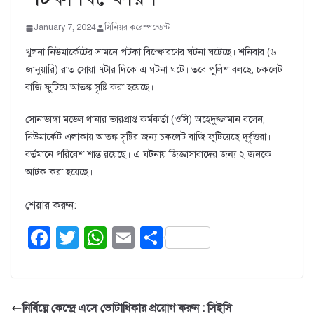
January 7, 2024
সিনিয়র করেস্পন্ডেন্ট
খুলনা নিউমার্কেটের সামনে পটকা বিস্ফোরণের ঘটনা ঘটেছে। শনিবার (৬
জানুয়ারি) রাত সোয়া ৭টার দিকে এ ঘটনা ঘটে। তবে পুলিশ বলছে, চকলেট
বাজি ফুটিয়ে আতঙ্ক সৃষ্টি করা হয়েছে।
সোনাডাঙ্গা মডেল থানার ভারপ্রাপ্ত কর্মকর্তা (ওসি) অহেদুজ্জামান বলেন,
নিউমার্কেট এলাকায় আতঙ্ক সৃষ্টির জন্য চকলেট বাজি ফুটিয়েছে দুর্বৃত্তরা।
বর্তমানে পরিবেশ শান্ত রয়েছে। এ ঘটনায় জিজ্ঞাসাবাদের জন্য ২ জনকে
আটক করা হয়েছে।
শেয়ার করুন:
F
T
W
E
S
a
wi
h
m
h
c
tt
at
ail
ar
e
er
s
e
নির্বিঘ্নে কেন্দ্রে এসে ভোটাধিকার প্রয়োগ করুন : সিইসি