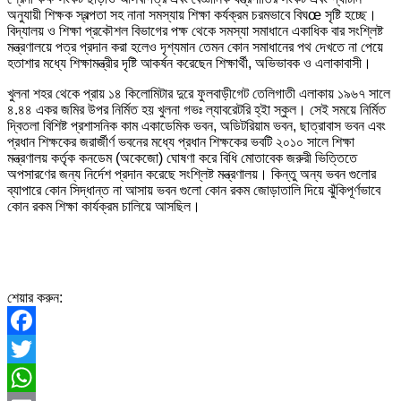
অনুযায়ী শিক্ষক স্বল্পতা সহ নানা সমস্যায় শিক্ষা কর্যক্রম চরমভাবে বিঘœ সৃষ্টি হচ্ছে।
বিদ্যালয় ও শিক্ষা প্রকৌশল বিভাগের পক্ষ থেকে সমস্যা সমাধানে একাধিক বার সংশ্লিষ্ট
মন্ত্রণালয়ে পত্র প্রদান করা হলেও দৃশ্যমান তেমন কোন সমাধানের পথ দেখতে না পেয়ে
হতাশার মধ্যে শিক্ষামন্ত্রীর দৃষ্টি আকর্ষন করেছেন শিক্ষার্থী, অভিভাবক ও এলাকাবাসী।
খুলনা শহর থেকে প্রায় ১৪ কিলোমিটার দুরে ফুলবাড়ীগেট তেলিগাতী এলাকায় ১৯৬৭ সালে
৪.৪৪ একর জমির উপর নির্মিত হয় খুলনা গভঃ ল্যাবরেটরি হ্ইা স্কুল। সেই সময়ে নির্মিত
দ্বিতলা বিশিষ্ট প্রশাসনিক কাম একাডেমিক ভবন, অডিটরিয়াম ভবন, ছাত্রাবাস ভবন এবং
প্রধান শিক্ষকের জরার্জীর্ণ ভবনের মধ্যে প্রধান শিক্ষকের ভবটি ২০১০ সালে শিক্ষা
মন্ত্রণালয় কর্তৃক কনডেম (অকেজো) ঘোষণা করে বিধি মোতাবেক জরুরী ভিত্তিতে
অপসারণের জন্য নির্দেশ প্রদান করেছে সংশ্লিষ্ট মন্ত্রণালয়। কিন্তু অন্য ভবন গুলোর
ব্যাপারে কোন সিদ্ধান্ত না আসায় ভবন গুলো কোন রকম জোড়াতালি দিয়ে ঝুঁকিপূর্ণভাবে
কোন রকম শিক্ষা কার্যক্রম চালিয়ে আসছিল।
শেয়ার করুন:
Facebook
Twitter