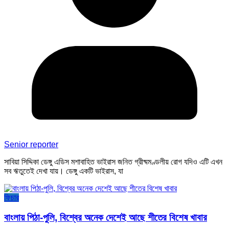
Senior reporter
সাবিয়া সিদ্দিকা ডেঙ্গু এডিস মশাবাহিত ভাইরাস জনিত গ্রীষ্মমণ্ডলীয় রোগ যদিও এটি এখন
সব ঋতুতেই দেখা যায়। ডেঙ্গু একটি ভাইরাস, যা
ফিচার
বাংলায় পিঠা-পুলি, বিশ্বের অনেক দেশেই আছে শীতের বিশেষ খাবার