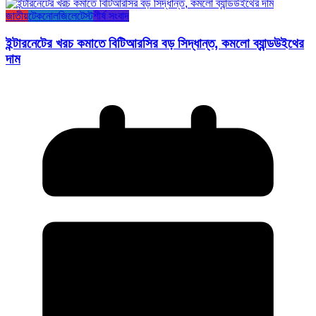
জাতীয়
টেকনোলজি
লেটেস্ট
শীর্ষ সংবাদ
ইন্টারনেটের খরচ কমাতে বিটিআরসির বড় সিদ্ধান্ত, কমলো ব্যান্ডউইথের
দাম