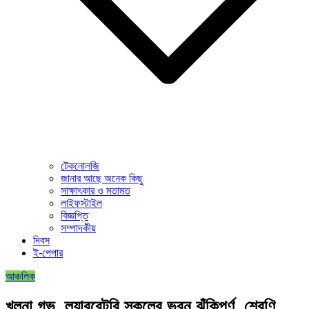
টেকনোলজি
জানার আছে অনেক কিছু
সাক্ষাৎকার ও মতামত
লাইফস্টাইল
বিজ্ঞপ্তি
সম্পাদকীয়
দিবস
ই-পেপার
আঞ্চলিক
খুলনা গভ. ল্যাবরেটরি স্কুলের ভবন ঝুঁকিপূর্ণ, শ্রেণি