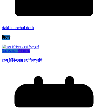
dakhinanchal desk
ফিচার
ফিচার
লেটেস্ট
শীর্ষ সংবাদ
ডেঙ্গু চিকিৎসায় হোমিওপ্যাথি