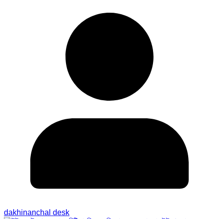
dakhinanchal desk