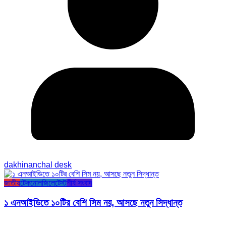
dakhinanchal desk
জাতীয়
টেকনোলজি
লেটেস্ট
শীর্ষ সংবাদ
১ এনআইডিতে ১০টির বেশি সিম নয়, আসছে নতুন সিদ্ধান্ত