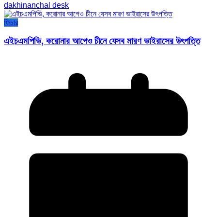
dakhinanchal desk
ফিচার
এইচএমপিভি, করোনার আগেও চীনে যেসব মারণ ভাইরাসের উৎপত্তি