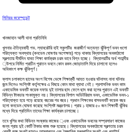
সিনিয়র করেস্পন্ডেন্ট
খানজাহান আলী থানা প্রতিনিধি
খুলনার ঐতিহ্যবাহী গভ. ল্যাবরেটরি হাই স্কুলটির জরাজীর্ণ অত্যন্ত ঝুঁকিপূর্ণ ভবন গুলো
পরিত্যক্ত অবস্থায় (কনডেম ঘোষণার অপেক্ষায়) পড়ে থাকায় বিদ্যালয়ের অবকাঠামো
স্বল্পতায় দীর্ঘদিন যাবত শিক্ষা কার্যক্রম চরম ভাবে বিগ্ন হচ্ছে। বিদ্যালয়টির অর্ধ শতাব্দীর
্উপরে নির্মিত প্রাচীন পুরাতন ভবনে কোন রকম জোড়াতালি দিয়ে চালানো হলেও
অধিকাংশ কক্ষ ঝুঁকিপূর্ণ।
ক্লাস চলাকালে ছাদের অংশ বিশেষ ভেঙ্গে শিক্ষার্র্থী আহত হওয়ার ঘটনাসহ নানা ঘটনার
জন্ম দিলেও সংশ্লিষ্ট কর্তৃপক্ষের এ বিষয়ে কোন মাথা ব্যাথা নেই। প্রশাসনিক ভবন কাম
একাডেমিক ভবনটি কয়েক দফায় দুই তালার ছাদ ফেলে ছাদ করা হলের পুরাতন এই ভবনটি
বিভিন্ন ষ্টাকচার শংকামুক্ত নয়। বিদ্যালয়ের বিশাল অডিটরিয়াম ভবন, একাডেমিক ভবন-১
পরিত্যাক্ত হয়ে পড়ে রয়েছে বছরের পর বছর। প্রধান শিক্ষকের বাসভবনটি কয়েক বছর
হলো কনডেম ঘোষনা করেছে সংশ্লিষ্ট মন্ত্রণালয়। প্রায় ১ হাজার ৫০ জন শিক্ষার্থী ঝুঁকির
মধ্যে দিয়ে প্রতিদিন তাদের শিক্ষা কার্যক্রম চালাচ্ছে।
তবে খুশির কথা বিভিন্ন সংষ্কার কাজের ্এবং একাডেমিক ভবনের সম্প্রসারণ কাজের
জন্য প্রায় দুই কোটি টাকার কাজ শুরু হয়েছে। বিদ্যালয়ের অবকাঠামো স্বল্পতায় চরম
শ্রেনী কক্ষ সংকট ছাড়াও আসবাপত্র এবং বৈজ্ঞানিক যন্ত্রপাতির সংকট এবং প্যাটার্ন