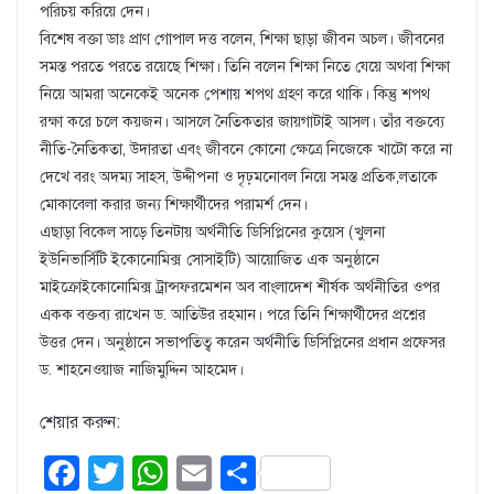
পরিচয় করিয়ে দেন।
বিশেষ বক্তা ডাঃ প্রাণ গোপাল দত্ত বলেন, শিক্ষা ছাড়া জীবন অচল। জীবনের
সমস্ত পরতে পরতে রয়েছে শিক্ষা। তিনি বলেন শিক্ষা নিতে যেয়ে অথবা শিক্ষা
নিয়ে আমরা অনেকেই অনেক পেশায় শপথ গ্রহণ করে থাকি। কিন্তু শপথ
রক্ষা করে চলে কয়জন। আসলে নৈতিকতার জায়গাটাই আসল। তাঁর বক্তব্যে
নীতি-নৈতিকতা, উদারতা এবং জীবনে কোনো ক্ষেত্রে নিজেকে খাটো করে না
দেখে বরং অদম্য সাহস, উদ্দীপনা ও দৃঢ়মনোবল নিয়ে সমস্ত প্রতিক‚লতাকে
মোকাবেলা করার জন্য শিক্ষার্থীদের পরামর্শ দেন।
এছাড়া বিকেল সাড়ে তিনটায় অর্থনীতি ডিসিপ্লিনের কুয়েস (খুলনা
ইউনিভার্সিটি ইকোনোমিক্স সোসাইটি) আয়োজিত এক অনুষ্ঠানে
মাইক্রোইকোনোমিক্স ট্রান্সফরমেশন অব বাংলাদেশ শীর্ষক অর্থনীতির ওপর
একক বক্তব্য রাখেন ড. আতিউর রহমান। পরে তিনি শিক্ষার্থীদের প্রশ্নের
উত্তর দেন। অনুষ্ঠানে সভাপতিত্ব করেন অর্থনীতি ডিসিপ্লিনের প্রধান প্রফেসর
ড. শাহনেওয়াজ নাজিমুদ্দিন আহমেদ।
শেয়ার করুন:
F
T
W
E
S