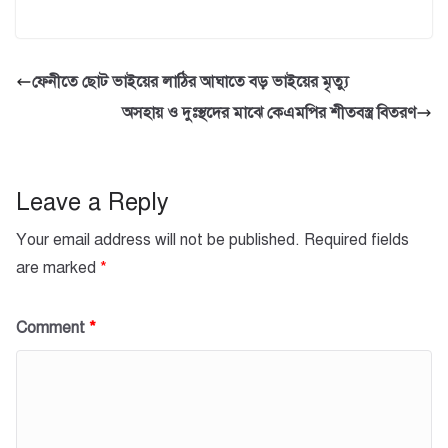
a
wi
h
m
h
c
tt
at
ail
ar
e
er
s
e
ফেনীতে ছোট ভাইয়ের লাঠির আঘাতে বড় ভাইয়ের মৃত্যু
b
A
অসহায় ও দুঃস্থদের মাঝে কেএমপির শীতবস্ত্র বিতরণ
o
p
o
p
k
Leave a Reply
Your email address will not be published.
Required fields
are marked
*
Comment
*