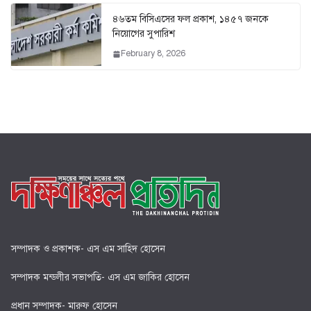
৪৬তম বিসিএসের ফল প্রকাশ, ১৪৫৭ জনকে
নিয়োগের সুপারিশ
February 8, 2026
সম্পাদক ও প্রকাশক- এস এম সাহিদ হোসেন
সম্পাদক মন্ডলীর সভাপতি- এস এম জাকির হোসেন
প্রধান সম্পাদক- মারুফ হোসেন