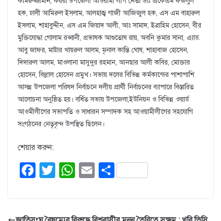
কামরুজ্জামান, কয়রা উপজেলা আওয়ামী লীগ নেতা ডাঃ একেএম ফজলুল
হক, ঢালী আমিরুল ইসলাম, আলহাজ্ব গাজী আজিজুল হক, এস এম বাহারুল
ইসলাম, শাহাবুদ্দীন, এস এম জিয়াদ আলী, আঃ সামাদ, ইব্রাহিম হোসেন, বীর
মুক্তিযোদ্ধা গোলাম রব্বানী, প্রভাষক আশুতোষ রায়, অবনি কুমার সানা, এ্যাড.
আবু জাফর, মাষ্টার খায়রুল আলম, মৃনাল কান্তি ঘোষ, শাহাবাজ হোসেন,
দিদারুল আলম, মাওলানা মাসুদুর রহমান, আনছার আলী কবির, মোক্তার
হোসেন, বিল্লাল হোসেন প্রমুখ। সভায় দলের বিভিন্ন কর্মকান্ডের পাশাপাশি
আসন্ন উপজেলা পরিষদ নির্বাচনে দলীয় প্রার্থী নির্বাচনের ব্যাপারে বিস্তারিত
আলোচনা অনুষ্ঠিত হয়। বর্ধিত সভায় উপজেলা,ইউনিয়ন ও বিভিন্ন ওয়ার্ড
আওমীলীগের সভাপতি ও সাধারন সম্পাদক সহ আওয়ামীলীগের সহযোগি
সংগঠনের নেতৃবৃন্দ উপস্থিত ছিলেন।
শেয়ার করুন:
F
T
W
E
S
a
wi
h
m
h
c
tt
at
ail
ar
e
er
s
e
জাতিসংঘ বৈষম্যের বিরুদ্ধে বিশ্ববাসীর মনন তৈরিতে সক্ষম : খুবি ভিসি