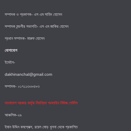
সম্পাদক ও প্রকাশক- এস এম সাহিদ হোসেন
সম্পাদক মন্ডলীর সভাপতি- এস এম জাকির হোসেন
প্রধান সম্পাদক- মারুফ হোসেন
যোগাযোগ
ইমেইল-
dakhinanchal@gmail.com
সম্পাদক- ০১৭১১৩০৮৫৮৩
বাংলাদেশ সরকার কর্তৃক নিবন্ধিত অনলাইন নিউজ পোর্টাল
আঞ্চলিক-২৬
ইমান উদ্দিন কমপ্লেক্স, রয়েল মোড় খুলনা থেকে প্রকাশিত