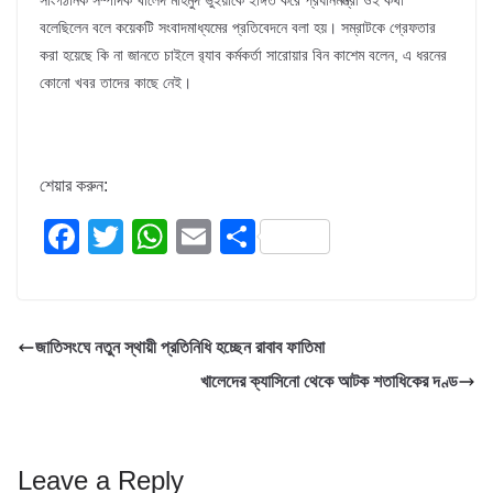
সাংগঠনিক সম্পাদক খালেদ মাহমুদ ভুঁইয়াকে ইঙ্গিত করে প্রধানমন্ত্রী ওই কথা
বলেছিলেন বলে কয়েকটি সংবাদমাধ্যমের প্রতিবেদনে বলা হয়। সম্রাটকে গ্রেফতার
করা হয়েছে কি না জানতে চাইলে র‌্যাব কর্মকর্তা সারোয়ার বিন কাশেম বলেন, এ ধরনের
কোনো খবর তাদের কাছে নেই।
শেয়ার করুন:
F
T
W
E
S
a
wi
h
m
h
c
tt
at
ail
ar
e
er
s
e
জাতিসংঘে নতুন স্থায়ী প্রতিনিধি হচ্ছেন রাবাব ফাতিমা
b
A
খালেদের ক্যাসিনো থেকে আটক শতাধিকের দণ্ড
o
p
o
p
k
Leave a Reply