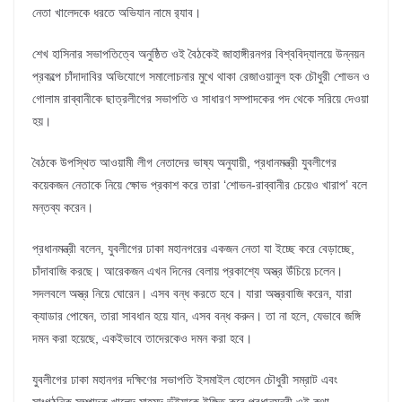
নেতা খালেদকে ধরতে অভিযান নামে র‌্যাব।
শেখ হাসিনার সভাপতিত্বে অনুষ্ঠিত ওই বৈঠকেই জাহাঙ্গীরনগর বিশ্ববিদ্যালয়ে উন্নয়ন
প্রকল্পে চাঁদাদাবির অভিযোগে সমালোচনার মুখে থাকা রেজাওয়ানুল হক চৌধুরী শোভন ও
গোলাম রাব্বানীকে ছাত্রলীগের সভাপতি ও সাধারণ সম্পাদকের পদ থেকে সরিয়ে দেওয়া
হয়।
বৈঠকে উপস্থিত আওয়ামী লীগ নেতাদের ভাষ্য অনুযায়ী, প্রধানমন্ত্রী যুবলীগের
কয়েকজন নেতাকে নিয়ে ক্ষোভ প্রকাশ করে তারা ‘শোভন-রাব্বানীর চেয়েও খারাপ’ বলে
মন্তব্য করেন।
প্রধানমন্ত্রী বলেন, যুবলীগের ঢাকা মহানগরের একজন নেতা যা ইচ্ছে করে বেড়াচ্ছে,
চাঁদাবাজি করছে। আরেকজন এখন দিনের বেলায় প্রকাশ্যে অস্ত্র উঁচিয়ে চলেন।
সদলবলে অস্ত্র নিয়ে ঘোরেন। এসব বন্ধ করতে হবে। যারা অস্ত্রবাজি করেন, যারা
ক্যাডার পোষেন, তারা সাবধান হয়ে যান, এসব বন্ধ করুন। তা না হলে, যেভাবে জঙ্গি
দমন করা হয়েছে, একইভাবে তাদেরকেও দমন করা হবে।
যুবলীগের ঢাকা মহানগর দক্ষিণের সভাপতি ইসমাইল হোসেন চৌধুরী সম্রাট এবং