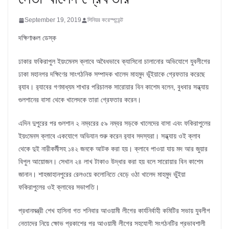
September 19, 2019
সিনিয়র করেস্পন্ডেন্ট
দক্ষিণাঞ্চল ডেস্ক
ঢাকার ফকিরাপুল ইয়ংমেনস ক্লাবে অবৈধভাবে ক্যাসিনো চালানোর অভিযোগে যুবলীগের
ঢাকা মহানগর দক্ষিণের সাংগঠনিক সম্পাদক খালেদ মাহমুদ ভূঁইয়াকে গ্রেফতার করেছে
র‌্যাব। র‌্যাবের গণমাধ্যম শাখার পরিচালক সারোয়ার বিন কাশেম বলেন, বুধবার সন্ধ্যায়
গুলশানের বাসা থেকে খালেদকে তারা গ্রেফতার করেন।
এদিন দুপুরের পর গুলশান ২ নম্বরের ৫৯ নম্বর সড়কে খালেদের বাসা এবং ফকিরাপুলের
ইয়ংমেনস ক্লাবে একযোগে অভিযান শুরু করেন র‌্যাব সদস্যরা। সন্ধ্যায় ওই ক্লাব
থেকে দুই নারীকর্মীসহ ১৪২ জনকে আটক করা হয়। ক্লাবে পাওয়া যায় মদ আর জুয়ার
বিপুল আয়োজন। সেখান ২৪ লাখ টাকাও উদ্ধার করা হয় বলে সারোয়ার বিন কাশেম
জানান। শাহজাহানপুরের রেলওয়ে কলোনিতে বেড়ে ওঠা খালেদ মাহমুদ ভুঁইয়া
ফকিরাপুলের ওই ক্লাবের সভাপতি।
প্রধানমন্ত্রী শেখ হাসিনা গত শনিবার আওয়ামী লীগের কার্যনির্বাহী কমিটির সভায় যুবলীগ
নেতাদের নিয়ে ক্ষোভ প্রকাশের পর আওয়ামী লীগের সহযোগী সংগঠনটির প্রভাবশালী