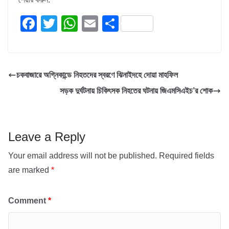
F
T
W
E
S
a
wi
h
m
h
c
tt
at
ail
ar
e
er
s
e
চকবাজারে অগ্নিকান্ডে নিহতদের স্বরণে ঝিনাইদহে দোয়া মাহফিল
b
A
সড়ক দুর্ঘটনায় চিকিৎসক নিহতের ঘটনায় জিএমসিএইচ’র শোক
o
p
o
p
k
Leave a Reply
Your email address will not be published.
Required fields
are marked
*
Comment
*