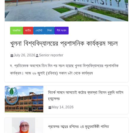
আঞ্চলিক
জাতীয়
লেটেস্ট
শিক্ষা
শীর্ষ সংবাদ
খুলনা বিশ্ববিদ্যালয়ের প্রশাসনিক কার্যক্রম সচল
July 26, 2026
Senior reporter
দ. প্রতিবেদক অবশেষে তিন দিন পর সচল হয়েছে খুলনা বিশ্ববিদ্যালয়ের প্রশাসনিক
কার্যক্রম। আজ ২৬ জুুলাই (রবিবার) সকাল ৯টা থেকে কার্যক্রম
বিতর্ক সামনে আসতেই কঠোর ব্যবস্থা নিলেন খুকৃবি ভাইস
চ্যান্সেলর
May 14, 2026
প্রফেসর আব্দুর রশিদের ২য় মৃত্যুবার্ষিকী পালিত