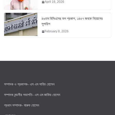
April 16, 2026
৪৬তম বিসিএসের ফল প্রকাশ, ১৪৫৭ জনকে নিয়োগের
সুপারিশ
February 8, 2026
সম্পাদক ও প্রকাশক- এস এম সাহিদ হোসেন
সম্পাদক মন্ডলীর সভাপতি- এস এম জাকির হোসেন
প্রধান সম্পাদক- মারুফ হোসেন