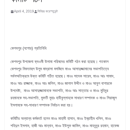
April 4, 2019
সিনিয়র করেস্পন্ডেন্ট
কেশবপুর (যশোর) প্রতিনিধি
কেশবপুর উপজেলা ক্বওমী উলামা পরিষদের কমিটি গঠন করা হয়েছে। গতকাল
কেশবপুর মিফতাহুল উলুম মাদ্রাসা মসজিদে মাওঃ আসাদুজ্জামানের সভাপতিত্বে
সর্বসম্মতিক্রমে উক্ত কমিটি গঠিত হয়েছে। মাওঃ সাদেক সারেম, মাওঃ আঃ সামাদ,
মাওঃ আঃ রাজ্জাক, মাওঃ আঃ জলিল, মাওঃ জালাল উদ্দীন ও মাওঃ আবুল বাশারকে
উপদেষ্টা, মাওঃ আসাদুজ্জামানকে সভাপতি, মাওঃ আঃ সাত্তার ও মাওঃ মুহিবুর
রহমানকে সহ-সভাপতি, মুফতী মুহাঃ হাবীবুল্লাহকে সাধারণ সম্পাদক ও মাওঃ সিরাজুল
ইসলামকে সহ-সাধারণ সম্পাদক নির্বাচন করা হয়।
কমিটির অন্যান্য কর্মকর্তা হলেন মাওঃ মাহাদী হাসান, মাওঃ ইব্রাহীম খলিল, মাওঃ
শহিদুল ইসলাম, হাজী আঃ মান্নান, মাওঃ ইউসুফ জামিল, মাওঃ মাহবুবুর রহমান, হাফেজ