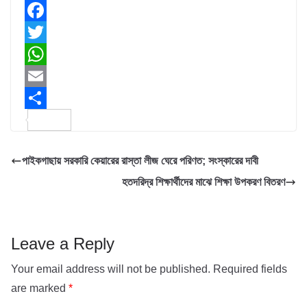
F
a
T
c
w
W
e
i
h
E
b
t
a
m
S
o
t
t
a
h
পাইকগাছায় সরকারি কেয়ারের রাস্তা লীজ ঘেরে পরিণত; সংস্কারের দাবী
o
e
s
i
a
হতদরিদ্র শিক্ষার্থীদের মাঝে শিক্ষা উপকরণ বিতরণ
k
r
A
l
r
p
e
p
Leave a Reply
Your email address will not be published.
Required fields
are marked
*