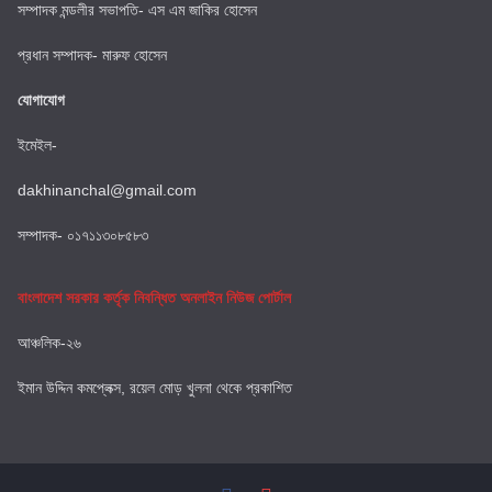
সম্পাদক মন্ডলীর সভাপতি- এস এম জাকির হোসেন
প্রধান সম্পাদক- মারুফ হোসেন
যোগাযোগ
ইমেইল-
dakhinanchal@gmail.com
সম্পাদক- ০১৭১১৩০৮৫৮৩
বাংলাদেশ সরকার কর্তৃক নিবন্ধিত অনলাইন নিউজ পোর্টাল
আঞ্চলিক-২৬
ইমান উদ্দিন কমপ্লেক্স, রয়েল মোড় খুলনা থেকে প্রকাশিত