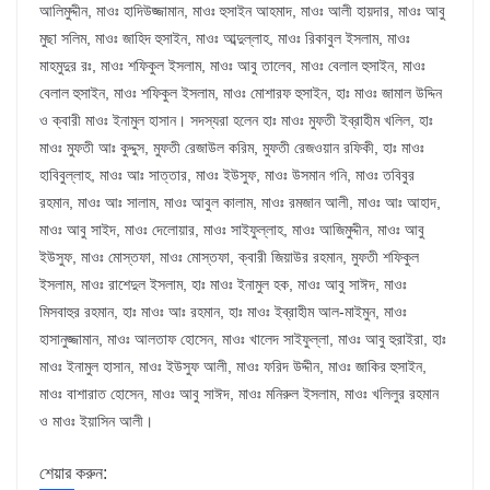
আলিমুদ্দীন, মাওঃ হাদিউজ্জামান, মাওঃ হুসাইন আহমাদ, মাওঃ আলী হায়দার, মাওঃ আবু
মুছা সলিম, মাওঃ জাহিদ হুসাইন, মাওঃ আব্দুল্লাহ, মাওঃ রিকাবুল ইসলাম, মাওঃ
মাহমুদুর রঃ, মাওঃ শফিকুল ইসলাম, মাওঃ আবু তালেব, মাওঃ বেলাল হুসাইন, মাওঃ
বেলাল হুসাইন, মাওঃ শফিকুল ইসলাম, মাওঃ মোশারফ হুসাইন, হাঃ মাওঃ জামাল উদ্দিন
ও ক্বারী মাওঃ ইনামুল হাসান। সদস্যরা হলেন হাঃ মাওঃ মুফতী ইব্রাহীম খলিল, হাঃ
মাওঃ মুফতী আঃ কুদ্দুস, মুফতী রেজাউল করিম, মুফতী রেজওয়ান রফিকী, হাঃ মাওঃ
হাবিবুল্লাহ, মাওঃ আঃ সাত্তার, মাওঃ ইউসুফ, মাওঃ উসমান গনি, মাওঃ তবিবুর
রহমান, মাওঃ আঃ সালাম, মাওঃ আবুল কালাম, মাওঃ রমজান আলী, মাওঃ আঃ আহাদ,
মাওঃ আবু সাইদ, মাওঃ দেলোয়ার, মাওঃ সাইফুল্লাহ, মাওঃ আজিমুদ্দীন, মাওঃ আবু
ইউসুফ, মাওঃ মোস্তফা, মাওঃ মোস্তফা, ক্বারী জিয়াউর রহমান, মুফতী শফিকুল
ইসলাম, মাওঃ রাশেদুল ইসলাম, হাঃ মাওঃ ইনামুল হক, মাওঃ আবু সাঈদ, মাওঃ
মিসবাহুর রহমান, হাঃ মাওঃ আঃ রহমান, হাঃ মাওঃ ইব্রাহীম আল-মাইমুন, মাওঃ
হাসানুজ্জামান, মাওঃ আলতাফ হোসেন, মাওঃ খালেদ সাইফুল্লা, মাওঃ আবু হুরাইরা, হাঃ
মাওঃ ইনামুল হাসান, মাওঃ ইউসুফ আলী, মাওঃ ফরিদ উদ্দীন, মাওঃ জাকির হুসাইন,
মাওঃ বাশারাত হোসেন, মাওঃ আবু সাঈদ, মাওঃ মনিরুল ইসলাম, মাওঃ খলিলুর রহমান
ও মাওঃ ইয়াসিন আলী।
শেয়ার করুন: