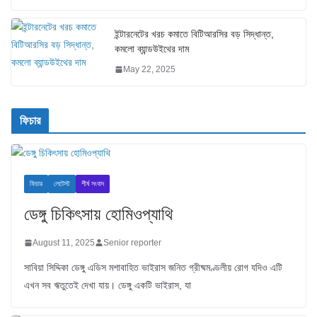
ইন্টারনেটের খরচ কমাতে বিটিআরসির বড় সিদ্ধান্ত,
কমলো ব্যান্ডউইথের দাম
May 22, 2025
ফিচার
ফিচার
লেটেস্ট
শীর্ষ সংবাদ
ডেঙ্গু চিকিৎসায় হোমিওপ্যাথি
August 11, 2025
Senior reporter
সাবিয়া সিদ্দিকা ডেঙ্গু এডিস মশাবাহিত ভাইরাস জনিত গ্রীষ্মমণ্ডলীয় রোগ যদিও এটি
এখন সব ঋতুতেই দেখা যায়। ডেঙ্গু একটি ভাইরাস, যা