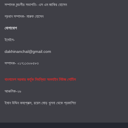
সম্পাদক মন্ডলীর সভাপতি- এস এম জাকির হোসেন
প্রধান সম্পাদক- মারুফ হোসেন
যোগাযোগ
ইমেইল-
dakhinanchal@gmail.com
সম্পাদক- ০১৭১১৩০৮৫৮৩
বাংলাদেশ সরকার কর্তৃক নিবন্ধিত অনলাইন নিউজ পোর্টাল
আঞ্চলিক-২৬
ইমান উদ্দিন কমপ্লেক্স, রয়েল মোড় খুলনা থেকে প্রকাশিত