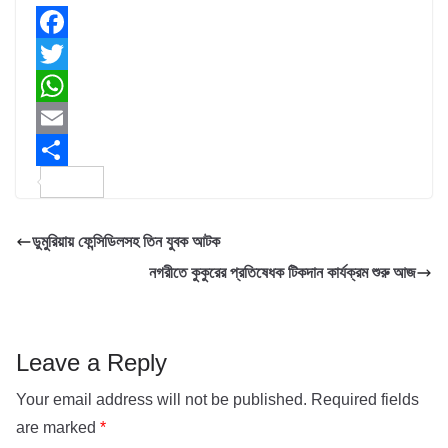
F
a
T
c
w
W
e
i
h
E
b
t
a
m
S
o
t
t
a
h
ডুমুরিয়ায় ফেন্সিডিলসহ তিন যুবক আটক
o
e
s
i
a
নগরীতে কুকুরের প্রতিষেধক টিকদান কার্যক্রম শুরু আজ
k
r
A
l
r
p
e
p
Leave a Reply
Your email address will not be published.
Required fields
are marked
*