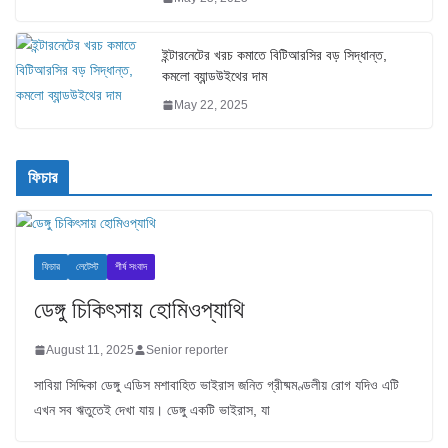
ইন্টারনেটের খরচ কমাতে বিটিআরসির বড় সিদ্ধান্ত,
কমলো ব্যান্ডউইথের দাম
May 22, 2025
ফিচার
ফিচার
লেটেস্ট
শীর্ষ সংবাদ
ডেঙ্গু চিকিৎসায় হোমিওপ্যাথি
August 11, 2025
Senior reporter
সাবিয়া সিদ্দিকা ডেঙ্গু এডিস মশাবাহিত ভাইরাস জনিত গ্রীষ্মমণ্ডলীয় রোগ যদিও এটি
এখন সব ঋতুতেই দেখা যায়। ডেঙ্গু একটি ভাইরাস, যা