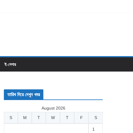
ই-পেপার
তারিখ দিয়ে দেখুন খবর
August 2026
S
M
T
W
T
F
S
1