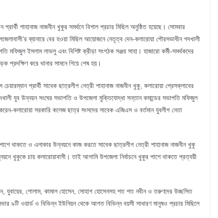
 প্রার্থী শাহানাজ নাজনীন খুকুর সমর্থনে বিশাল প্রচার মিছিল অনুষ্ঠিত হয়েছে। সোমবার
েলাবাসী’র ব্যানারে বের হওয়া মিছিল আয়োজনে নেতৃত্ব দেন-কলারোয়া পৌরসভাধীন গদখালী
তি মফিজুল ইসলাম লাভলু এবং বিশিষ্ট ক্রীড়া সংগঠক সঞ্জয় সাহা। হাজারো কর্মী-সমর্থকদের
সড়ক প্রদক্ষিণ করে থানার সামনে গিয়ে শেষ হয়।
চেয়ারম্যান প্রার্থী সাবেক ছাত্রলীগ নেত্রী শাহানাজ নাজনীন খুকু, কলারোয়া প্রেসক্লাবের
ালী যুব উন্নয়ন সংঘের সভাপতি ও উপজেলা মুক্তিযোদ্ধা সন্তান কমান্ডের সভাপতি মফিজুল
না করেন-কলারোয়া সরকারি কলেজ ছাত্র সংসদের সাবেক এজিএস ও বর্তমান যুবলীগ নেতা
পাশে থাকতে ও এলাকার উন্নয়নে কাজ করতে সাবেক ছাত্রলীগ নেত্রী শাহানাজ নাজনীন খুকু
য়নে খুকুকে চায় কলারোয়াবাসী। তাই আগামি উপজেলা নির্বাচনে খুকুর পাশে থাকতে প্রত্যয়ী
 হাসান, যুবায়ের, গোলাম, কামাল হোসেন, সোহাগ হোসেনসহ শত শত নবীন ও তরুণদের উচ্ছসিত
 ৯টি ওয়ার্ড ও বিভিন্ন ইউনিয়ন থেকে আগত বিভিন্ন বয়সী সাধারণ মানুষও প্রচার মিছিলে