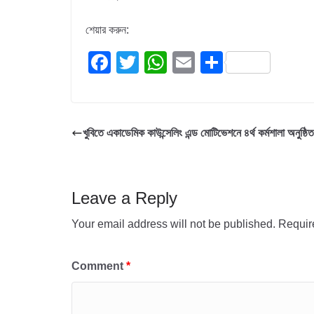
শেয়ার করুন:
F
T
W
E
S
a
wi
h
m
h
c
tt
at
ail
ar
e
er
s
e
খুবিতে একাডেমিক কাউন্সেলিং এন্ড মোটিভেশনে ৪র্থ কর্মশালা অনুষ্ঠিত
b
A
o
p
o
p
Leave a Reply
k
Your email address will not be published.
Requir
Comment
*