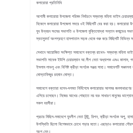
কলারোয়া প্রতিনিধি
আগামী কলারোয়া উপজেলা পরিষদ নির্বাচনে সম্ভাব্য মহিলা ভাইস চেয়ারম্যান
বিকেলে কলারোয়া উপজেলা সদরে ওই মিছিলটি বের করা হয়। কলারোয়া উপজ
যুব উন্নয়ন সংঘের সভাপতি ও উপজেলা মুক্তিযোদ্ধা সন্তান কমান্ডের সভাপ
স্বতস্ফুর্ত অংশগ্রহণে হাসপাতাল সড়ক থেকে শুরু করে মিছিলটি বিভিন্ন 
সেখানে আয়োজিত সংক্ষিপ্ত সমাবেশে বক্তব্য রাখেন- সম্ভাব্য মহিলা ভাইস 
সভাপতি সাবেক ইউপি চেয়ারম্যান আ.লীগ নেতা অধ্যাপক এমএ কালাম, গদখ
ইসলাম লাভলু এবং বিশিষ্ট ক্রীড়া সংগঠক সঞ্জয় সাহা। সমাবেশটি সঞ্চাল
মোস্তাফিজুর রহমান মোস্ত।
সমাবেশে বক্তারা বলেন-দলমত নির্বিশেষে কলারোয়ার আপমর জনসাধারণের 
এগিয়ে চলেছেন। নিজের আখের গোছাতে নয় বরং সাধারণ মানুষের ভাগ্যোন্ন
সকল বয়সীরা।
প্রচার মিছিল-সমাবেশে যুবলীগ নেতা মিন্টু, রিপন, ক্রীড়া সংগঠক অপু,
উপস্থিতি ছিলো বিশেষভাবে চোখে পড়ার মতো। এছাড়াও কলারোয়া পৌরসভার
অংশ নেন।