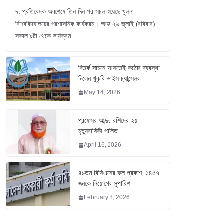
দ. প্রতিবেদক অবশেষে তিন দিন পর সচল হয়েছে খুলনা
বিশ্ববিদ্যালয়ের প্রশাসনিক কার্যক্রম। আজ ২৬ জুুলাই (রবিবার)
সকাল ৯টা থেকে কার্যক্রম
বিতর্ক সামনে আসতেই কঠোর ব্যবস্থা
নিলেন খুকৃবি ভাইস চ্যান্সেলর
May 14, 2026
প্রফেসর আব্দুর রশিদের ২য়
মৃত্যুবার্ষিকী পালিত
April 16, 2026
৪৬তম বিসিএসের ফল প্রকাশ, ১৪৫৭
জনকে নিয়োগের সুপারিশ
February 8, 2026