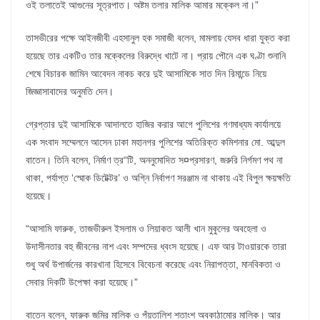
ওই তলাতেই আগুনের সূত্রপাত। অষ্টম তলার মালিক আমার মক্কেল না।”
তাসভীরের পক্ষে আইনজীবী এহসানুল হক সমাজী বলেন, মামলায় যেসব ধারা যুক্ত করা
হয়েছে তার একটিও তার মক্কেলের বিরুদ্ধে খাটে না। প্রায় পৌনে এক ঘণ্টা শুনানি
শেষে বিচারক জামিন আবেদন নাকচ করে দুই আসামিকে সাত দিন রিমান্ডে নিয়ে
জিজ্ঞাসাবাদের অনুমতি দেন।
গ্রেপ্তার দুই আসামিকে আদালতে হাজির করার আগে পুলিশের গণমাধ্যম কার্যালয়ে
এক সংবাদ সম্মেলনে আসেন ঢাকা মহানগর পুলিশের অতিরিক্ত কমিশনার মো. আব্দুল
বাতেন। তিনি বলেন, নির্মাণ ত্র“টি, অননুমোদিত স¤প্রসারণ, জরুরি নির্গমণ পথ না
থাকা, পর্যাপ্ত ‘স্মোক ডিটেক্টর’ ও অগ্নি নির্বাপণ সরঞ্জাম না থাকায় এই বিপুল ক্ষয়ক্ষতি
হয়েছে।
“আসামি ফারুক, তাজভীরুল ইসলাম ও লিয়াকত আলী খান মুকুলের অবহেলা ও
উদাসীনতার বহু জীবনের নাশ এবং সম্পদের ধ্বংস হয়েছে। এফ আর টাওয়ারকে তারা
শুধু অর্থ উপার্জনের কারখানা হিসেবে বিবেচনা করেছে এবং নিরাপত্তা, মানবিকতা ও
সেবার দিকটি উপেক্ষা করা হয়েছে।”
বাতেন বলেন, ফারুক জমির মালিক ও পঁয়তালি­শ শতাংশ অবকাঠামোর মালিক। আর