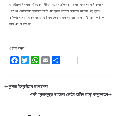
তাসভীরুল ইসলাম ‘অবৈভাবে নির্মিত’ অংশের মালিক। মামলার অপর আসামি রূপায়ন
গ্র“পের চেয়ারম্যান লিয়াকত আলী খান মুকুল পলাতক রয়েছেন জানিয়ে এই পুলিশ
কর্মকর্তা বলেন, “তাকে ধরতে অভিযান চলছে। তদন্তে যারা যারা দোষী হবে, কাউকে
ছাড় দেওয়া হবে না।”
শেয়ার করুন:
F
T
W
E
S
a
wi
h
m
h
c
tt
at
ail
ar
e
er
s
e
খুলনায় বিদ্রোহীদের জয়জয়াকার
b
A
এমপি প্রভাবমুক্ত উপজেলা ভোটের তাগিদ মাহবুব তালুকদারের
o
p
o
p