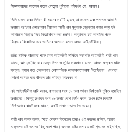
জিজ্ঞাসাবাদের আবেদন করেন গোয়েন্দা পুলিশের পরিদর্শক মো. জালাল।
তিনি বলেন, ভবন নির্মাণে কী ধরনের ত্র“টি হয়েছে তা জানতে এবং পলাতক আসামি
রূপায়ন গ্র“পের চেয়ারম্যান লিয়াকত আলী খান মুকুলকে গ্রেপ্তার করার জন্য দুই
আসামিকে রিমান্ডে নিয়ে জিজ্ঞাসাবাদ করা জরুরি। অন্যদিকে দুই আসামির পক্ষে
রিমান্ডের বিরোধিতা করে জামিনের আবেদন করেন তাদের আইনজীবীরা।
জমির মালিক ফারুকের পক্ষে ঢাকা আইনজীবী সমিতির সভাপতি আইনজীবী গাজী শাহ
আলম, আবদুল­াহ আর মনসুর রিপন ও তুহিন হাওলাদার বলেন, তাদের মক্কেল জমির
স্বত্ত¡ ত্যাগ করে ডেভেলপার কোম্পানিকে আমমোক্তারনামা দিয়েছিলেন। সেখানে
কোনো অনিয়ম হয়ে থাকলে তার দায়িত্ব ফারুকের না।
এই আইনজীবীরা দাবি করেন, রূপায়নের সঙ্গে ১৮ তলা পর্যন্ত নির্মাণেরই চুক্তি হয়েছিল
রূপায়নের। কিন্তু রূপায়ন যখন ১৮ তলার বেশি নির্মাণ করল, তখন তিনি বিষয়টি
লিখিতভাবে রাজউককে জানান, একটি সাধারণ ডায়েরিও করেন।
গাজী শাহ আলম বলেন, “যারা দোকান কিনেছেন তারাও ওই ভবনের মালিক, আমার
মক্কেলও ওই ভবনের কিছু অংশ পান। ভবনের অষ্টম তলায় একটি গ্যাসের লাইন ছিল,