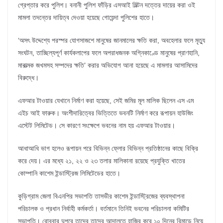
গ্রেপ্তার করে পুলিশ। বনানী পুলিশ ফাঁড়ির এসআই মিল্টন দত্তের দায়ের করা ওই
মামলা তদন্তের দায়িত্ব দেওয়া হয়েছে গোয়েন্দা পুলিশের হাতে।
‘অসৎ উদ্দেশ্যে পরস্পর যোগসাজশে মানুষের জানমালের ক্ষতি করা, অবহেলার ফলে মৃত্যু
সংঘটন, তাচ্ছিল্যপূর্ণ কার্যকলাপের ফলে অপরাধজনক অগ্নিকাণ্ডে মানুষের প্রাণহানি,
মারাত্মক জখমসহ সম্পদের ক্ষতি’ করার অভিযোগ আনা হয়েছে এ মামলার আসামিদের
বিরুদ্ধে।
এফআর টাওয়ার যেখানে নির্মাণ করা হয়েছে, সেই জমির মূল মালিক ছিলেন এস এম
এইচ আই ফারুক। অংশীদারিত্বের ভিত্তিতে ভবনটি নির্মাণ করে রূপায়ন হাউজিং
এস্টেট লিমিটেড। সে কারণে সংক্ষেপে ভবনের নাম হয় এফআর টাওয়ার।
আধাআধি ভাগ হলেও রূপায়ন পরে বিভিন্ন ফ্লোর বিভিন্ন প্রতিষ্ঠানের কাছে বিক্রি
করে দেয়। এর মধ্যে ২১, ২২ ও ২৩ তলার মালিকানা রয়েছে প্রযুক্তি খাতের
কোম্পানি কাশেম ইন্ডাস্ট্রিজ লিমিটেডের হাতে।
কুড়িগ্রাম জেলা বিএনপির সভাপতি তাসভীর কাশেম ইন্ডাস্ট্রিজের ব্যবস্থাপনা
পরিচালক ও প্রধান নির্বাহী কর্মকর্তা। বর্তমানে তিনিই ভবনের পরিচালনা কমিটির
সভাপতি। রোববার দুপুরে তাদের তাদের আদালতে হাজির করে ১০ দিনের রিমান্ডে নিয়ে