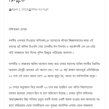
April 1, 2019
সিনিয়র করেস্পন্ডেন্ট
দক্ষিণাঞ্চল ডেস্ক
বনানীর এফআর টাওয়ারে অগ্নিকাণ্ডে হতাহতের ঘটনায় জিজ্ঞাসাবাদের জন্য ওই
ভবনের দুই মালিক বিএনপি নেতা তাসভীর উল ইসলাম ও প্রকৌশলী এস এম এইচ
আই ফারুককে সাত দিনের পুলিশ রিমান্ডে পাঠিয়েছে আদালত।
তাসভীর ও ফারুকের জামিন আবেদন নাকচ করে ঢাকার মহানগর হাকিম সাদবীর ইয়াসির
আহসান চৌধুরী রোববার এই আদেশ দেয়। গত ২৮ মার্চ কামাল আতাতুর্ক এভিনিউয়ের
২৩ তলা ওই ভবনে আগুন লেগে ২৬ জনের মৃত্যু হয়, আহত হন অর্ধশতাধিক মানুষ।
১৮ তলার অনুমোদন নিয়ে ভবনটি ২৩ তলা করা হয়েছিল এবং অগ্নি নিরাপত্তার
যথাযথ ব্যবস্থা সেখানে ছিল না বলে অভিযোগ উঠেছে। ঢাকার পুলিশ কমিশনার
আছাদুজ্জামান মিয়া শনিবার দুপুরে বনানী থানায় একটি মামলা হওয়ার কথা জানানোর পর
রাতে বারিধারার থেকে তাসভীরকে এবং সুন্ধরা আবাসিক এলাকা থেকে ফারুককে