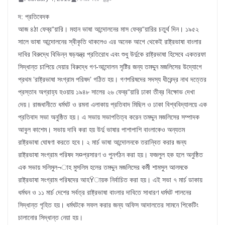
দ: প্রতিবেদক
আজ ৪ঠা ফেব্র“য়ারি। মহান ভাষা আন্দোলনের মাস ফেব্র“য়ারির চতুর্থ দিন। ১৯৫২
সালে ভাষা আন্দোলনের স্বীকৃতি থাকলেও এর অনেক আগে থেকেই রাষ্ট্রভাষা বাংলার
দাবির বিরুদ্ধে বিভিন্ন ষড়যন্ত্র প্রতিরোধ এবং শুধু উর্দুকে রাষ্ট্রভাষা হিসেবে একতরফা
সিদ্ধান্ত চাপিয়ে দেয়ার বিরুদ্ধে গণ-আন্দোলন সৃষ্টির জন্য তমদ্দুন মজলিসের উদ্যোগে
প্রথম ‘রাষ্ট্রভাষা সংগ্রাম পরিষদ’ গঠিত হয়। গণপরিষদের সদস্য ধীরেন্দ্র নাথ দত্তের
প্রস্তাব অগ্রাহ্য হওয়ায় ১৯৪৮ সালের ২৬ ফেব্র“য়ারি ঢাকা তীব্র বিক্ষোভ দেখা
দেয়। রাজধানীতে ধর্মঘট ও রমনা এলাকায় প্রতিবাদ মিছিল ও ঢাকা বিশ্ববিদ্যালয়ে এক
প্রতিবাদ সভা অনুষ্ঠিত হয়। এ সভায় সভাপতিত্ব করেন তমদ্দুন মজলিসের সম্পাদক
আবুল কাশেম। সভায় দাবি করা হয় উর্দু ভাষার পাশাপাশি বাংলাকেও অন্যতম
রাষ্ট্রভাষা ঘোষণা করতে হবে। ২ মার্চ ভাষা আন্দোলনকে তরান্বিত করার জন্য
রাষ্ট্রভাষা সংগ্রাম পরিষদ স¤প্রসারণ ও পুনর্গঠন করা হয়। ফজলুল হক হলে অনুষ্ঠিত
এক সভায় সলিমুল¬াহ মুসলিম হলের তমদ্দুন মজলিসের কর্মী শামসুল আলমকে
রাষ্ট্রভাষা সংগ্রাম পরিষদের আহŸায়ক নির্বাচিত করা হয়। এই সভা ৭ মার্চ ডাকায়
ধর্মঘন ও ১১ মার্চ দেশের সর্বত্র রাষ্ট্রভাষা বাংলার দাবিতে সাধারণ ধর্মঘট পালনের
সিদ্ধান্ত গৃহিত হয়। ধর্মঘটকে সফল করার জন্য অফিস আদালতের সামনে পিকেটিং
চালানোর সিদ্ধান্ত নেয়া হয়।