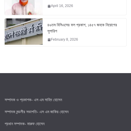
April 16, 2026
৪৬তম বিসিএসের ফল প্রকাশ, ১৪৫৭ জনকে নিয়োগের
সুপারিশ
February 8, 2026
সম্পাদক ও প্রকাশক- এস এম সাহিদ হোসেন
সম্পাদক মন্ডলীর সভাপতি- এস এম জাকির হোসেন
প্রধান সম্পাদক- মারুফ হোসেন