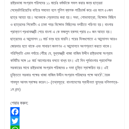
রাষ্ট্রভাষা সংগ্রাম পরিসদের ১১ মার্চের ধর্মঘটকে সফল করার জন্য ছাত্ররা
সেক্রেটারিয়েটের বাইরে সমবেত হলে পুলিশ ব্যাপক লাঠিচার্জ করে এর ফলে ৫০জন
ছাত্র আহত হয়। অনেককে গ্রেফতার করা হয়। সভা, শোভাযাত্রা, বিক্ষোভ মিছিল
ও ছাত্রদের পিকেটিং এ ঢাকা শহর বিক্ষোভ মিছিলের নগরীতে পরিণত হয়। বাংলার
প্রাক্তণ প্রধানমন্ত্রী শেরে বাংলা এ কে ফজলুল হকসহ প্রায় ৫০ জন আহত হয়।
ছাত্রদের এ আন্দোলন ১১ মার্চ বন্ধ হয়ে যায়নি। পরের দিনগুলোতে এ আন্দোলন আরও
জোরদার হতে থাকে এবং সাধারণ জনগণও এ আন্দোলনে অংশগ্রহণ করতে থাকে।
পরিস্থিতি এমন পর্যায়ে পৌঁছে যে, মুখ্যমন্ত্রী খাজা নাজিম উদ্দীন রাষ্ট্রভাষা সংগ্রাম
কমিটির সঙ্গে ১৫ মার্চ আলোচনার বসতে বাধ্য হন। এই দিন পূর্ববাংলার প্রাদেশিক
সরকারের সাথে রাষ্ট্রভাষা সংগ্রাম পরিষদের ৮ দফা চুক্তি স্বাক্ষরিত হয়। এই
চুক্তিতে সরকার পক্ষের খাজা নাজিম উদ্দীন সংগ্রাম পরিষদের পক্ষে আহŸায়ক
শামসুল আলম স্বাক্ষর করেন।- (তথ্যসূত্র: বাংলাদেশের স্বাধীনতা যুদ্ধের দলিলপত্র-
১ম খন্ড)
শেয়ার করুন:
F