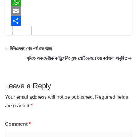
a
T
c
w
W
e
i
h
E
b
t
a
m
S
o
t
t
a
h
বিপিএলের শেষ পর্ব শুরু আজ
o
e
s
i
a
খুবিতে একাডেমিক কাউন্সেলিং এন্ড মোটিভেশনে ৩য় কর্মশালা অনুষ্ঠিত
k
r
A
l
r
p
e
p
Leave a Reply
Your email address will not be published.
Required fields
are marked
*
Comment
*