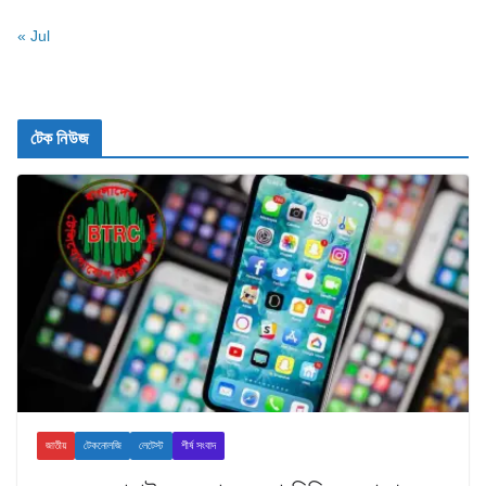
« Jul
টেক নিউজ
জাতীয়
টেকনোলজি
লেটেস্ট
শীর্ষ সংবাদ