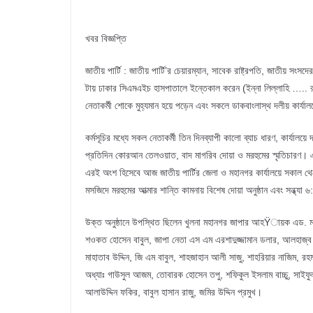
খবর বিজ্ঞপ্তি
জাতীয় পার্টি : জাতীয় পার্টি’র চেয়ারম্যান, সাবেক রাষ্ট্রপতি, জাতীয় স
টায় ঢাকার সিএমএইচ হাসপাতালে ইন্তেকাল করেন (ইন্না লিল্লাহি ….. রাজ
নেতাকর্মী শোকে মুহ্যমান হয়ে পড়েন এবং সকলে ডাকবাংলাস্থ দলীয় কার্যাল
কর্মসূচির মধ্যে সকল নেতাকর্মী তিন দিনব্যাপী কালো ব্যাচ ধারণ, কার্য
প্রতিদিন কোরআন তেলওয়াত, বাদ মাগরিব দোয়া ও মরহুমের স্মৃতিচারণ। এ
এরই অংশ হিসেবে আজ জাতীয় পার্টির জেলা ও মহানগর কার্যালয়ে সকাল থ
মসজিদে মরহুমের আত্মার শান্তি কামনায় বিশেষ দোয়া অনুষ্ঠান এবং সন্ধ্যা ৬:
উক্ত অনুষ্ঠানে উপস্থিত ছিলেন খুলনা মহানগর জাপার আহŸায়ক এড. মন
শওকত হোসেন বাবুল, জাপা নেতা এস এম এরশাদুজ্জামান ডলার, আলহাজ্ব ই
মাহাতাব উদ্দিন, জি এম বাবুল, শাহজাহান আলী সাজু, শাহরিয়ার নাজিম, রহ
অধ্যাঃ গাউসুল আজম, তোবারক হোসেন তপু, শফিকুল ইসলাম বাচ্চু, সাইফু
আলাউদ্দিন ফকির, বাবুল হাসান রাজু, জমির উদ্দিন প্রমুখ।