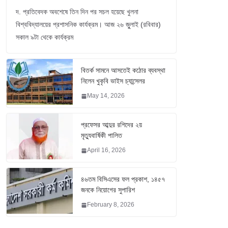
দ. প্রতিবেদক অবশেষে তিন দিন পর সচল হয়েছে খুলনা
বিশ্ববিদ্যালয়ের প্রশাসনিক কার্যক্রম। আজ ২৬ জুুলাই (রবিবার)
সকাল ৯টা থেকে কার্যক্রম
বিতর্ক সামনে আসতেই কঠোর ব্যবস্থা
নিলেন খুকৃবি ভাইস চ্যান্সেলর
May 14, 2026
প্রফেসর আব্দুর রশিদের ২য়
মৃত্যুবার্ষিকী পালিত
April 16, 2026
৪৬তম বিসিএসের ফল প্রকাশ, ১৪৫৭
জনকে নিয়োগের সুপারিশ
February 8, 2026