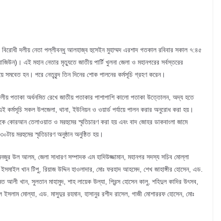
ংসদের বিরোধী দলীয় নেতা পল্লীবন্ধু আলহাজ্ব হুসেইন মুহাম্মদ এরশাদ গতকাল রবিবার সকাল ৭:৪৫
িউন)। এই মহান নেতার মৃত্যুতে জাতীয় পার্টি খুলনা জেলা ও মহানগরের সর্বস্তরের
য়ে সমবেত হন। পরে নেতৃবৃন্দ তিন দিনের শোক পালনের কর্মসূচি গ্রহণ করেন।
ালয়ে দলীয় পতাকা অর্ধনমিত রেখে জাতীয় পতাকার পাশাপাশি কালো পতাকা উত্তোলন, অদ্য হতে
ই কর্মসূচি সকল উপজেলা, থানা, ইউনিয়ন ও ওয়ার্ড পর্যায়ে পালন করার অনুরোধ করা হয়।
েকে কোরআন তেলাওয়াত ও মরহুমের স্মৃতিচারণ করা হয় এবং বাদ জোহর ডাকবাংলা জামে
৩০টায় মরহুমের স্মৃতিচারণ অনুষ্ঠান অনুষ্ঠিত হয়।
জুর উল আলম, জেলা সাধারণ সম্পাদক এম হাদিউজ্জামান, মহানগর সদস্য সচিব মোল্লা
সমাইল খান টিপু, রিয়াজ উদ্দিন হাওলাদার, মোঃ ফরহাদ আহমেদ, শেখ জাহাঙ্গীর হোসেন, এড.
মত আলী খান, সুলতান মাহামুদ, শাহ লায়েক উল্যা, প্রিন্স হোসেন কালু, শহিদুল কাদির উৎসব,
ল ইসলাম মোল্যা, এড. মাসুদুর রহমান, হাসানুর রশীদ রাসেল, গাজী মোশাররফ হোসেন, মোঃ