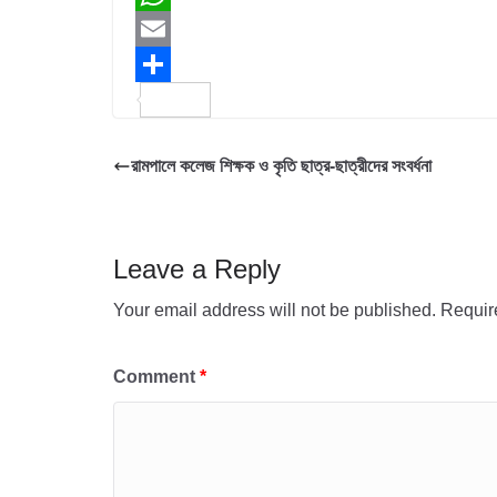
c
w
W
e
i
h
E
b
t
a
m
S
o
t
t
a
h
রামপালে কলেজ শিক্ষক ও কৃতি ছাত্র-ছাত্রীদের সংবর্ধনা
o
e
s
i
a
k
r
A
l
r
p
e
Leave a Reply
p
Your email address will not be published.
Requir
Comment
*