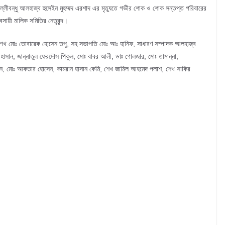
তি পল্লীবন্ধু আলহাজ্ব হুসেইন মুহম্মদ এরশাদ এর মৃত্যুতে গভীর শোক ও শোক সন্তপ্ত পরিবারের
বসায়ী মালিক সমিতির নেতৃবৃন্দ।
তি শেখ মোঃ তোবারেক হোসেন তপু, সহ সভাপতি মোঃ আঃ হানিফ, সাধারণ সম্পাদক আলহাজ্ব
ল হাসান, জান্নাতুল ফেরদৌস পিকুল, মোঃ বাবর আলী, ডাঃ গোলজার, মোঃ তামান্না,
জামান, মোঃ আকতার হোসেন, কামরান হাসান কেমি, শেখ জামিল আহমেদ পলাশ, শেখ সাকির