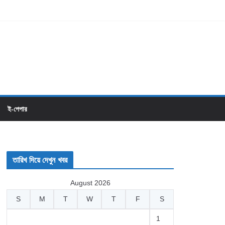
ই-পেপার
তারিখ দিয়ে দেখুন খবর
August 2026
S
M
T
W
T
F
S
1