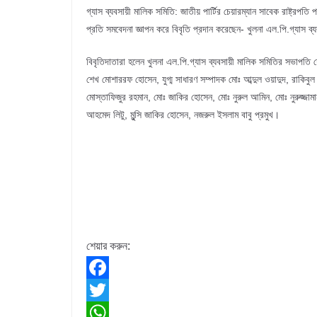
গ্যাস ব্যবসায়ী মালিক সমিতি: জাতীয় পার্টির চেয়ারম্যান সাবেক রাষ্ট্রপ
প্রতি সমবেদনা জ্ঞাপন করে বিবৃতি প্রদান করেছেন- খুলনা এল.পি.গ্যাস ব্য
বিবৃতিদাতারা হলেন খুলনা এল.পি.গ্যাস ব্যবসায়ী মালিক সমিতির সভাপ
শেখ মোশাররফ হোসেন, যুগ্ম সাধারণ সম্পাদক মোঃ আব্দুল ওয়াদুদ, রাকিবু
মোস্তাফিজুর রহমান, মোঃ জাকির হোসেন, মোঃ নুরুল আমিন, মোঃ নুরুজ্
আহমেদ লিটু, মুন্সি জাকির হোসেন, নজরুল ইসলাম বাবু প্রমুখ।
শেয়ার করুন:
F
a
T