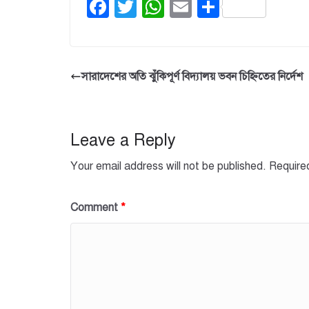
F
T
W
E
S
a
wi
h
m
h
c
tt
at
ail
ar
e
er
s
e
সারাদেশের অতি ঝুঁকিপূর্ণ বিদ্যালয় ভবন চিহ্নিতের নির্দেশ
b
A
o
p
o
p
Leave a Reply
k
Your email address will not be published.
Require
Comment
*