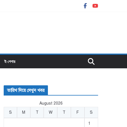
ই-পেপার
তারিখ দিয়ে দেখুন খবর
August 2026
S
M
T
W
T
F
S
1