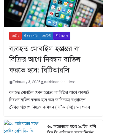
জাতীয়
টেকনোলজি
লেটেস্ট
শীর্ষ সংবাদ
ব্যবহৃত মোবাইল হস্তান্তর বা
বিক্রির আগে নিবন্ধন বাতিল
করতে হবে: বিটিআরসি
February 3, 2026
dakhinanchal desk
ব্যবহৃত মোবাইল ফোন হস্তান্তর বা বিক্রির আগে অবশ্যই
নিবন্ধন বাতিল করতে হবে বলে জানিয়েছে বাংলাদেশ
টেলিযোগাযোগ নিয়ন্ত্রণ কমিশন (বিটিআরসি)। ‘ন্যাশনাল
৩০ অক্টোবরের মধ্যে ১০টির বেশি
সিম ডি-রেজিস্টার করার নির্দেশ