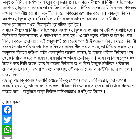
অনুষ্ঠানে নির্বাচন কমিশনার মাহবুব তালুকদার বলেন, এবারের উপজেলা নির্বাচন সর্বতোভাবে
অংশগ্রহণমূলক না হওয়ায় তা কৌলিন্য হারিয়েছে। লিখিত বক্তব্যে তিনি বলেন, গণতন্ত্র
কখনও একদলীয় হয় না। বহুদলীয় না হলে গণতন্ত্র রূপ লাভ করে না। এজন্য নির্বাচন
অংশগ্রহণমূলক হওয়ার বিষয়টিতে সর্বদা গুরুত্ব আরোপ করা হয়। তবে নির্বাচন
অংশগ্রহণমূলক হওয়া নিতান্তই প্রাথমিক প্রাপ্তি।
এবারের উপজেলা নির্বাচন সর্বতোভাবে অংশগ্রহণমূলক না হওয়ায় তা কৌলিন্য হারিয়েছে।
নির্বাচনকে বিশ্বাসযোগ্য ও গ্রহণযোগ্য হতে হয়। এ দুটি শব্দের পরিমাপক জনগণ, যারা
নির্বাচন করেন তারা নয়। এই প্রেক্ষাপট মনে রেখে আগামী উপজেলা নির্বাচন যাতে নির্বাচনী
ব্যবস্থাপনার প্রতি জনগণেকে অধিকতর আস্থাশীল করতে পারে, তা নিশ্চিত করতে হবে।
অনুষ্ঠানে নির্বাচন কমিশন সচিব হেলালুদ্দীন আহমদ জানান, উপজেলা পরিষদ নির্বাচনে পদে
থেকে নির্বাচন করতে পারবেন চেয়ারম্যান ও ভাইস চেয়ারম্যান। ইসির এ সিদ্ধান্তের কথা
উলে­খ করে তিনি বলেন, তবে উপজেলা নির্বাচনে অংশ নিতে ইচ্ছুক ইউনিয়ন পরিষদের
চেয়ারম্যান, সদস্য, জেলা পরিষদের সদস্য, পৌরসভার মেয়র ও কাউন্সিলরদের পদত্যাগ
করতে হবে।
এছাড়া অনেক কলেজ সরকারি হয়েছে কিন্তু সেখানে যারা চাকরি করেন, যারা এখনো
সরকারি হন নাই, তাদেরকেও উপজেলা পরিষদে নির্বাচন করতে হলে চাকরি থেকে পদত্যাগ
করতে হবে। অনুষ্ঠানে অন্য নির্বাচন কমিশনাররাও উপস্থিত ছিলেন।
শেয়ার করুন:
Facebook
Twitter