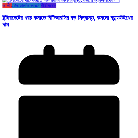
জাতীয়
টেকনোলজি
লেটেস্ট
শীর্ষ সংবাদ
ইন্টারনেটের খরচ কমাতে বিটিআরসির বড় সিদ্ধান্ত, কমলো ব্যান্ডউইথের
দাম