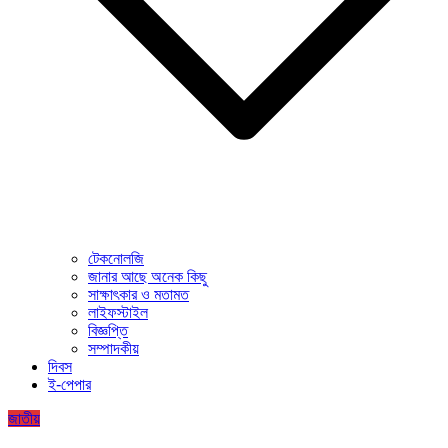
টেকনোলজি
জানার আছে অনেক কিছু
সাক্ষাৎকার ও মতামত
লাইফস্টাইল
বিজ্ঞপ্তি
সম্পাদকীয়
দিবস
ই-পেপার
জাতীয়