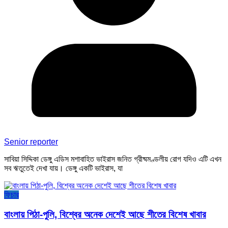
Senior reporter
সাবিয়া সিদ্দিকা ডেঙ্গু এডিস মশাবাহিত ভাইরাস জনিত গ্রীষ্মমণ্ডলীয় রোগ যদিও এটি এখন
সব ঋতুতেই দেখা যায়। ডেঙ্গু একটি ভাইরাস, যা
ফিচার
বাংলায় পিঠা-পুলি, বিশ্বের অনেক দেশেই আছে শীতের বিশেষ খাবার