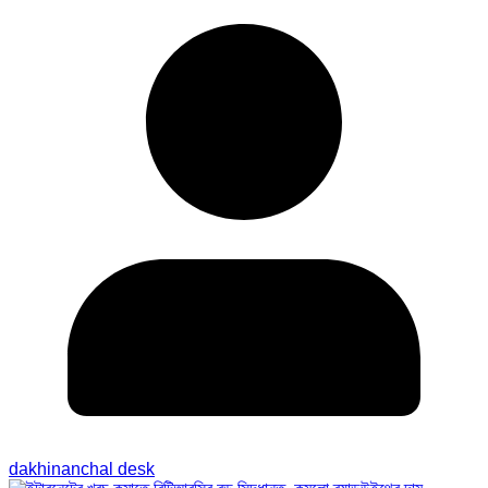
dakhinanchal desk