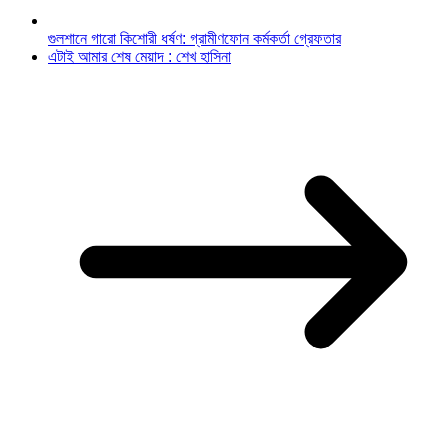
গুলশানে গারো কিশোরী ধর্ষণ: গ্রামীণফোন কর্মকর্তা গ্রেফতার
এটাই আমার শেষ মেয়াদ : শেখ হাসিনা