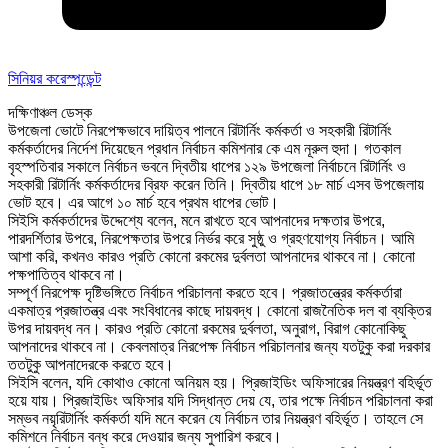
সিনিয়র করেস্পন্ডেন্ট
দক্ষিণাঞ্চল ডেস্ক
উপজেলা ভোটে নিরপেক্ষভাবে দায়িত্ব পালনে রিটার্নিং কর্মকর্তা ও সহকারী রিটার্নিং
কর্মকর্তাদের নির্দেশ দিয়েছেন প্রধান নির্বাচন কমিশনার কে এম নূরুল হুদা। গতকাল
বৃহস্পতিবার সকালে নির্বাচন ভবনে দ্বিতীয় ধাপের ১২৯ উপজেলা নির্বাচনে রিটার্নিং ও
সহকারী রিটার্নিং কর্মকর্তাদের ব্রিফ করেন তিনি। দ্বিতীয় ধাপে ১৮ মার্চ এসব উপজেলায়
ভোট হবে। এর আগে ১০ মার্চ হবে প্রথম ধাপের ভোট।
সিইসি কর্মকর্তাদের উদ্দেশ্যে বলেন, মনে রাখতে হবে আপনাদের দক্ষতার উপরে,
পারদর্শিতার উপরে, নিরপেক্ষতার উপরে নির্ভর করে সুষ্ঠু ও গ্রহণযোগ্য নির্বাচন। আমি
আশা করি, কখনও কারও প্রতি কোনো রকমের দুর্বলতা আপনাদের থাকবে না। কোনো
পক্ষপাতিত্ব থাকবে না।
সম্পূর্ণ নিরপেক্ষ দৃষ্টিভঙ্গিতে নির্বাচন পরিচালনা করতে হবে। প্রজাতন্ত্রের কর্মকর্তারা
একমাত্র প্রজাতন্ত্র এবং সংবিধানের কাছে দায়বদ্ধ। কোনো রাজনৈতিক দল বা ব্যক্তির
উপর দায়বদ্ধ নন। কারও প্রতি কোনো রকমের দুর্বলতা, অনুরাগ, বিরাগ কোনোকিছু
আপনাদের থাকবে না। কেবলমাত্র নিরপেক্ষ নির্বাচন পরিচালনার জন্য যতটুকু করা দরকার
ততটুকু আপনাদেরকে করতে হবে।
সিইসি বলেন, যদি কোথাও কোনো অনিয়ম হয়। প্রিজাইডিং অফিসারের নিয়ন্ত্রণ বহির্ভূত
হয়ে যায়। প্রিজাইডিং অফিসার যদি সিদ্ধান্ত দেয় যে, তার পক্ষে নির্বাচন পরিচালনা করা
সম্ভব নয়ৃরিটার্নিং কর্মকর্তা যদি মনে করেন যে নির্বাচন তার নিয়ন্ত্রণ বহির্ভূত। তাহলে সে
কমিশনে নির্বাচন বন্ধ করে দেওয়ার জন্য সুপারিশ করবে।