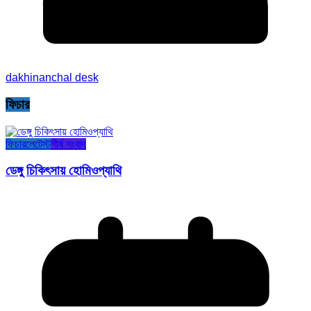
dakhinanchal desk
ফিচার
ফিচার
লেটেস্ট
শীর্ষ সংবাদ
ডেঙ্গু চিকিৎসায় হোমিওপ্যাথি