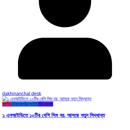
dakhinanchal desk
জাতীয়
টেকনোলজি
লেটেস্ট
শীর্ষ সংবাদ
১ এনআইডিতে ১০টির বেশি সিম নয়, আসছে নতুন সিদ্ধান্ত