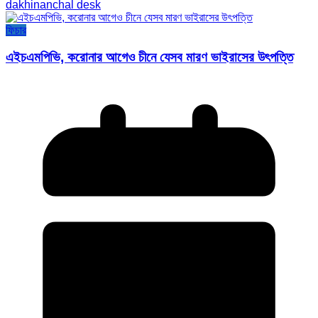
dakhinanchal desk
ফিচার
এইচএমপিভি, করোনার আগেও চীনে যেসব মারণ ভাইরাসের উৎপত্তি